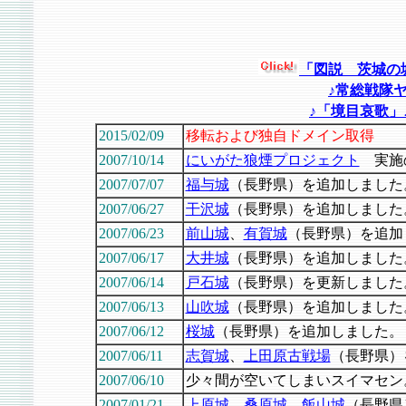
「図説 茨城の
♪常総戦隊
♪
「境目哀歌」
2015/02/09
移転および独自ドメイン取得
2007/10/14
にいがた狼煙プロジェクト
実施
2007/07/07
福与城
（長野県）を追加しました
2007/06/27
干沢城
（長野県）を追加しました
2007/06/23
前山城
、
有賀城
（長野県）を追加
2007/06/17
大井城
（長野県）を追加しました
2007/06/14
戸石城
（長野県）を更新しました
2007/06/13
山吹城
（長野県）を追加しました
2007/06/12
桜城
（長野県）を追加しました。
2007/06/11
志賀城
、
上田原古戦場
（長野県）
2007/06/10
少々間が空いてしまいスイマセン
2007/01/21
上原城
、
桑原城
、
飯山城
（長野県