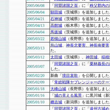
2005/06/08
「
同盟諸国之頁
」に「
秩父郡内の
2005/06/04
額田城
（茨城県）を追加しました
2005/04/21
石神城
（茨城県）を追加しました
2005/04/13
高館城
（栃木県）を追加しました
2005/04/04
馬坂城
（茨城県）を追加しました
2005/03/22
若槻山城
（長野県）を追加しまし
烏山城
、
神長北要害、神長南要害
2005/03/13
た。
2005/03/12
太田城
（茨城県）、
神田城
、
稲積
「
同盟諸国之頁
」に「
栗林義長の
2005/03/07
した。
2005/02/20
新曲「
境目哀歌
」を公開しました
2005/02/09
「
常総戦隊ヤブレンジャーのテー
2005/01/18
大峰山城
（長野県）を追加しまし
2005/01/16
「
城の見える風景
」に黒川城（新
2005/01/10
栖吉城
（新潟県）を追加しました
「
同盟諸国之頁
」に「
遠州古城め