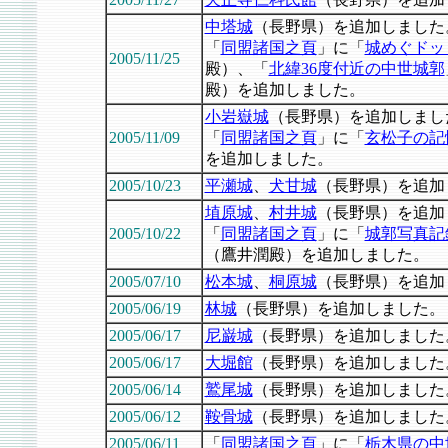
中塔城
（長野県）を追加しました
「
同盟諸国之頁
」に「
城めぐドッ
2005/11/25
殿）、「
北緯36度付近の中世城郭
殿）を追加しました。
小岩嶽城
（長野県）を追加しまし
2005/11/09
「
同盟諸国之頁
」に「
玄松子の記
を追加しました。
2005/10/23
平瀬城
、
犬甘城
（長野県）を追加
埴原城
、
村井城
（長野県）を追加
2005/10/22
「
同盟諸国之頁
」に「
城郭写真記
（鷹井潤殿）を追加しました。
2005/07/10
松本城
、
桐原城
（長野県）を追加
2005/06/19
林城
（長野県）を追加しました。
2005/06/17
尼巌城
（長野県）を追加しました
2005/06/17
大堀館
（長野県）を追加しました
2005/06/14
鷲尾城
（長野県）を追加しました
2005/06/12
鞍骨城
（長野県）を追加しました
2005/06/11
「
同盟諸国之頁
」に「
栃木県の中