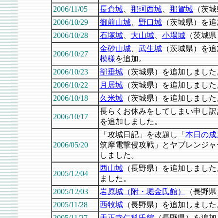
2006/11/05
長倉城
、
那珂西城
、
那賀城
（茨城
2006/10/29
御前山城
、
野口城
（茨城県）を追
2006/10/28
石塚城
、
大山城
、
小場城
（茨城県
金砂山城
、
武生城
（茨城県）を追
2006/10/27
模様
を追加。
2006/10/23
部垂城
（茨城県）を追加しました
2006/10/22
月居城
（茨城県）を追加しました
2006/10/18
久米城
（茨城県）を追加しました
長らくお休みをしてしまい申し訳
2006/10/17
を追加しました。
「攻城日記」を改題し「
本日の成
2006/05/20
筑摩電撃侵攻戦」とヤブレンジャ
しました。
西山城
（長野県）を追加しました
2005/12/04
ました。
2005/12/03
岩原城（附・堀金氏館）
（長野県
2005/11/28
西牧城
（長野県）を追加しました
2005/11/27
天正寺仁科氏館
（長野県）を追加