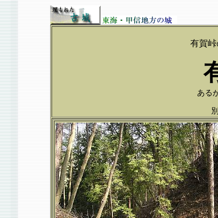
有賀峠
あるが