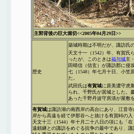
主郭背後の巨大堀切<<2005年04月29日>>
築城時期は不明だが、諏訪氏
天文十一（1542）年、有賀
ったが、このときは
福与城
主
田晴信（信玄）が諏訪郡に侵
歴史
七（1548）年七月十日、小
た。
武田氏は
有賀城
に原美濃守虎胤
られ、千野氏が居城とした。慶
あった千野丹波守房清が屋敷
有賀城
は諏訪湖の南西岸の高台にあり、江音寺
岸から高遠を経て伊那谷へと抜ける有賀峠の入
天文十三（1544）年十月二十八日の項にも「
遠頼継との諏訪をめぐる抗争の最中であり、諏