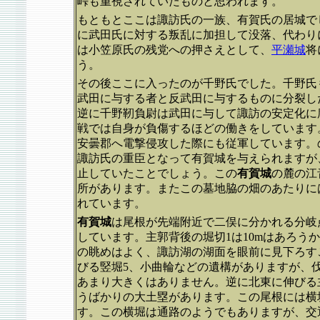
峠も重視されていたものと思われます。
もともとここは諏訪氏の一族、有賀氏の居城でし
に武田氏に対する叛乱に加担して没落、代わり
は小笠原氏の残党への押さえとして、
平瀬城
将
う。
その後ここに入ったのが千野氏でした。千野氏
武田に与する者と反武田に与するものに分裂し
逆に千野靭負尉は武田に与して諏訪の安定化に
戦では自身が負傷するほどの働きをしています
安曇郡へ電撃侵攻した際にも従軍しています。
諏訪氏の重臣となって有賀城を与えられますが
止していたことでしょう。この
有賀城
の麓の江
所があります。またこの墓地脇の畑のあたりに
れています。
有賀城
は尾根が先端附近で二俣に分かれる分岐
しています。主郭背後の堀切1は10mはあろう
の眺めはよく、諏訪湖の湖面を眼前に見下ろす
びる竪堀5、小曲輪などの遺構がありますが、
あまり大きくはありません。逆に北東に伸びる
うばかりの大土塁があります。この尾根には横堀
す。この横堀は通路のようでもありますが、交