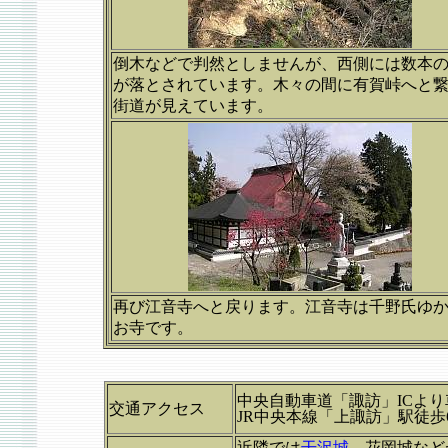
倒木などで判然としませんが、西側には数本
が落とされています。木々の間に有賀峠へと
街道が見えています。
再び江音寺へと戻ります。江音寺は千野氏ゆ
お寺です。
中央自動車道「諏訪」ICより
交通アクセス
JR中央本線「上諏訪」駅徒歩
近隣では
干沢城
、花岡城など