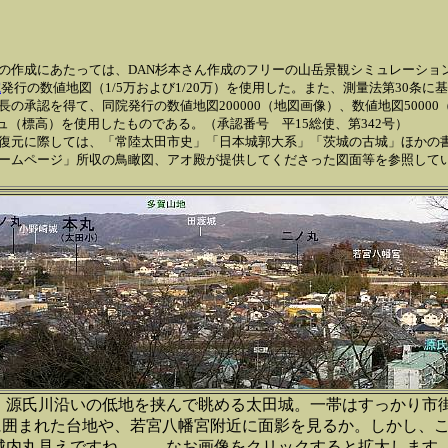
の作成にあたっては、DAN杉本さん作成のフリーの山岳景観シミュレーショ
院
発行の数値地図（1/5万および1/20万）を使用した。また、測量法第30条に
の承認を得て、同院発行の数値地図200000（地図画像）、数値地図5000
シュ（標高）を使用したものである。（承認番号 平15総使、第342号）
復元に際しては、「常陸太田市史」「日本城郭大系」「茨城の古城」ほかの
ームページ」所収の鳥瞰図、アオ殿が提供してくださった図面等を参照して
、源氏川沿いの低地を挟んで眺める太田城。一帯はすっかり市
崖に囲まれた台地や、若宮八幡宮附近に面影を見るか。しかし、
城内丸見えですね。。。なお画像をクリックすると拡大します