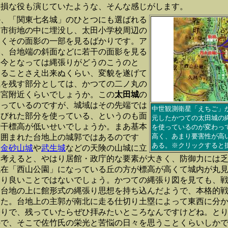
分損な役も演じていたような、そんな感じがします。
か、「関東七名城」のひとつにも選ばれる
は市街地の中に埋没し、太田小学校周辺の
なくその面影の一部を見るばかりです。ア
い、台地端の斜面などに若干の面影を見る
、今となっては縄張りがどうのこうのと
じることさえ出来ぬくらい、変貌を遂げて
気を残す部分としては、かつての二ノ丸の
幡宮附近くらいでしょうか。この
太田城
の
なっているのですが、城域はその先端では
中世観測衛星「えちご」
くびれた部分を使っている、というのも面
元したかつての太田城の
若干標高が低いせいでしょうか。まあ基本
を使っているのが変わっ
高く、あまり要害性が高
に囲まれた台地上の城郭ではあるのです
ある。※クリックすると
に
金砂山城
や
武生城
などの天険の山城に立
を考えると、やはり居館・政庁的な要素が大きく、防御力には
現在「西山公園」になっている丘の方が標高が高くて城内が丸
まり良いことではないでしょう。かつての縄張り図を見ても、
、台地の上に館形式の縄張り思想を持ち込んだようで、本格的
した。台地上の主郭が南北に走る仕切り土塁によって東西に分
張りで、残っていたらぜひ拝みたいところなんですけどね。と
ので、そこで佐竹氏の栄光と苦悩の日々を思うことくらいしか