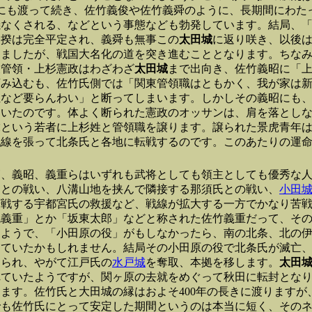
年にも渡って続き、佐竹義俊や佐竹義舜のように、長期間にわた
儀なくされる、などという事態なども勃発しています。結局、
一揆は完全平定され、義舜も無事この
太田城
に返り咲き、以後
りましたが、戦国大名化の道を突き進むこととなります。ちな
東管領・上杉憲政はわざわざ
太田城
まで出向き、佐竹義昭に「
頼み込むも、佐竹氏側では「関東管領職はともかく、我が家は
姓など要らんわい」と断ってしまいます。しかしその義昭にも
ていたのです。体よく断られた憲政のオッサンは、肩を落とし
虎という若者に上杉姓と管領職を譲ります。譲られた景虎青年
戦線を張って北条氏と各地に転戦するのです。このあたりの運
篤、義昭、義重らはいずれも武将としても領主としても優秀な
氏との戦い、八溝山地を挟んで隣接する那須氏との戦い、
小田
苦戦する宇都宮氏の救援など、戦線が拡大する一方でかなり苦
鬼義重」とか「坂東太郎」などと称された佐竹義重だって、そ
るようで、「小田原の役」がもしなかったら、南の北条、北の
っていたかもしれません。結局その小田原の役で北条氏が滅亡
められ、やがて江戸氏の
水戸城
を奪取、本拠を移します。
太田
れていたようですが、関ヶ原の去就をめぐって秋田に転封とな
ます。佐竹氏と大田城の縁はおよそ400年の長きに渡りますが
でも佐竹氏にとって安定した期間というのは本当に短く、その