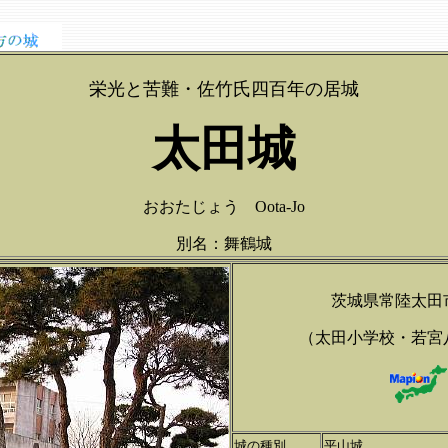
栄光と苦難・佐竹氏四百年の居城
太田城
おおたじょう Oota-Jo
別名：舞鶴城
茨城県常陸太田
（太田小学校・若宮
城の種別
平山城