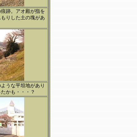
の痕跡。アオ殿が指を
んもりした土の塊があ
のような平坦地があり
ったかも・・・？