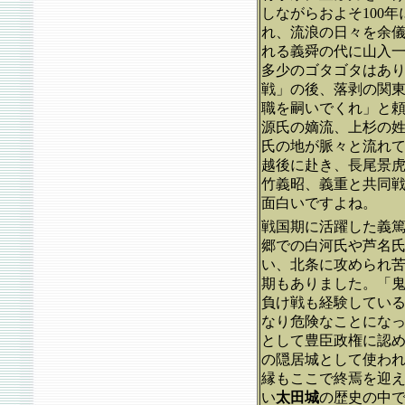
しながらおよそ100
れ、流浪の日々を余
れる義舜の代に山入
多少のゴタゴタはあ
戦」の後、落剥の関
職を嗣いでくれ」と
源氏の嫡流、上杉の
氏の地が脈々と流れ
越後に赴き、長尾景
竹義昭、義重と共同
面白いですよね。
戦国期に活躍した義
郷での白河氏や芦名
い、北条に攻められ
期もありました。「
負け戦も経験してい
なり危険なことにな
として豊臣政権に認
の隠居城として使わ
縁もここで終焉を迎え
い
太田城
の歴史の中