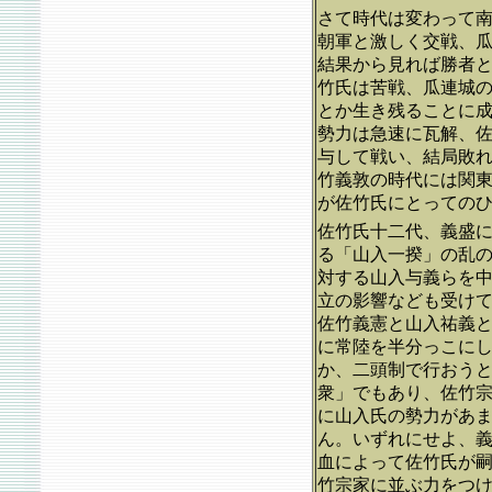
さて時代は変わって
朝軍と激しく交戦、
結果から見れば勝者
竹氏は苦戦、瓜連城
とか生き残ることに
勢力は急速に瓦解、
与して戦い、結局敗
竹義敦の時代には関
が佐竹氏にとっての
佐竹氏十二代、義盛
る「山入一揆」の乱
対する山入与義らを
立の影響なども受け
佐竹義憲と山入祐義
に常陸を半分っこに
か、二頭制で行おう
衆」でもあり、佐竹
に山入氏の勢力があ
ん。いずれにせよ、
血によって佐竹氏が
竹宗家に並ぶ力をつ