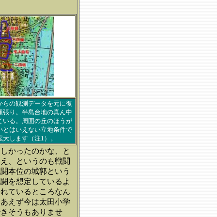
からの観測データを元に復
縄張り。半島台地の真ん中
ている。周囲の丘のほうが
いとはいえない立地条件で
拡大します（注1）。
乏しかったのかな、と
見え、というのも戦闘
戦闘本位の城郭という
戦闘を想定しているよ
かれているところなん
りあえず今は太田小学
できそうもありませ