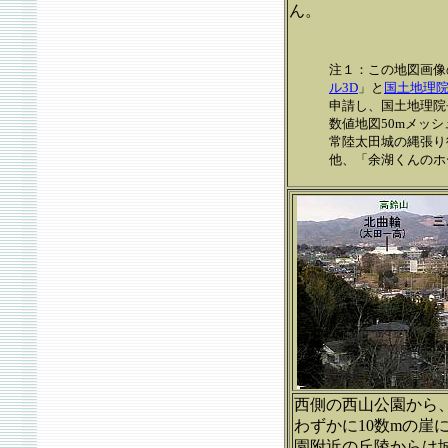
ん。
注１：この地図画像
ル3D
」と
国土地理
申請し、国土地理院長
数値地図50mメッ
常陸太田城の縄張り
他、「余湖くんのホ
西側の西山公園から
わずかに10数mの
園附近の丘陵からは