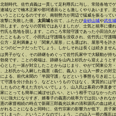
南北朝時代、佐竹貞義は一貫して足利尊氏に与し、常陸各地で
瓜連城などで楠木正家や那珂通辰らとも激しくやりあいます。
ということになるのですが、南朝勢力が周辺で猛威を振るって
の攻撃に失敗した後、
太田城
を出て、ふたたび
金砂山城
や
武生
成功します。かなりの苦戦ではありましたが、士気と統率に優
佐竹氏も危地を脱します。このころ常陸守護であった小田治久
れたこともあって、小田氏は守護職を没収され、佐竹氏に守護
東公方・足利満兼より「関東八屋形」にも選ばれ、屋形号を許
ひとつのピークだったでしょう。しかしそれは長くは続きませ
には男子がなく、その跡継をめぐって佐竹氏家中で大騒動が持
の勃発です。ことの発端は、跡継を山内上杉氏から迎えようと
中心とした一派が対立したことからはじまり、やがて関東公方
て、上杉氏から入嗣した義憲（義仁、義人）と山入一揆との対
とによる、前代未聞の「半国守護」などという事態も引き起こ
して守護を分け合おう、などというものではなく、実質的には
としたものと考えた方がいいでしょう。山入氏は幕府の準直参
宗家にとっても簡単に滅ぼせばいい、という相手ではなかった
まりに強大になりすぎ、婿養子の義憲の統率力では抗いきれな
義憲の家督相続の時点で新羅三郎義光以来の清和源氏の血は絶
嗣がれることになると同時に、佐竹宗家の影響力が低下、庶子
けてしまった、ということなのでしょう。この山入一揆の叛乱