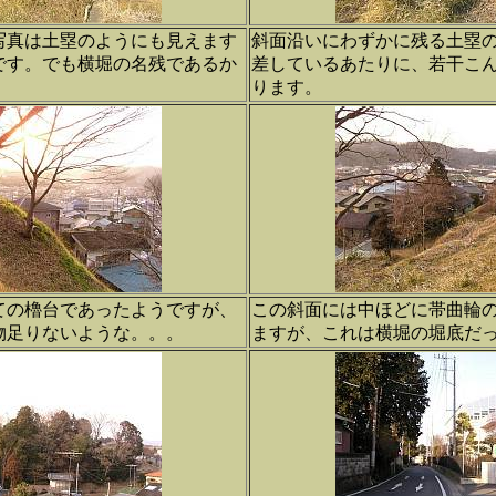
写真は土塁のようにも見えます
斜面沿いにわずかに残る土塁
です。でも横堀の名残であるか
差しているあたりに、若干こ
ります。
ての櫓台であったようですが、
この斜面には中ほどに帯曲輪
物足りないような。。。
ますが、これは横堀の堀底だ