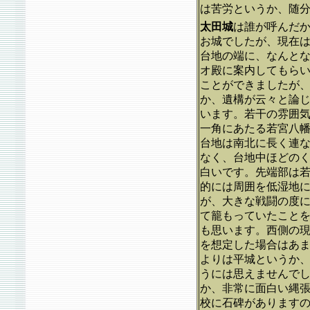
は苦労というか、随
太田城
は誰が呼んだ
お城でしたが、現在
台地の端に、なんと
オ殿に案内してもら
ことができましたが
か、遺構が云々と論
います。若干の雰囲
一角にあたる若宮八
台地は南北に長く連
なく、台地中ほどの
白いです。先端部は
的には周囲を低湿地
が、大きな戦闘の度
て籠もっていたこと
も思います。西側の
を想定した場合はあ
よりは平城というか
うには思えませんで
か、非常に面白い縄
校に石碑があります