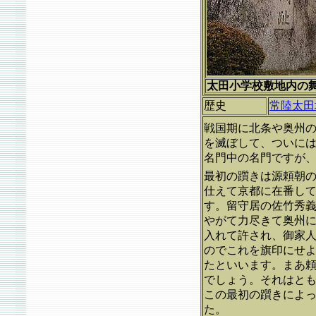
太田小学校敷地内の舞鶴
歴史
常陸太田
戦国期に北条や奥州
を滅ぼして、ついに
名門中の名門ですが
最初の躓きは源頼朝
仕えて京都に在番し
す。留守居の佐竹秀
やがて力尽きて奥州
入れて許され、御家
のでこれを旗印にせ
たといいます。まあ
でしょう。それはと
この最初の躓きによ
た。