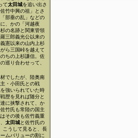
って
太田城
を追い出さ
「佐竹中興の祖」とさ
は「部垂の乱」などの
みに、かの「河越夜
上杉の名跡と関東管領
新羅三郎義光公以来の
、義憲以来の山内上杉
ながら三国峠を越えて
はのちの上杉謙信。佐
命の巡り合わせって、
人材でしたが、陸奥南
城
主・小田氏との戦
戦を強いられていた時
の戦歴を見れば随分と
伊達に挟撃されて、か
、佐竹氏も常陸の国主
城
はその後も佐竹義重
り、
太田城
と佐竹氏の
、こうして見ると、長
ネームバリューの割に