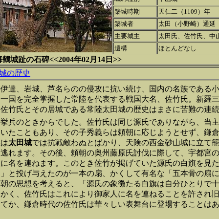
築城時期
天仁二（1109）年
築城者
太田（小野崎）通延
主要城主
太田氏、佐竹氏、中
遺構
ほとんどなし
城趾の石碑<<2004年02月14日>>
城の歴史
の伊達、岩城、芦名らのの侵攻に抗い続け、国内の名族である
は一国を完全掌握した常陸を代表する戦国大名、佐竹氏。新羅
、佐竹氏とその居城である常陸太田城の歴史はまさに苦難の連
の挙兵のときからでした。佐竹氏は同じ源氏でありながら、当
ていたこともあり、その子秀義らは頼朝に応じようとせず、鎌
義は
太田城
では抗戦敵わぬとばかり、天険の西金砂山城に立て
に逃れます。その後、頼朝の奥州藤原氏討伐に際して、宇都宮
人に名を連ねます。このとき佐竹が掲げていた源氏の白旗を見
よ」と投げ与えたのが一本の扇、かくして有名な「五本骨の扇
頼朝の思想を考えると、「源氏の象徴たる白旗は自分ひとりで
もかく、佐竹氏はこれにより御家人に名を連ねることを許され
ってか、鎌倉時代の佐竹氏は華々しい表舞台に登場することは