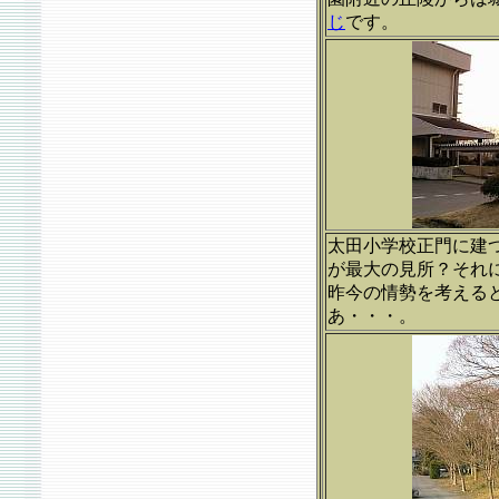
じ
です。
太田小学校正門に建
が最大の見所？それ
昨今の情勢を考える
あ・・・。