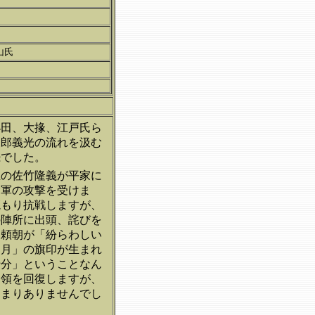
山氏
小田、大掾、江戸氏ら
三郎義光の流れを汲む
続でした。
主の佐竹隆義が平家に
倉軍の攻撃を受けま
籠もり抗戦しますが、
の陣所に出頭、詫びを
た頼朝が「紛らわしい
に月」の旗印が生まれ
十分」ということなん
旧領を回復しますが、
あまりありませんでし