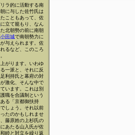
ゲリラ的に活動する南
北朝に与した佐竹氏は
いたこともあって、佐
城
に立て籠もり、なん
れた北朝勢の前に南朝
が
小田城
で南朝勢力に
職が与えられます。佐
されるなど、このころ
ん。
ち上がります。いわゆ
する一派と、それに反
・足利持氏と幕府の対
立が激化、そんな中で
しています。これは別
守護職を合議制という
である「京都御扶持
のでしょう。それ以前
かったのかもしれませ
え、藤原姓の上杉氏の
家にあたる山入氏が佐
は和睦と対立を繰り返