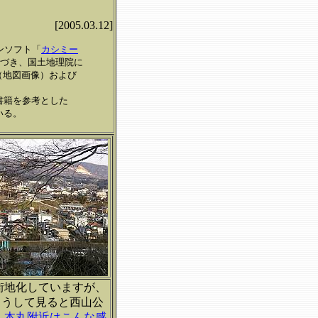
[2005.03.12]
ンソフト「
カシミー
基づき、国土地理院に
0（地図画像）および
書籍を参考とした
いる。
街地化していますが、
こうして見ると西山公
。
本丸附近はこんな感