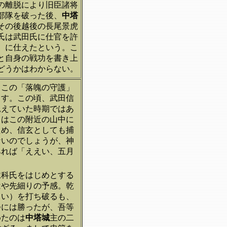
の離脱により旧臣諸将
部隊を破った後、
中塔
その後越後の長尾景虎
氏は武田氏に仕官を許
）に仕えたという。こ
と自身の戦功を書き上
どうかはわからない。
、この「落魄の守護」
ます。この頃、武田信
見えていた時期ではあ
らはこの附近の山中に
ため、信玄としても捕
ないのでしょうが、神
みれば「ええい、五月
仁科氏をはじめとする
はや先細りの予感。乾
しい）を打ち破るも、
つには勝ったが、吾等
めたのは
中塔城
主の二