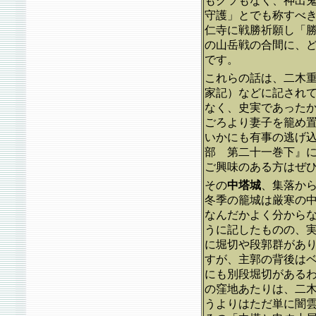
もクソもなく、神出
守護」とでも称すべ
仁寺に戦勝祈願し「
の山岳戦の合間に、
です。
これらの話は、二木
家記）などに記され
なく、史実であった
ごろより妻子を籠め
いかにも有事の逃げ
部 第二十一巻下』
ご興味のある方はぜ
その
中塔城
、集落から
冬季の籠城は厳寒の
なんだかよく分からな
うに記したものの、
に堀切や段郭群があ
すが、主郭の背後は
にも別段堀切がある
の窪地あたりは、二
うよりはただ単に闇