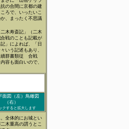
、まさに「山岳ゲリラ
抵抗の合間に京都の建
ところで、いったいこ
のか、まったく不思議
「二木寿斎記」（二木
城
合戦のことも記載が
寿記」によれば、「日
云々いう記述もあり、
『續群書類従 合戦
く内容も面白いので、
平面図（左）鳥瞰図
（右）
ックすると拡大します
ん。全体的にお城とい
が二木重高の謂うとこ