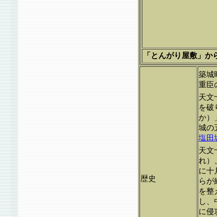
「とんがり屋敷」から中
築城
重臣
天文
を破
か）
城の
塩田
天文
れ）
に十
歴史
らが
を整
し、
に侵