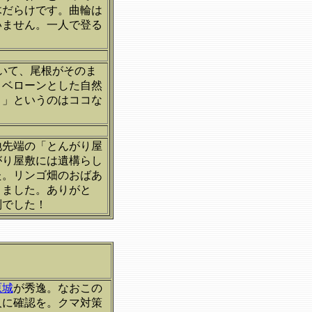
木だらけです。曲輪は
いません。一人で登る
いて、尾根がそのま
。ベローンとした自然
き」というのはココな
地先端の「とんがり屋
がり屋敷には遺構らし
た。リンゴ畑のおばあ
きました。ありがと
別でした！
。
原城
が秀逸。なおこの
人に確認を。クマ対策