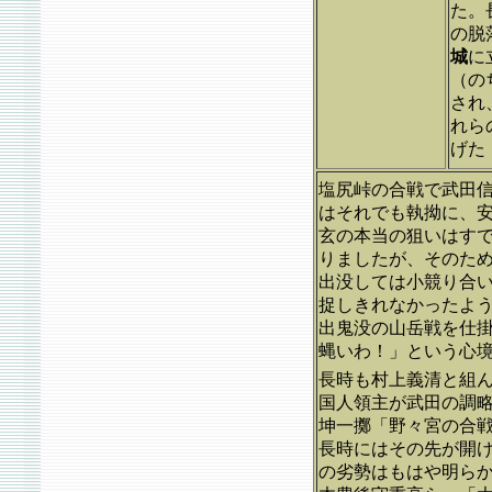
た。
の脱
城
に
（の
され
れら
げた
塩尻峠の合戦で武田
はそれでも執拗に、
玄の本当の狙いはす
りましたが、そのた
出没しては小競り合
捉しきれなかったよ
出鬼没の山岳戦を仕
蝿いわ！」という心
長時も村上義清と組
国人領主が武田の調
坤一擲「野々宮の合
長時にはその先が開
の劣勢はもはや明ら