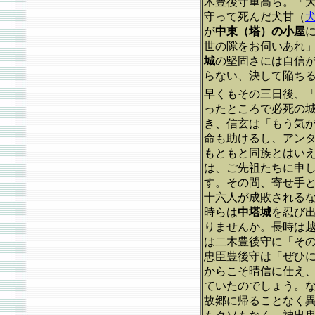
木豊後守重高ら。「
守って死んだ犬甘（
が
中東（塔）の小屋
世の隙をお伺いあれ
城
の堅固さには自信
らない、決して陥ち
早くもその三日後、
ったところで必死の
き、信玄は「もう気
命も助けるし、アン
もともと同族とはい
は、ご先祖たちに申
す。その間、寄せ手
十六人が成敗される
時らは
中塔城
を忍び
りませんか。長時は
は二木豊後守に「そ
忠臣豊後守は「ぜひ
からこそ晴信に仕え
ていたのでしょう。
故郷に帰ることなく