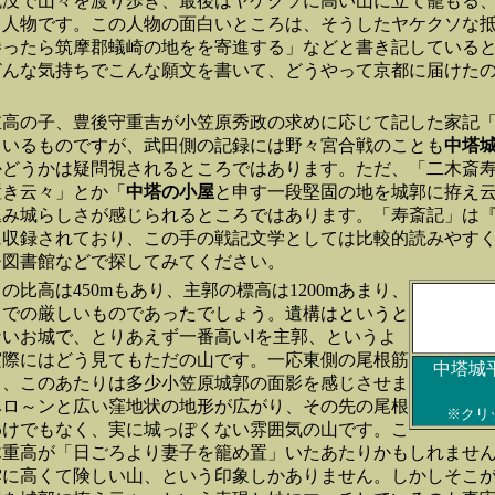
鬼没で山々を渡り歩き、最後はヤケクソに高い山に立て籠もる
き人物です。この人物の面白いところは、そうしたヤケクソな
勝ったら筑摩郡蟻崎の地をを寄進する」などと書き記している
どんな気持ちでこんな願文を書いて、どうやって京都に届けた
重高の子、豊後守重吉が小笠原秀政の求めに応じて記した家記
ているものですが、武田側の記録には野々宮合戦のことも
中塔
かどうかは疑問視されるところではあります。ただ、「二木斎
置き云々」とか「
中塔の小屋
と申す一段堅固の地を城郭に拵え
込み城らしさが感じられるところではあります。「寿斎記」は
に収録されており、この手の戦記文学としては比較的読みやす
ひ図書館などで探してみてください。
の比高は450mもあり、主郭の標高は1200mあまり、
中での厳しいものであったでしょう。遺構はというと
いお城で、とりあえず一番高いⅠを主郭、というよ
実際にはどう見てもただの山です。一応東側の尾根筋
中塔城
り、このあたりは多少小笠原城郭の面影を感じさせま
ベロ～ンと広い窪地状の地形が広がり、その先の尾根
※クリ
わけでもなく、実に城っぽくない雰囲気の山です。こ
木重高が「日ごろより妻子を籠め置」いたあたりかもしれませ
雲に高くて険しい山、という印象しかありません。しかしそこ