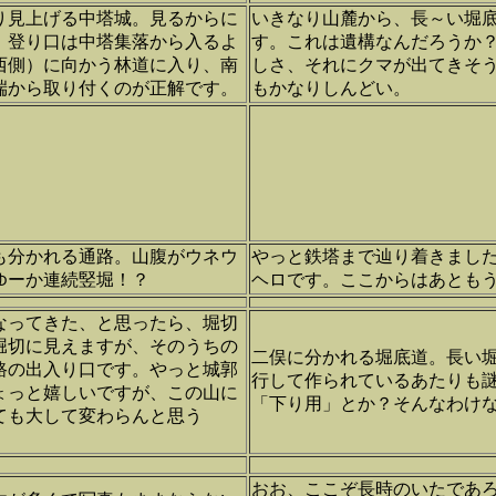
り見上げる中塔城。見るからに
いきなり山麓から、長～い堀
。登り口は中塔集落から入るよ
す。これは遺構なんだろうか
西側）に向かう林道に入り、南
しさ、それにクマが出てきそ
端から取り付くのが正解です。
もかなりしんどい。
も分かれる通路。山腹がウネウ
やっと鉄塔まで辿り着きまし
ゆーか連続竪堀！？
ヘロです。ここからはあとも
なってきた、と思ったら、堀切
堀切に見えますが、そのうちの
二俣に分かれる堀底道。長い
路の出入り口です。やっと城郭
行して作られているあたりも
ょっと嬉しいですが、この山に
「下り用」とか？そんなわけ
ても大して変わらんと思う
おお、ここぞ長時のいたであ