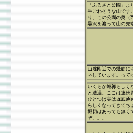
「ふるさと公園」よ
手ごわそうな山です
り、この公園の奥（
黒沢を渡って山の先
山麓附近での幾筋に
ネしています。って
いくらか城郭らしく
と遭遇。ここは連続
ひとつは実は堀底通
らしくなってきてち
堀切はあっても無く
ぞ。。。