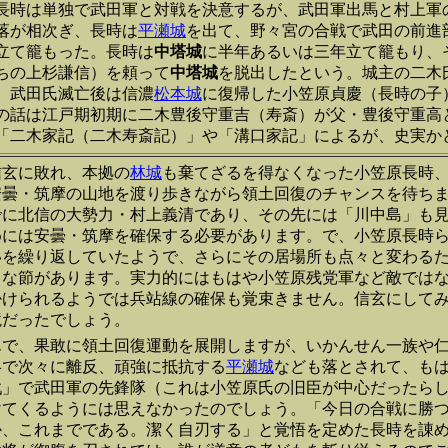
長時は単独で武田軍と対戦を決意するが、武田軍出馬と村上軍
落が相次ぎ、長時は
平瀬城
を出て、野々宮の合戦で武田の前進
立て籠もった。長時は
中塔城
に半年あるいは三年立て籠もり、
ちの上杉謙信）を頼って
中塔城
を脱出したという。城主の二木
、武田氏滅亡後は信濃
松本城
に復帰した小笠原貞慶（長時の子
の話は江戸期初期に二木豊後守重吉（寿斎）が父・豊後守重高
「二木家記（二木寿斎記）」や「溝口家記」によるが、史実か
信玄に敗れ、本拠の
林城
も棄てざるを得なくなった小笠原長時
安曇・筑摩の山地を渡り歩きながら領土回復のチャンスを待ち
でに北信の大勢力・村上義清であり、その先には「川中島」も
めには安曇・筑摩を確保する必要があります。で、小笠原長時
いを繰り返していたようで、さらにその居場所も点々と変わる
うな節があります。実力的にはもはや小笠原残党軍など敵では
掛けられるようでは兵站線の確保も覚束きません。信玄にして
境だったでしょう。
んで、果敢に領土回復運動を展開しますが、いかんせん一族や
略で次々に離反、頑強に抵抗する
平瀬城
なども落とされて、も
戦」で武田軍の先鋒隊（これは小笠原氏の旧臣が中心だったら
けてくるようには思えなかったのでしょう。「今日の合戦に勝
か、これまでである。潔く自刃する」と覚悟を定めた長時を諌