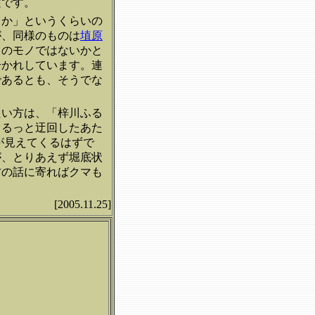
実です。
もか」というくらいの
が、同様のものは
埴原
てのモノではないかと
分かれしています。連
であるとも、そうでな
たい方は、「梓川ふる
ぐるっと迂回したあた
が見えてくるはずで
が、とりあえず堀底状
方の話に寄ればクマも
[2005.11.25]