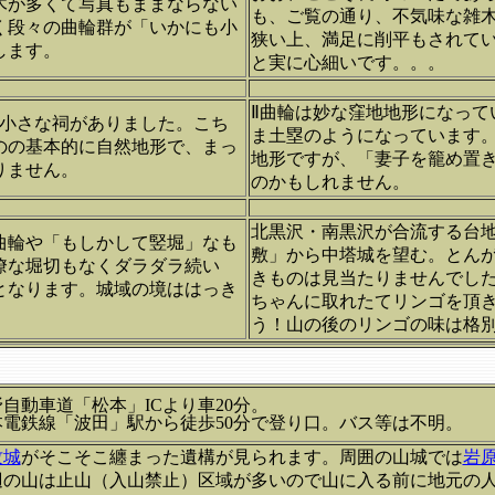
木が多くて写真もままならない
も、ご覧の通り、不気味な雑
く段々の曲輪群が「いかにも小
狭い上、満足に削平もされて
します。
と実に心細いです。。。
Ⅱ曲輪は妙な窪地地形になって
は小さな祠がありました。こち
ま土塁のようになっています
のの基本的に自然地形で、まっ
地形ですが、「妻子を籠め置
りません。
のかもしれません。
北黒沢・南黒沢が合流する台
曲輪や「もしかして竪堀」なも
敷」から中塔城を望む。とん
瞭な堀切もなくダラダラ続い
きものは見当たりませんでし
となります。城域の境ははっき
ちゃんに取れたてリンゴを頂
う！山の後のリンゴの味は格
自動車道「松本」ICより車20分。
本電鉄線「波田」駅から徒歩50分で登り口。バス等は不明
牧城
がそこそこ纏まった遺構が見られます。周囲の山城では
岩
辺の山は止山（入山禁止）区域が多いので山に入る前に地元の