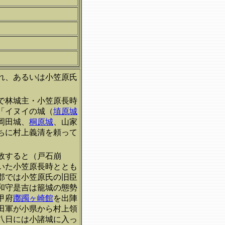
れ、あるいは小笠原氏
戦で林城主・小笠原長時
「イヌイの城（
埴原城
岡田城、
桐原城
、山家
ちに村上義清を頼って
敗すると（戸石崩
いた小笠原長時ととも
郡では小笠原氏の旧臣
和守是吉は籠城の態勢
甲府
躑躅ヶ崎館
を出陣
田軍が小県から村上領
八日には小諸城に入っ