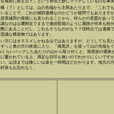
屋を城郭に拵え云々」という表現と妙にマッチしているのも事
遺構（？）としては、山の先端から主郭あたりまで、「これで
ていることで、これが城郭遺構なのかどうか疑問でもあります
笠原系城郭の尾根にも見られることから、何らかの意図があっ
思議なのは山麓附近でまるで連続竪堀のように通路が何本も枝
実際にあることだし、これもそうなのかな？？現時点では遺構
可思議な構造物ではあります。
たい方にはオススメしかねる山ではありますが、どうしても見
らずっと奥の方の林道に入り、「南黒沢」を渡って山の先端を
0mくらいバックしたあたりの山から取り付くと、堀底状の通路
木に覆われている上、満足な目印も無いのでわかりにくいです
さい。山頂までは険しい山道を一時間ほどかかります。地元の
の対策もお忘れなく。