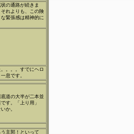
底状の通路が続きま
？それよりも、この険
うな緊張感は精神的に
た。。。。すでにヘロ
う一息です。
堀底道の大半が二本並
謎です。「上り用」
ないか。
ろう主郭！といって