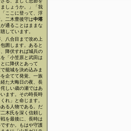
ござる、まして忠節を
きましょうか。」「我
」「ここに登って、浮
す。二木豊後守は
中塔
人が通ることはままな
吹聴しています。
が、八合目まで攻め上
を包囲します。あると
し、降伏すれば城兵の
れを「小笠原と武田は
もとに降伏とあって
度で籠城を決め込みま
心を企てて発覚、一族
を経た大晦日の夜、長
も侘しい歳の瀬ではあ
かいます。その時長時
てくれ」と命じます。
のある人物である。だ
ど二木氏を深く信頼し
合戦を最後に、長時は
いですか。もはや守護