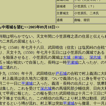
築城者
小笠原氏（？）
主要城主
小笠原氏、二木氏
遺構
曲輪、堀切
塔城を望む<<2005年09月18日>>
時期は明らかでない。天文年間に小笠原権之丞の住居と伝えら
の二木氏の居城ともいう。
十七（1548）年七月十八日、武田晴信（信玄）は塩尻峠の合
り、天文十九（1550）年七月十五日には小笠原氏の属城である
」を陥落させると、小笠原氏の属城は
大城（林城）
、
深志城
、
五ヶ城が相次いで自落した。長時は一時
平瀬城
に入ったが、の
城
に逃れた。
十九（1550）年十月、武田晴信が
戸石城
の合戦で村上義清に大
、村上義清は佐久地方に侵攻、ついで義清のもとに身を寄せて
月二十一日に
平瀬城
に入った。義清・長時の出兵により、筑摩
結集した。これを受けて
深志城
将の馬場民部少輔信房、日向大
えて甲府に報じた。この報を受けた武田晴信は十月二十三日に
中下條まで出馬した。この晴信の出馬により村上勢は動揺、武
攻するという噂が流れ、村上軍は突如
平瀬城
から撤退、十一月