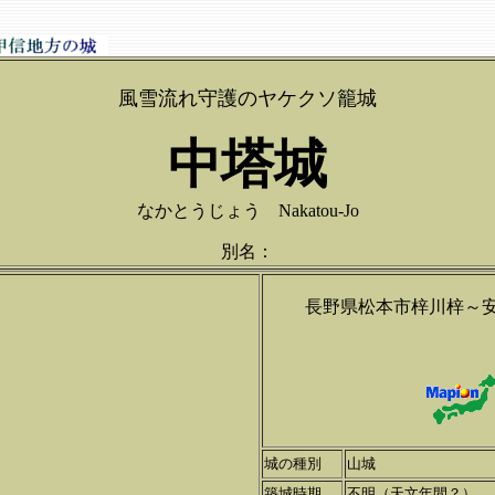
風雪流れ守護のヤケクソ籠城
中塔城
なかとうじょう Nakatou-Jo
別名：
長野県松本市梓川梓～
城の種別
山城
築城時期
不明（天文年間？）