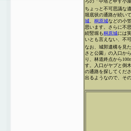
ろの「中塔と申す小
ちょっと不可思議な
堀底状の通路が続い
城
、
桐原城
などの小
思います。さらに不
続竪堀も
桐原城
には
いとも言えない、不
なお、城郭遺構を見
さと公園」の入口か
り、林道終点から10
す。入口がヤブと倒
の通路を探してくだ
出るようなので、そ