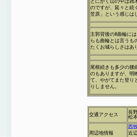
とにかく山の中は雑
のですが、延々と続
笠原」という感じは
主郭背後のⅡ曲輪に
らも曲輪とは言うも
たくお城らしさはあ
尾根続きも多少の腰
のもありますが、明
て、やがてまた登り
りしません。
長野
交通アクセス
松
西
周辺地情報
近