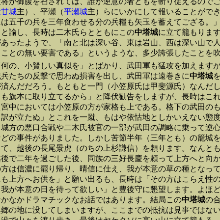
大将が御腹を召されては、誰が逆意の者どもを斬り従えるので
犬甘城
主）、平瀬（
平瀬城
主）らにいかにして報いることがで
には五千の兵を三年食わせる分の兵糧も矢玉を蓄えてござる。
」と諭し、長時は二木氏らとともにこの
中塔城
に立て籠もりま
があったようで、「南と北は深い谷、東は岩山、西は深い山で
ることの無い要害である」というような、多少誇張したことを
「何の、小賢しい真似を」とばかり、武田軍も猛攻を加えます
城兵たちの反撃で思わぬ損害を出し、武田軍は遠巻きに
中塔城
が済んだだろう。もともと一門（小笠原氏は甲斐源氏）なんだ
タも旗本に取り立てるから」と降伏勧告をしますが、長時はこ
え宮中においては小笠原の方が家格も上である。格下の武田の
し訳が立たぬ」とこれを一蹴、もはや依怙地としかいえない態
と城方の悪口合戦や二木氏被官の一部が武田の調略に乗って逆
などの事件がありました。しかし苦節半年（三年とも）の籠城
出て、越後の長尾景虎（のちの上杉謙信）を頼ります。なんと
越後で二年を過ごした後、同族の三好長慶を頼って上方へと向
の方は信濃に罷り帰り、晴信に仕え、我が本意の草の種となっ
にも上方へお供を」と願い出るも、長時は「その方はこらえ性
、我が本意の日を待って欲しい」と豊後守に懇望します。よほ
なかなかドラマチックなお話ではあります。結局この
中塔城
の
異郷の地に没してしまいますが、ここまでの抵抗は見事ではな