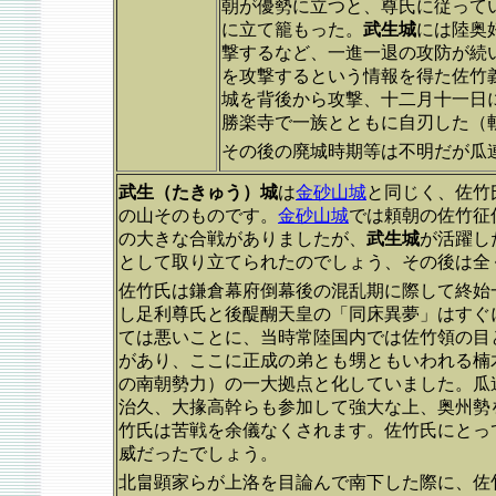
朝が優勢に立つと、尊氏に従って
に立て籠もった。
武生城
には陸奥
撃するなど、一進一退の攻防が続
を攻撃するという情報を得た佐竹
城を背後から攻撃、十二月十一日
勝楽寺で一族とともに自刃した（
その後の廃城時期等は不明だが瓜
武生（たきゅう）城
は
金砂山城
と同じく、佐竹
の山そのものです。
金砂山城
では頼朝の佐竹征
の大きな合戦がありましたが、
武生城
が活躍し
として取り立てられたのでしょう、その後は全
佐竹氏は鎌倉幕府倒幕後の混乱期に際して終始
し足利尊氏と後醍醐天皇の「同床異夢」はすぐ
ては悪いことに、当時常陸国内では佐竹領の目
があり、ここに正成の弟とも甥ともいわれる楠
の南朝勢力）の一大拠点と化していました。瓜
治久、大掾高幹らも参加して強大な上、奥州勢
竹氏は苦戦を余儀なくされます。佐竹氏にとっ
威だったでしょう。
北畠顕家らが上洛を目論んで南下した際に、佐