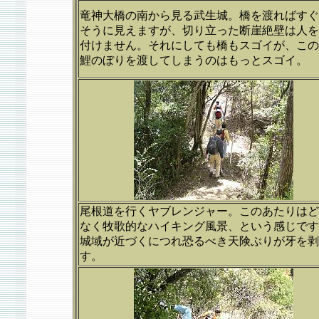
竜神大橋の南から見る武生城。橋を渡ればすぐ
そうに見えますが、切り立った断崖絶壁は人を
付けません。それにしても橋もスゴイが、この
鯉のぼりを渡してしまうのはもっとスゴイ。
尾根道を行くヤブレンジャー。このあたりはど
なく牧歌的なハイキング風景、という感じです
城域が近づくにつれ恐るべき天険ぶりが牙を剥
す。