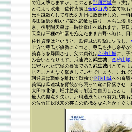
で迎え撃ちますが、このとき
那珂西城
主（実は
とにより敗走、佐竹貞義は
金砂山城
に立て籠も
氏を蹴散らして尊氏を九州に敗走せしめ、一時
多田羅浜の戦いで菊池武敏を破り、さらに湊川
京、後醍醐天皇は一時比叡山へ逃れます。尊氏
天皇は三種の神器を抱えたまま吉野へ逃れ、日
佐竹貞義はというと、瓜連城の攻撃に失敗し、
上方で尊氏が優勢に立つと、尊氏も少し余裕が
義春らを帰国させ、父の貞義は
金砂山城
に、子
み合いとなります。瓜連城と
武生城
、
金砂山城
に守られた究極の要害である
武生城
はとてもま
じることもなく撃退していたでしょう。これで
珂通辰は戦線を離れて単独で
金砂山城
への奇襲
義篤は瓜連城を背後から襲って遂に陥落させ、
太田市北部、増井勝楽寺附近で自刃したとも、
最大の拠点を失い、那珂通辰という有力武将も
の佐竹征伐以来の存亡の危機をなんとかくぐり