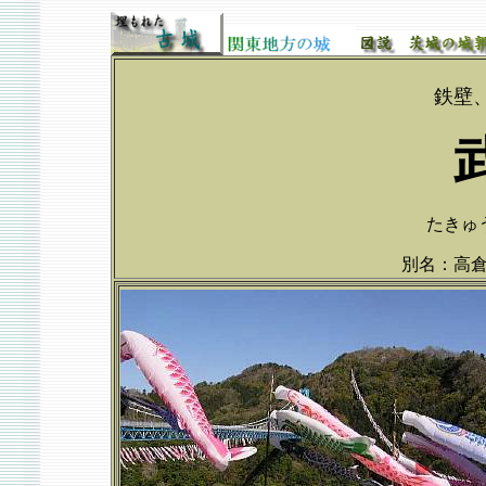
鉄壁
たきゅう
別名：高