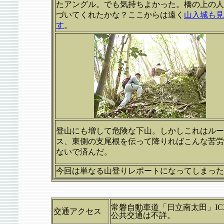
たアングル。でも気持ちよかった。橋の上の人
づいてくれたかな？ここからは遠く
山入城も見
す
。
登山にも増して危険な下山。しかしこれはルー
ス、東側の支尾根を伝って降りればこんな苦労
ないで済んだ。
今回は単なる山登りレポートになってしまった
常磐自動車道「日立南太田」IC
交通アクセス
公共交通は不詳。