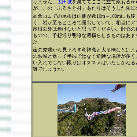
りません。
太田城
を棄ててここに立て籠もるか
が、この「ふるさと村」あたりはそうした領民
高倉山までの尾根は両側が数10m～100mにも
く、岩が至るところで露出していて、相当にア
尾根以外は歩けないと思ってください。肝心の
ものの、予想通り明瞭な遺構らしきものはあま
た。
崖の先端から見下ろす竜神湖と大吊橋などはま
のお城と違って半端ではなく危険な場所が多く
い入れでもない限りはオススメはいたしかねる
難でしょうか。