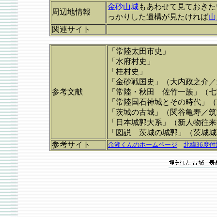
金砂山城
もあわせて見ておきた
周辺地情報
っかりした遺構が見たければ
山
関連サイト
「常陸太田市史」
「水府村史」
「桂村史」
「金砂戦国史」（大内政之介／
参考文献
「常陸・秋田 佐竹一族」（七
「常陸国石神城とその時代」（
「茨城の古城」（関谷亀寿／筑
「日本城郭大系」（新人物往来
「図説 茨城の城郭」（茨城城
参考サイト
余湖くんのホームページ
北緯36度