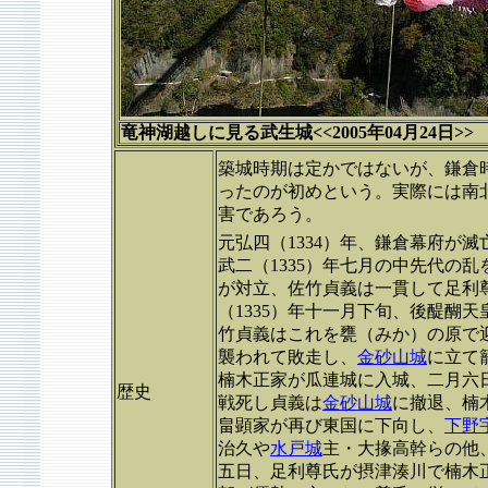
竜神湖越しに見る武生城<<2005年04月24日>>
築城時期は定かではないが、鎌倉
ったのが初めという。実際には南
害であろう。
元弘四（1334）年、鎌倉幕府が
武二（1335）年七月の中先代の
が対立、佐竹貞義は一貫して足利
（1335）年十一月下旬、後醍醐
竹貞義はこれを甕（みか）の原で
襲われて敗走し、
金砂山城
に立て
楠木正家が瓜連城に入城、二月六
歴史
戦死し貞義は
金砂山城
に撤退、楠
畠顕家が再び東国に下向し、
下野
治久や
水戸城
主・大掾高幹らの他
五日、足利尊氏が摂津湊川で楠木