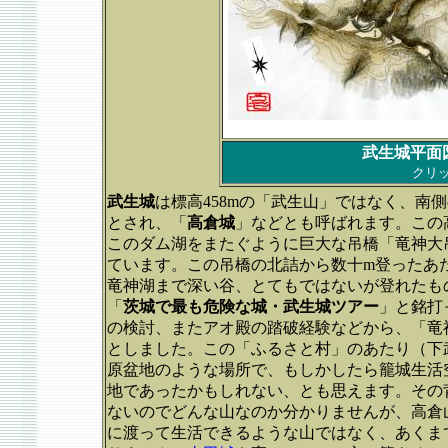
武生城平面
クリ
武生城
は標高458mの「武生山」ではなく、南
とされ、「
高倉城
」などとも呼ばれます。この
このダム湖をまたぐように巨大な吊橋「竜神大
ています。この吊橋の北詰から数十m登ったあ
竜神湖まで深い谷、とてもではないが登れたも
「
茨城で最も危険な城・武生城ツアー
」と銘打
の検討、またアオ殿の踏破経験などから、「竜
としました。この「ふるさと村」のあたり（下武
原盆地のような場所で、もしかしたら籠城生活
地であったかもしれない、とも思えます。その
ないのでどんな山なのか分かりませんが、高倉
に渡って生活できるような山ではなく、あくま