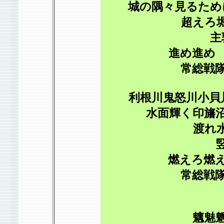
城の隅々見るため
超えろ
主
進め進め
常総戦
利根川鬼怒川小貝
水面輝く印旛
渡れ
燃えろ燃
常総戦
魑魅