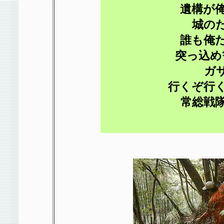
遺構が
城の
誰も俺
突っ込め
ガ
行くぞ行
常総戦