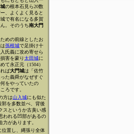
ともにもともと山入一
門城
の根本石見ら20数
バー、よくよく見ると
防城で有名になる多賀
せん。そのうち
南大門
のための前線としたお
舜は
孫根城
で足掛け十
山入氏義に攻め寄せら
大損害を蒙り
太田城
に
て永正元（1504）
すれば
大門城
は「佐竹
立った義舜がなぜすぐ
間何をやっていたの
ところです。
の方は
山入城
にも似た
段郭を多数並べ、背後
クスというか古臭い感
思われる凹部があるの
迫力があります。
に位置し、縄張り全体