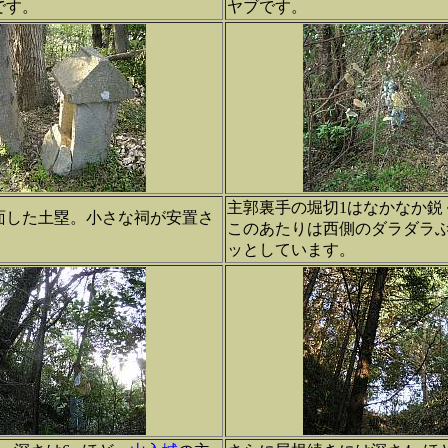
です。
ヤブです。
主郭裏手の堀切1はなかなか鋭
面した土塁。小さな祠が安置さ
このあたりは西側のダラダラ
ッとしています。