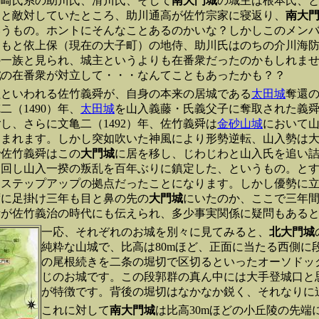
野崎氏系の助川氏、滑川氏、そして
南大門城
の城主は根本氏、
家と敵対していたところ、助川通高が佐竹宗家に寝返り、
南大
いうもの。ホントにそんなことあるのかいな？しかしこのメン
ともと依上保（現在の大子町）の地侍、助川氏はのちの介川海
の一族と見られ、城主というよりも在番衆だったのかもしれま
城
の在番衆が対立して・・・なんてこともあったかも？？
祖といわれる佐竹義舜が、自身の本来の居城である
太田城
奪還
（1490）年、
太田城
を山入義藤・氏義父子に奪取された義
し、さらに文亀二（1492）年、佐竹義舜は
金砂山城
において
込まれます。しかし突如吹いた神風により形勢逆転、山入勢は
で佐竹義舜はこの
大門城
に居を移し、じわじわと山入氏を追い詰め
奪回し山入一揆の叛乱を百年ぶりに鎮定した、というもの。と
なステップアップの拠点だったことになります。しかし優勢に
ずに足掛け三年も目と鼻の先の
大門城
にいたのか、ここで三年
話が佐竹義治の時代にも伝えられ、多少事実関係に疑問もある
一応、それぞれのお城を別々に見てみると、
北大門城
純粋な山城で、比高は80mほど、正面に当たる西側に
の尾根続きを二条の堀切で区切るといったオーソドッ
じのお城です。この段郭群の真ん中には大手登城口と
が特徴です。背後の堀切はなかなか鋭く、それなりに
これに対して
南大門城
は比高30mほどの小丘陵の先端