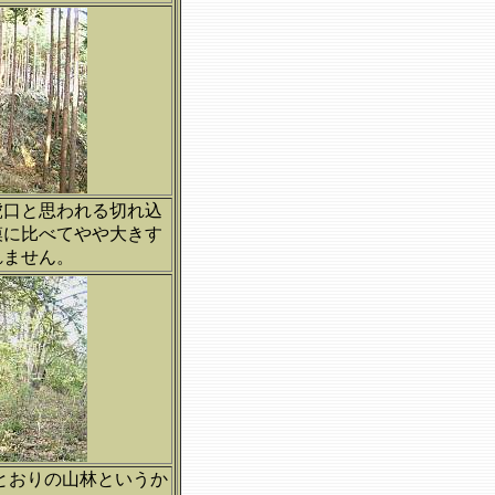
虎口と思われる切れ込
模に比べてやや大きす
れません。
とおりの山林というか