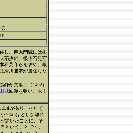
本氏
堀切
住し、
南大門城
には根
式部少輔、根本石見守
本石見守らを攻め、根
は滑川通本が居住した
。
義舜が文亀二（1492）
田城
回復を狙い、永正
の城域があり、それぞ
400mほどしか離れ
ろが驚いたことに、そ
いるということです。