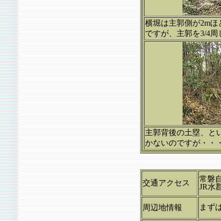
横堀は主郭側が2mほ
ですが、主郭を3/4
主郭背後の土塁、とい
かないのですが・・
常磐自
交通アクセス
JR
まず
周辺地情報