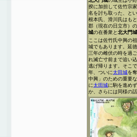
北大門城
の城主は小
揆に加担して佐竹宗
名を討ち取った、と
根本氏、滑川氏はも
郡（現在の日立市）
城
の在番衆と
北大門
ここは佐竹氏中興の
城でもあります。延徳二
三年の雌伏の時を過ご
れ滅亡寸前まで追い
逃げ帰ります。そこ
年、ついに
太田城
を
中興」のための重要
に
太田城
に駒を進め
か、さらには同様の