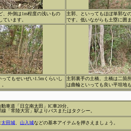
ど、外側は1m程度の浅いもの
主郭、といってもほぼ単郭な
周しています。
です。低いながらも土塁に囲
ってもせいぜい1.5mくらいし
主郭裏手の土橋。土橋は二箇
・。
は曲輪といっても良い平坦地
動車道「日立南太田」IC車20分。
水郡線「常陸大宮」駅よりバスまたはタクシー。
は
太田城
、
山入城
などの基本アイテムを押さえましょう。