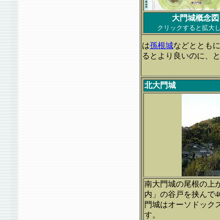
大門城概念図
クリックすると拡大
は
孫根城
などととも
るとより良いのに、
北大門城
南大門城の尾根の上
内」の谷戸を挟んで4
門城はオーソドック
す。