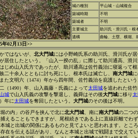
城の種別
平山城・山城複合
築城時期
不明
築城者
不明
主要城主
助川氏・滑川氏・根
遺構
曲輪、土塁、横堀、
年02月13日>>
かではないが、
北大門城
には小野崎氏系の助川氏、滑川氏が居
が居住したという。「山入一揆の乱」に際して助川通高、滑川
はじめ山入氏方であったが、助川通高は佐竹義治に寝返って根
族二十余人とともに討ち死にし、根本氏は滅亡し、
南大門城
に
また文明六（1474）年から四年間、佐竹義治を庇護したという
二（1490）年、山入義藤・氏義によって
太田城
を追われた佐竹
山城
で山入氏義の攻撃を撃退し、義舜はその後
大門城
に移り
太
4）年に
太田城
を奪回したという。
大門城
のその後は不明。
「堀の内」の谷戸を挟んで北に
北大門城
、南に
南大門城
の二つ
捕えることもできますが、尾根続きである上に直線距離でわずか
は本城と出城の関係にあるものと見てよいと思われます。とこ
の存在を伝える話があり、なんと本城と出城で戦闘まで交えて