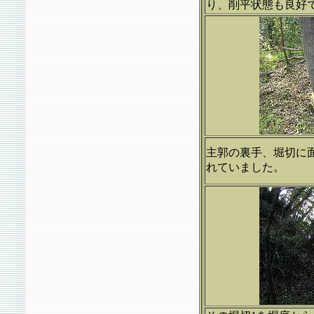
り、削平状態も良好
主郭の裏手、堀切に
れていました。