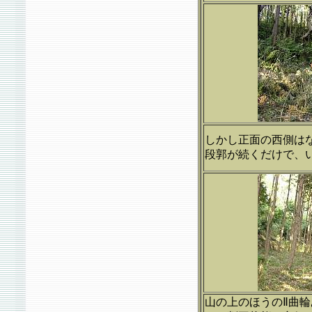
しかし正面の西側は
段郭が続くだけで、
山の上のほうのⅡ曲