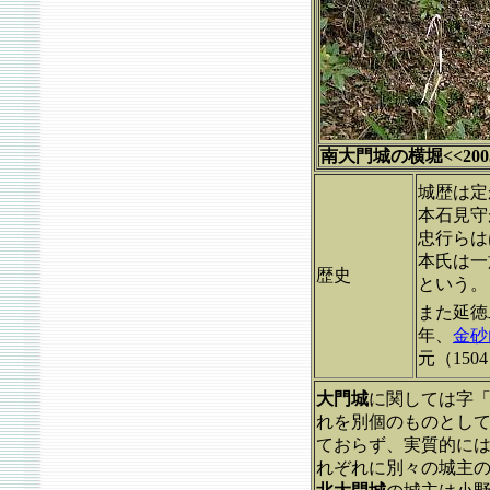
南大門城の横堀<<2005
城歴は定
本石見守
忠行らは
本氏は一
歴史
という。
また延徳
年、
金砂
元（150
大門城
に関しては字
れを別個のものとして
ておらず、実質的に
れぞれに別々の城主