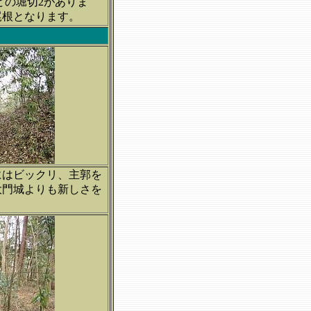
どの堀切2がありま
尾根となります。
にはビックリ、主郭を
大門城よりも新しさを