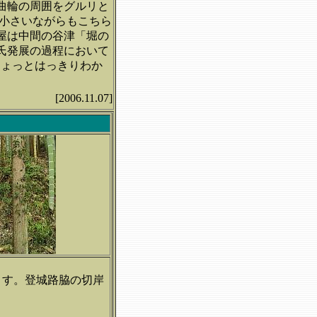
曲輪の周囲をグルリと
、小さいながらもこちら
屋は中間の谷津「堀の
氏発展の過程において
ちょっとはっきりわか
[2006.11.07]
ます。登城路脇の切岸