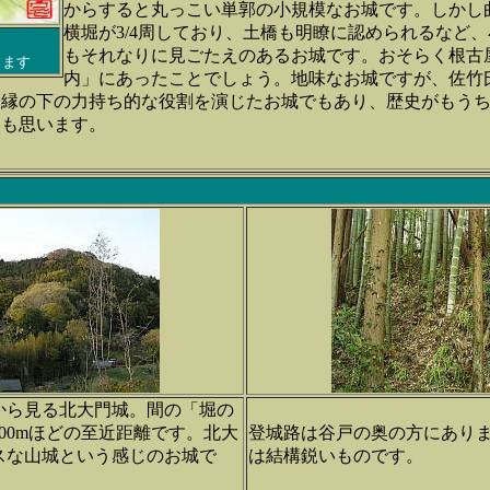
からすると丸っこい単郭の小規模なお城です。しかし
横堀が3/4周しており、土橋も明瞭に認められるなど
もそれなりに見ごたえのあるお城です。おそらく根古
します
内」にあったことでしょう。地味なお城ですが、佐竹
に縁の下の力持ち的な役割を演じたお城でもあり、歴史がもう
とも思います。
から見る北大門城。間の「堀の
00mほどの至近距離です。北大
登城路は谷戸の奥の方にあり
スな山城という感じのお城で
は結構鋭いものです。