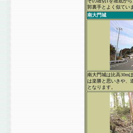
その堀切1を堀底から
郭裏手とよく似てい
南大門城
南大門城は比高30m
は楽勝と思いきや、
となります。