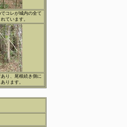
のでコレが城内の全て
まれています。
所あり、尾根続き側に
もあります。