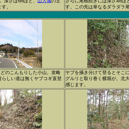
。深さは6mほど、
山入城
の主
さらに尾根続きには深さ4mほ
ます。
す。この先は単なるダラダラ
ほどのこんもりした小山。攻略
ヤブを掻き分けて登るとそこ
道らしい道は無くヤブコギ直登
グルリと取り巻く横堀が。北
感じます。