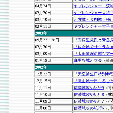
04月24日
ヤブレンジャー 茨
03月20日
ヤブレンジャー大将
03月19日
西方城・犬飼城・飛
02月11日
ヤブレンジャー大子
2003年
09月27・28日
『安房里見氏と青岳
03月30日
『佐倉城でサクラを
03月09日
『太田道灌名城ツア
01月18日
真里谷城オフ会
（幹事
2002年
12月23日
『天皇誕生日特別参
12月15日
『滝山城一日まるご
11月11日
信濃城攻め紀行9
（青
11月10日
信濃城攻め紀行8
（林
11月09日
信濃城攻め紀行7
（小
11月08日
信濃城攻め紀行6
（川