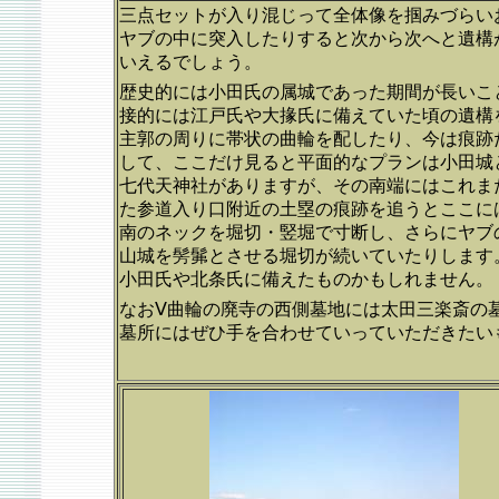
三点セットが入り混じって全体像を掴みづらい
ヤブの中に突入したりすると次から次へと遺構
いえるでしょう。
歴史的には小田氏の属城であった期間が長いこ
接的には江戸氏や大掾氏に備えていた頃の遺構
主郭の周りに帯状の曲輪を配したり、今は痕跡
して、ここだけ見ると平面的なプランは小田城
七代天神社がありますが、その南端にはこれま
た参道入り口附近の土塁の痕跡を追うとここに
南のネックを堀切・竪堀で寸断し、さらにヤブ
山城を髣髴とさせる堀切が続いていたりします
小田氏や北条氏に備えたものかもしれません。
なおⅤ曲輪の廃寺の西側墓地には太田三楽斎の
墓所にはぜひ手を合わせていっていただきたい