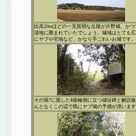
比高20mほどの一見貧弱な丘陵が片野城。かつ
湿地に囲まれていたでしょう。城域はとても広
にヤブや宅地など、かなり手ごわいお城です。
その堀7に面したⅡ曲輪側に立つ城址碑と解説
んとなくこの辺で既にヤブ城の予感が漂います