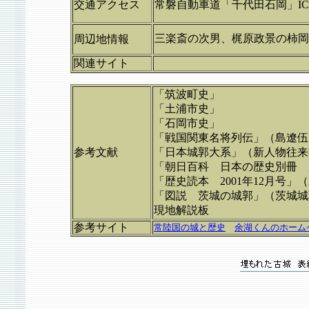
交通アクセス
常磐自動車道「千代田石岡」IC
三楽斎の次男、梶原政景の柿岡
周辺地情報
関連サイト
「筑波町史」
「土浦市史」
「石岡市史」
「戦国関東名将列伝」（島遼伍
参考文献
「日本城郭大系」（新人物往来
「朝日百科 日本の歴史別冊 
「歴史読本 2001年12月号」
「図説 茨城の城郭」（茨城城
現地解説板
参考サイト
常陸国の城と歴史
余湖くんのホーム