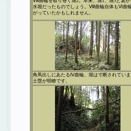
Ⅷ曲輪を取り巻く堀2。本来、堀1、堀5と繋が
水堀だったものでしょう。Ⅷ曲輪自体もⅥ曲
がっていたかもしれません。
角馬出しにあたるⅣ曲輪。堀は寸断されていま
土塁が明瞭です。