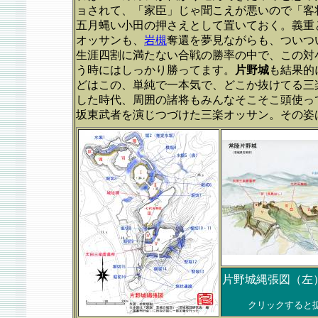
ョされて、「家臣」じゃ聞こえが悪いので「客
五月蝿い小田の押さえとして置いておく。義重
オッサンも、
岩槻
奪還を夢見ながらも、ついつ
生涯四割に満たない合戦の勝率の中で、この対
う時にはしっかり勝ってます。
片野城
も結果的
どはこの、単純で一本気で、どこか抜けてる三
した時代、周囲の諸将もみんなそこそこ頭使っ
坂東武者を演じつづけた三楽オッサン。その姿
片野城縄張図（左
クリックすると