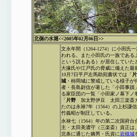
北側の水堀<<2005年02月06日>>
文永年間（1264-1274）に小田
われる。また小田氏の一族である
という説もある）が居住していた
大掾氏や江戸氏の脅威に備えた最
10月7日平戸左馬助宛書状では「
片
城
・柿岡城に警戒している様子が
者・長島尉信が著した「小田事蹟
る家臣団の一覧「小田家ノ幕下ノ
「
片野
加太野伊豆 太田三楽斎カ
たのは永禄7年（1564）の上杉謙
竹義昭が制圧している。
永禄七（1564）年の第二次国府
主・太田美濃守（三楽斎）資正は
北条に通じた嫡男・氏資に
岩槻城