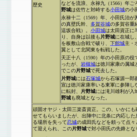
などを流浪、永禄九（1566）年
歴史
野城
は佐竹と対峙する
小田城
の小
永禄十二（1569）年、小田氏治が
の真壁氏幹、
多賀谷城
の多賀谷重
這坂合戦）。
小田城
は太田資正に
り、自身は以後も
片野城
に在城し
を板敷山合戦で破り、
下館城
主・
翼として北関東を転戦した。
天正十八（1590）年の小田原の
ったが、
岩槻城
は徳川家康の属城
でこの
片野城
で死去した。
片野城
には
石塚城
から石塚源一郎
宣は徳川家康率いる東軍に参陣しな
に転封、
片野城
には滝川雄利が入
野城
も廃城となった。
頑固オヤジ・太田三楽斎資正。この、いかにも
せてもらいましたが、出陣中に北条に内応した
る場所を失って
忍城
の成田氏などを頼って点々
て迎えられ、この
片野城
で対小田氏の先鋒とな