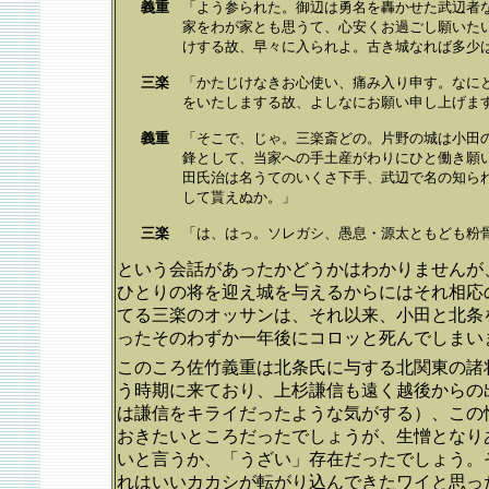
義重
「よう参られた。御辺は勇名を轟かせた武辺者
家をわが家とも思うて、心安くお過ごし願いた
けする故、早々に入られよ。古き城なれば多少
三楽
「かたじけなきお心使い、痛み入り申す。なに
をいたしまする故、よしなにお願い申し上げま
義重
「そこで、じゃ。三楽斎どの。片野の城は小田
鋒として、当家への手土産がわりにひと働き願
田氏治は名うてのいくさ下手、武辺で名の知ら
して貰えぬか。」
三楽
「は、はっ。ソレガシ、愚息・源太ともども粉
という会話があったかどうかはわかりませんが
ひとりの将を迎え城を与えるからにはそれ相応
てる三楽のオッサンは、それ以来、小田と北条
ったそのわずか一年後にコロッと死んでしまい
このころ佐竹義重は北条氏に与する北関東の諸
う時期に来ており、上杉謙信も遠く越後からの
は謙信をキライだったような気がする）、この
おきたいところだったでしょうが、生憎となり
いと言うか、「うざい」存在だったでしょう。
れはいいカカシが転がり込んできたワイと思っ