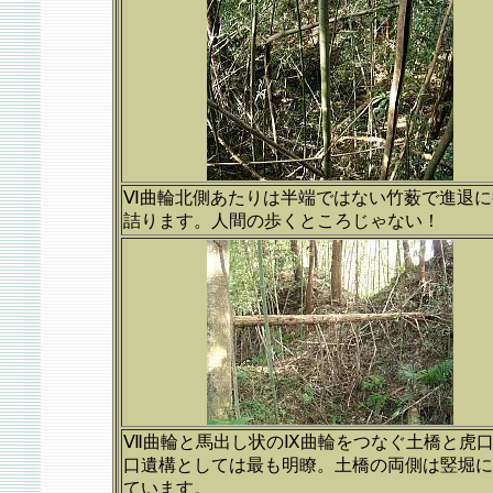
Ⅵ曲輪北側あたりは半端ではない竹薮で進退に
詰ります。人間の歩くところじゃない！
Ⅶ曲輪と馬出し状のⅨ曲輪をつなぐ土橋と虎
口遺構としては最も明瞭。土橋の両側は竪堀に
ています。