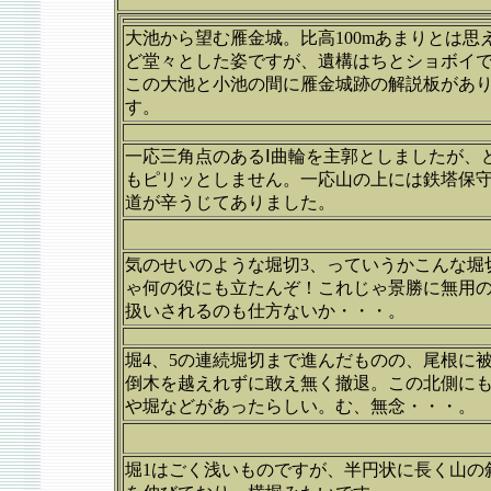
大池から望む雁金城。比高100mあまりとは思
ど堂々とした姿ですが、遺構はちとショボイ
この大池と小池の間に雁金城跡の解説板があ
す。
一応三角点のあるⅠ曲輪を主郭としましたが、
もピリッとしません。一応山の上には鉄塔保
道が辛うじてありました。
気のせいのような堀切3、っていうかこんな堀
ゃ何の役にも立たんぞ！これじゃ景勝に無用
扱いされるのも仕方ないか・・・。
堀4、5の連続堀切まで進んだものの、尾根に
倒木を越えれずに敢え無く撤退。この北側に
や堀などがあったらしい。む、無念・・・。
堀1はごく浅いものですが、半円状に長く山の