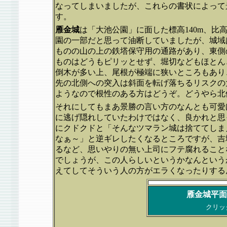
なってしまいましたが、これらの書状によって
す。
雁金城
は「大池公園」に面した標高140m、比
園の一部だと思って油断していましたが、城域
ものの山の上の鉄塔保守用の通路があり、東側
ものはどうもピリッとせず、堀切などもほとん
倒木が多い上、尾根が極端に狭いところもあり
先の北側への突入は斜面を転げ落ちるリスクの
ようなので根性のある方はどうぞ。どうやら北
それにしてもまあ景勝の言い方のなんとも可愛
に逃げ隠れしていたわけではなく、良かれと思
にクドクドと「そんなツマラン城は捨ててしま
なぁ～」と逆ギレしたくなるところですが、吉
るなど、思いやりの無い上司にフテ腐れること
でしょうが、この人らしいというかなんという
えてしてそういう人の方がエラくなったりする
雁金城平面
クリッ