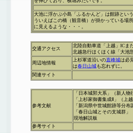
を伸びており、横堀みたいです。
大池に浮かぶ小島「ふるかんど」は館跡とい
ういえばこの橋（観音橋）が掛かっている場
に見えるような・・・。
北陸自動車道「上越」ICまた
交通アクセス
北越急行ほくほく線「大池
上杉軍道沿いの
直峰城
は必
周辺地情報
は
春日山城
も忘れずに。
関連サイト
「日本城郭大系」（新人物
「上杉家御書集成Ⅱ」（上
参考文献
「新潟県中世城館跡等分布
「春日山城とその支城群」
現地解説板
参考サイト