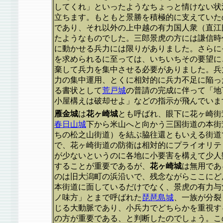
してくれ」といったようなちょっと情けない状
立ちます。もともと景勝を積極的に支えていた
であり、それ以外の上中越の有力国人衆（直江
たようなものでした。三郎景虎の方には謙信時
に動かせる兵力には限りがありました。さらに
を求められるに至っては、いちいちその要望に
棄して兵力を集中させる必要がありました。兵
力の集中運用、とくに相対的に兵力不足に陥っ
る書状として
荒戸城
の普請の完成に伴って「地
小屋構えは破却せよ」などの指示が飛んでいま
雁金城
は
花ヶ崎城
とも呼ばれ、眼下に花ヶ崎街
春日山城
下から米山へと向かう三国街道の本街
ちの松之山街道）を結ぶ脇往還ともいえる街道
で、花ヶ崎街道の防衛は相対的にプライオリテ
が少ないというのに各地に小要害を構えて少人
することが重要であるが、
花ヶ崎城
は無用であ
のは旧大潟町の浜沿いで、残念ながらここにど
本街道に面しているだけでなく、景虎の有力与
ノ味方」とまで呼ばれた
琵琶島城
、一族が分裂
じる大動脈であり、小兵力でどちらかを重視す
の方が重要である、と判断したのでしょう。こ