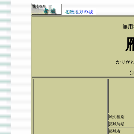
無用
かりがねじ
城の種別
築城時期
築城者