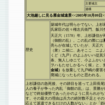
主要城主
遺構
大池越しに見る雁金城遠景<<2005年10月09日>
築城年代は明らかでない。上杉
氏家臣の佐々権左兵衛門、飯川
天正六（1578）年、上杉謙信
（御館の乱）。この乱の際には
亮らが在城していたが、天正六（
歴史
（衆）ニ候に、あそここゝニよ
くど（九戸）のよふかいハ従其
条、無人しゆニて、小よふかい
ヲハもたせしかるへく候」と、
金城）
を放棄して九戸嶋の要害
廃城になったものと思われる。
上杉謙信の急死後、その跡目を巡って上田長尾
人の養子が争った内乱「御館の乱」は、景勝が
などで終始優勢であったかのように見られがち
す。その最大の理由は兵力の絶対数不足とその
応えて派遣できるだけの人数がない」とか「鉄