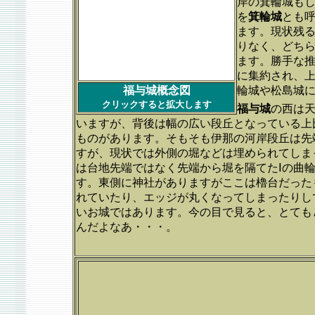
岸の箕輪城も
を
箕輪城
とも
ます。現状残
りなく、どち
ます。勝手な
に集約され、
福与城概念図
輪城や松島城
クリックすると拡大します
福与城
の西は
いますが、背後は幅の広い段丘となっている上
ものがあります。そもそも伊那の河岸段丘は先
すが、現状では外側の堀などは埋められてしま
は台地先端ではなく先端から堀を隔てたⅠの曲
す。東側に神社がありますがここは櫓台だった
れていたり、エッジが丸くなってしまったりし
いお城ではあります。今の目で見ると、とても
んだよなあ・・・。