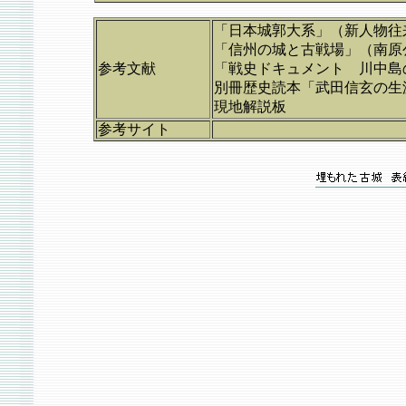
「日本城郭大系」（新人物往
「信州の城と古戦場」（南原
参考文献
「戦史ドキュメント 川中島
別冊歴史読本「武田信玄の生
現地解説板
参考サイト