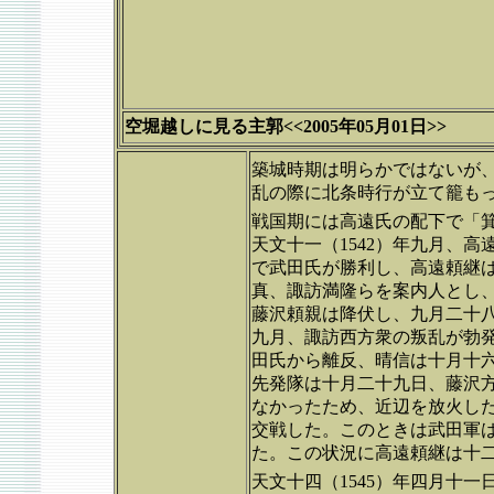
空堀越しに見る主郭<<2005年05月01日>>
築城時期は明らかではないが
乱の際に北条時行が立て籠も
戦国期には高遠氏の配下で「
天文十一（1542）年九月、
で武田氏が勝利し、高遠頼継
真、諏訪満隆らを案内人とし
藤沢頼親は降伏し、九月二十八
九月、諏訪西方衆の叛乱が勃
田氏から離反、晴信は十月十
先発隊は十月二十九日、藤沢
なかったため、近辺を放火し
交戦した。このときは武田軍
た。この状況に高遠頼継は十
天文十四（1545）年四月十