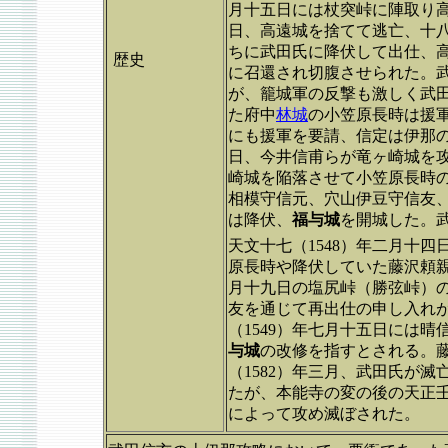
月十五日には杖突峠に陣取り
日、高遠城を捨てて逃亡、十
ちに武田氏に降伏して出仕、高
歴史
に召還され切腹させられた。
が、籠城軍の反撃も激しく武
た府中
林城
の小笠原長時は援
にも援軍を要請、信定は伊那
日、今井信甫らが竜ヶ崎城を
崎城を陥落させて小笠原長時
相模守信元、穴山伊豆守信友
は降伏、
福与城
を開城した。
天文十七（1548）年二月十四
原長時や降伏していた藤沢頼
月十九日の塩尻峠（勝弦峠）
友を通じて再出仕の申し入れ
（1549）年七月十五日には
与城
の改修を指すとされる。
（1582）年三月、武田氏が滅
たが、本能寺の変の後の天正
によって攻め滅ぼされた。