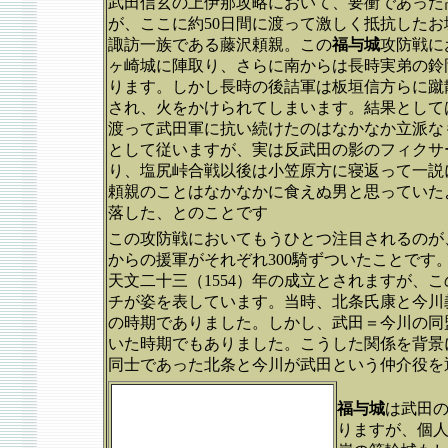
武田信玄の上伊那攻略において、要衝であった
が、ここに約50日間に渡って激しく抵抗した
諏訪一族である藤沢頼親。この
福与城
攻防戦に
ヶ崎城に陣取り、さらに南からは長時実弟の鈴
ります。しかし長時の後詰軍は板垣信方らに蹴
され、火をかけられてしまいます。結果として
渡って武田軍に抗い続けたのはなかなか立派な
として従いますが、実は反武田の影のフィクサ
り、塩尻峠合戦以後は小笠原方に寝返って一説
頼親のことはなかなかに食えぬ男と思っていた
落した、とのことです
この攻防戦においてもうひとつ注目されるのが
からの援軍がそれぞれ300騎ずついたことで
天文二十三（1554）年の成立とされますが、こ
チが姿を表しています。当時、北条氏康と今川
の時期でありました。しかし、武田＝今川の同
いた時期でもありました。こうした関係を背景
同士であった北条と今川が武田という仲介役を
福与城
は武田
りますが、個