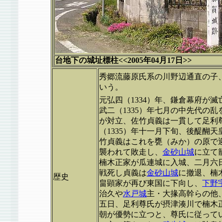
台地下の城址標柱<<2005年04月17日>>
秀郷流藤原氏系の川野辺通直の子、
いう。
元弘四（1334）年、鎌倉幕府が
武二（1335）年七月の中先代の
が対立、佐竹貞義は一貫して足利
（1335）年十一月下旬、後醍醐
竹貞義はこれを甕（みか）の原で
襲われて敗走し、
金砂山城
に立て
楠木正家が瓜連城に入城、二月六
戦死し貞義は
金砂山城
に撤退、楠
歴史
畠顕家が再び東国に下向し、
下野
治久や
水戸城
主・大掾高幹らの他
五日、足利尊氏が摂津湊川で楠木
朝が優勢に立つと、尊氏に従って