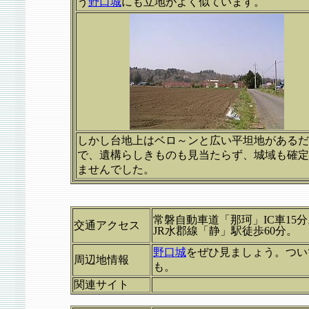
う
野口城
にも立地がよく似ています。
しかし台地上はベロ～ンと広い平坦地があるだ
で、遺構らしきものも見当たらず、城域も確定
ませんでした。
常磐自動車道「那珂」IC車15分
交通アクセス
JR水郡線「静」駅徒歩60分。
野口城
をぜひ見ましょう。つい
周辺地情報
も。
関連サイト