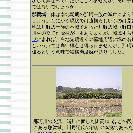
かして異なっていたかもしれませんが、その子
ではないでしょうか。
那賀城
自体は南北朝期の那珂一族の滅亡により
しょう。とにかく現状では遺構らしいものは見
地は川野辺一族の本城であった川野辺城（野口
川村の立てた標柱が一本ありますが、城域すら
ジ
によれば、台地先端近くの墓地周辺に堀の名
という点では高い得点は得られませんが、那珂
辿るという意味で結構満足感がありました。
那珂川の支流、緒川に面した比高10mほどの段
にある那賀城。川野辺氏の初期の本拠であった