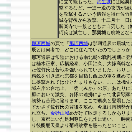
に立て籠もった。
武生城
には陸奥
撃するなど、一進一退の攻防が続
を攻撃するという情報を得た佐竹
城を背後から攻撃、十二月十一日
勝楽寺で一族とともに自刃した（
珂氏は滅亡し、
那賀城
も廃城とな
那珂西城
の頁で「
那珂西城
は那珂通辰の居城で
辰とは何者で、どこに住んでいたのでしょうか
那珂通辰は常陸における南北朝の戦乱初期に登
は楠木正家、広橋経泰、小田治久、大掾高幹な
た佐竹氏は苦戦を強いられていました。おりし
精鋭を引き連れ京都を目指し西上の軍を進めて
に挟撃されてはひとたまりもない、ここは機先
域左岸の台地上、「甕（みか）の原」あたりに5
原において激突、各隊の連携によって北畠顕家
朝勢も苦戦に陥ります。ここで颯爽と登場したの
すかさず佐竹氏の背後を攻め、今度は南朝勢が
れ立ち、
金砂山城
めがけて敗走するしかありま
し、京都にいた足利尊氏を九州に追い、一時南
り後醍醐天皇より菊桐紋章を賜ったとのこと。