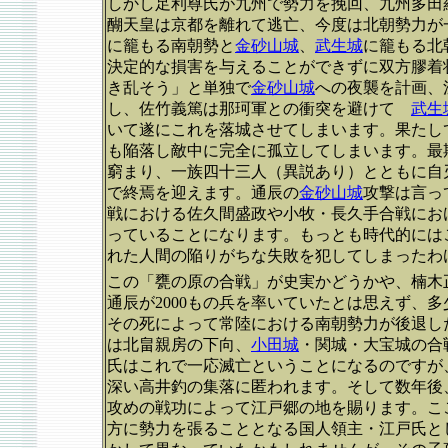
しかし足利尊氏が九州で勢力を挽回、九州多田
醐天皇は京都を離れて逃亡、今度は北朝勢力が
に籠もる南朝勢と
金砂山城
、
武生城
に籠もる北
決定的な損害を与えることができずに双方膠着
き乱そう」と単独で
金砂山城
への夜襲を計画、
し、佐竹義篤は那珂軍との衝突を避けて
武生
いて遂にこれを落城させてしまいます。果たし
も陥落し敵中に完全に孤立してしまいます。最
窮まり、一族四十三人（異説あり）とともに自
で終焉を迎えます。通辰の
金砂山城
攻撃は言っ
戦における佐久間盛政や小牧・長久手合戦にお
っていることになります。もっとも時代的には
れた人間の陥りがちな失敗を犯してしまったわ
この「甕の原の合戦」が史実かどうかや、楠木
通辰が2000もの兵を率いていたとは思えず、
その死によって常陸における南朝勢力が後退し
は北畠親房の下向、
小田城
・関城・大宝城の合
氏はこれで一応滅亡ということになるのですが
深い高井釣の集落に匿われます。そして数年後
攻めの戦功によって江戸郷の地を賜ります。こ
方に勢力を張ることとなる国人領主・江戸氏と