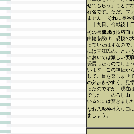
せてもらう」ことに
有名です。ただ、フ
ません。 それに長
二十九日、合戦後十
その
与板城
は技巧面
曲輪を設け、規模の
っていたはずなので
には直江氏の、とい
においては激しい実
発展したものでしょ
います。この神社か
して、目を楽しませ
の分歩きやすく、見
ったのですが、現在
でした。「のろし山」
いるのには驚きまし
なお八坂神社入り口
ましょう。