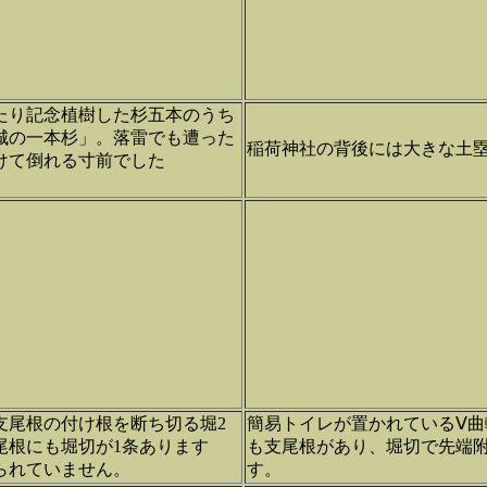
たり記念植樹した杉五本のうち
城の一本杉」。落雷でも遭った
稲荷神社の背後には大きな土
けて倒れる寸前でした
支尾根の付け根を断ち切る堀2
簡易トイレが置かれているⅤ曲
尾根にも堀切が1条あります
も支尾根があり、堀切で先端
られていません。
す。