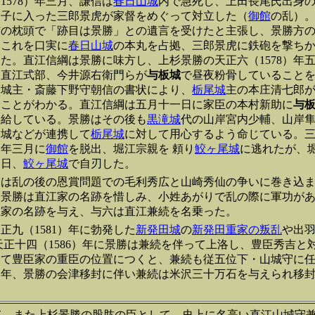
1578）年三月、謙信は
春日山城
内で急死し、上田長尾氏出身
養子に入った三郎景虎が家督をめぐって対立した（
御館
の乱）
信の枕頭で「跡目は景勝」との遺言を受けたと主張し、景勝方
はこれを口実に
春日山城
の本丸を占拠、三郎景虎に鉄砲を撃ち
た。直江信綱は景勝に味方し、上杉景勝の天正六（1578）年
、直江式部、今井源右衛門らが
与板城
で昼夜粉骨していること
田城主・斎藤下野守朝信の書状により、
栃尾城
主の本庄清七郎
たことがわかる。直江信綱は五月十一日に家臣の本村新助に
与
発給している。景勝はその後も
黒滝城
代の山岸宮内少輔、山岸
田城などが連携して
栃尾城
に対して用心するよう命じている。
9）年三月に
御館
を脱出、堀江宗親を 頼り
鮫ヶ尾城
に逃れたが、
四日、
鮫ヶ尾城
で自刃した。
綱は乱の後の恩賞問題での毛利秀広と山崎秀仙の争いに巻き込
た景勝は直江家の名跡を惜しみ、小姓あがりで乱の際に軍功が
江家の名跡を与え、与六は直江兼続を名乗った。
正九（1581）年に勃発した
新発田城
の
新発田重家の叛乱
や出
天正十四（1586）年に景勝は兼続を伴って上洛し、豊臣秀吉と
て豊臣家の重臣の位置につくと、兼続も従五位下・山城守に任
8）年、景勝の会津移封に伴い兼続は米沢三十万石を与えられ移
て、また上杉景勝の股肱の臣として、史上に名高い直江山城守