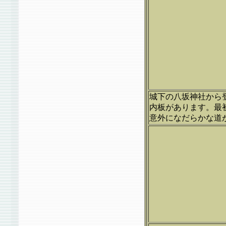
城下の八坂神社から
内板があります。最
意外になだらかな道