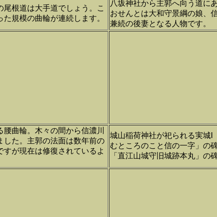
八坂神社から主郭へ向う道に
の尾根道は大手道でしょう。こ
おせんとは大和守景綱の娘、
った規模の曲輪が連続します。
兼続の後妻となる人物です。
る腰曲輪。木々の間から信濃川
城山稲荷神社が祀られる実城Ⅰ
ました。主郭の法面は数年前の
むところのこと信の一字」の
ですが現在は修復されているよ
「直江山城守旧城跡本丸」の