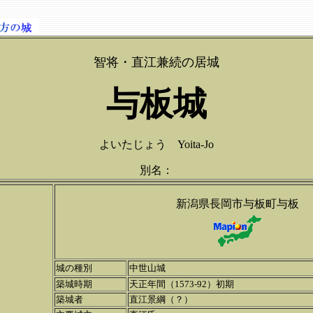
智将・直江兼続の居城
与板城
よいたじょう Yoita-Jo
別名：
新潟県長岡市与板町与板
城の種別
中世山城
築城時期
天正年間（1573-92）初期
築城者
直江景綱（？）