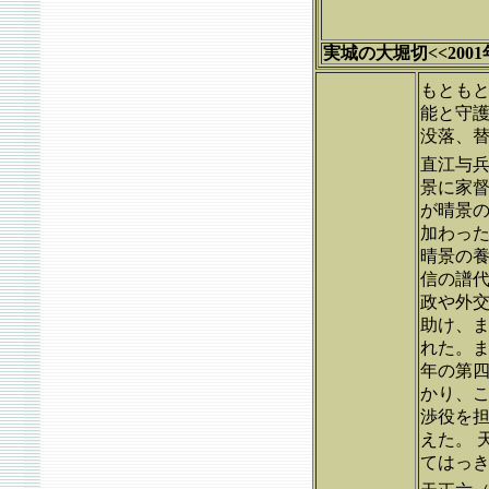
実城の大堀切<<2001年
もともと
能と守護
没落、
直江与兵
景に家
が晴景
加わった
晴景の養
信の譜代
政や外交
助け、ま
れた。
年の第
かり、こ
渉役を担
えた。 
てはっき