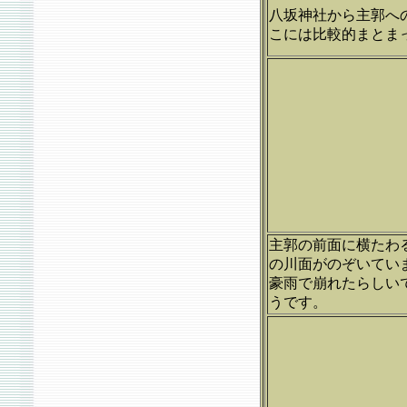
八坂神社から主郭へ
こには比較的まとま
主郭の前面に横たわ
の川面がのぞいてい
豪雨で崩れたらしい
うです。