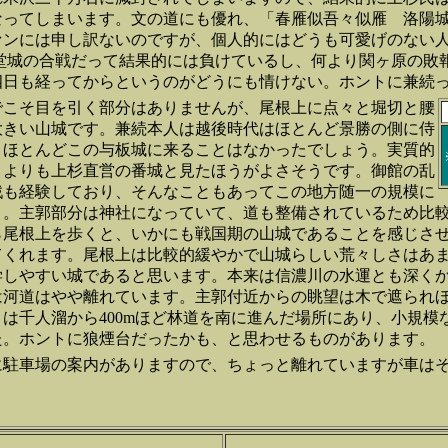
なってしまいます。文の道にも優れ、「春雁似吾々似雁 洛陽
ァンには申し訳ないのですが、個人的にはどうも可愛げのない
谷堂城の合戦だって結果的には負けているし、何より関ヶ原の敗
四日も経ってからというのがどうにも情けない。ホントに兼続
でこそ目を引く部分はありませんが、尾根上に点々と堀切と腰
大きい山城です。兼続本人は越後時代はほとんど景勝の側に侍
、ほとんどこの与板城に来ることはなかったでしょう。実質的
うよりも上杉直営の番城と見たほうがよさそうです。御館の乱
戦も経験しており、そんなこともあってこの地方随一の規模に
う。主郭部分は神社になっていて、道も整備されているため比
ら尾根上を歩くと、いかにも戦国期の山城であることを感じさ
てくれます。尾根上は比較的緩やかで山城らしい荒々しさはあ
学しやすい城であると思います。本来は信濃川の水運とも深く
は河道はやや離れています。主郭付近からの眺望は木で遮られ
は千人溜から400mほど林道を南に進んだ場所にあり、小規模
た。ホントに狼煙台だったかも、と思わせるものがあります。
に駐車場の案内がありますので、ちょっと離れていますが車は