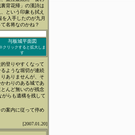
城裏背花帰」の漢詩は
人、という印象も拭え
報を入手したのが九月
って名将なのかね？
与板城平面図
※クリックすると拡大しま
す
較的登りやすくなって
せるような堀切が連続
まりありませんが、そ
かかわりのある城であ
ほとんど無いのが残念
ながらも遺構を残して
その案内に従って停め
[2007.01.20]