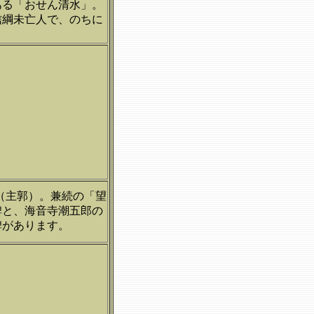
ある「おせん清水」。
信綱未亡人で、のちに
（主郭）。兼続の「望
碑と、海音寺潮五郎の
碑があります。