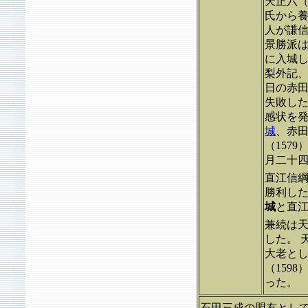
天正六（
氏から
人が謙
景勝派
に入城し
梨外記
日の赤
失敗し
感状を
城
、赤
（157
月二十
直江信
勝利し
城
と直
兼続は天
した。 
大老とし
（159
った。
石田三成の盟友とし