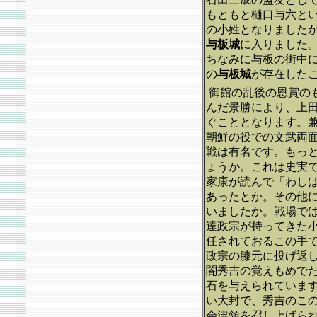
もともと樋口与六と
の小姓となりました
与板城
に入りました
ちなみに与板の街中
の
与板城
が存在した
御館の乱後の恩賞の
んだ景勝により、上
ぐこととなります。
朝鮮の役での文武両
戦は有名です。もっ
ょうか。これは史実
家康が読んで「わし
あったとか。その他
いましたか。戦場で
達政宗が持ってきた
任されておるこの手
政宗の膝元に投げ返
閤秀吉の覚えもめで
石を与えられていま
い大封で、秀吉のこ
会津領を召し上げら