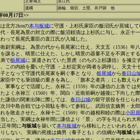
主要城主
直江氏
遺構
曲輪、堀切、土塁、井戸跡 他
08月17日>>
は北方2kmの
本与板城
に守護・上杉氏家臣の飯沼氏が居城して
代・長尾為景の対立の際に飯沼頼清は上杉氏に与し、永正十一（
替わって長尾氏重臣の直江氏が入城した。
衛尉実綱は、為景の代から長尾家に仕え、天文五（1536）年
督を譲ると、晴景に仕えた。しかし晴景の器量不足を不満とす
の弟で
栃尾城
に 派遣されていた景虎（のちの上杉謙信）を擁立
。この内紛を憂いた守護 ・上杉定実が両者を調停し、天文十七（
子となって守護代長尾家を嗣ぐ事と なり、
栃尾城
から
春日山
家臣中でも筆頭級の重きを為し、「旗本之者共 」にも数えら
、軍事などで活躍した。永禄二（1559）年の謙信の上洛で は
たよく永禄三（1560）年、関白・近衛前嗣が越後に下向した
また謙信の関東出陣に際しては、
春日山城
の留守居役を任じられ
四次川中島合戦では小荷駄を率いて参戦し、武田信玄嫡男・太
れを敗走させた。永禄十二（1569）年の越相和睦の際は
小田
当した。実綱は永禄年間に謙信より「景」 の字を与えられ大
天正年間に
与板城
を築いて
本与板城
から移転したといわれるが
りしない。 実綱の死後は嫡男（養子とも）の信綱が
与板城
を