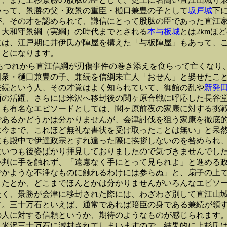
いって、景勝の父・政景の重臣・樋口兼豊の子として
坂戸城
下
が、その才を認められて、謙信にとって股肱の臣であった直江
。大和守景綱（実綱）の時代までとされる
本与板城
とは2kmほ
には、江戸期に井伊氏が陣屋を構えた「与板陣屋」もあって、
ことになります。
もつれから直江信綱が刃傷事件の巻き添えを食らって亡くなり
田衆・樋口兼豊の子、兼続を信綱未亡人「おせん」と娶せたこ
兼続という人、その才覚はよく知られていて、御館の乱や
新発
面の活躍、さらには米沢へ移封後の関ヶ原合戦に呼応した長谷
とも有名なエピソードとしては、関ヶ原前夜の家康に対する挑
であるかどうかは分かりませんが、会津討伐を狙う家康を徹底
は今まで、これほど無礼な書状を受け取ったことは無い」と呆
にも殿中で伊達政宗とすれ違った際に挨拶しないのを咎められ
はいつも後姿ばかり拝見しておりましたので気づきませんでし
小判に手を触れず、「遠慮なく手にとって見られよ」と進める
でかような不浄なものに触れるわけには参らぬ」と、扇子の上
したとか、どこまでほんとかは分かりませんがいろんなエピソ
たく、景勝が会津に移封された際には、わざわざ別して直江山
す。三十万石といえば、通常であれば陪臣の身である兼続が領
の人に対する信頼というか、期待のようなものが感じられます
れ米沢三十万石に減封されてしまいますので、結果的に上杉氏