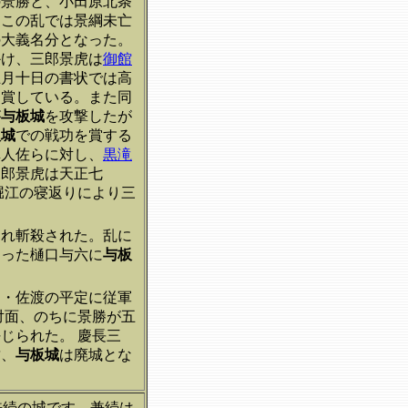
の景勝と、小田原北条
。この乱では景綱未亡
の大義名分となった。
かけ、三郎景虎は
御館
五月十日の書状では高
を賞している。また同
が
与板城
を攻撃したが
板城
での戦功を賞する
隼人佐らに対し、
黒滝
三郎景虎は天正七
堀江の寝返りにより三
まれ斬殺された。乱に
あった樋口与六に
与板
羽・佐渡の平定に従軍
対面、のちに景勝が五
じられた。 慶長三
封、
与板城
は廃城とな
兼続の城です。兼続は