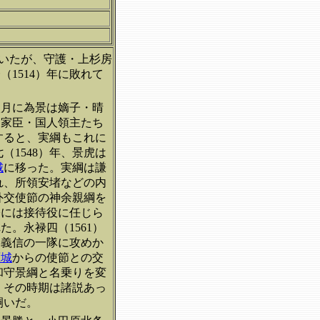
いたが、守護・上杉房
1514）年に敗れて
八月に為景は嫡子・晴
る家臣・国人領主たち
すると、実綱もこれに
1548）年、景虎は
城
に移った。実綱は謙
れ、所領安堵などの内
外交使節の神余親綱を
際には接待役に任じら
た。永禄四（1561）
郎義信の一隊に攻めか
原城
からの使節との交
和守景綱と名乗りを変
、その時期は諸説あっ
嗣いだ。