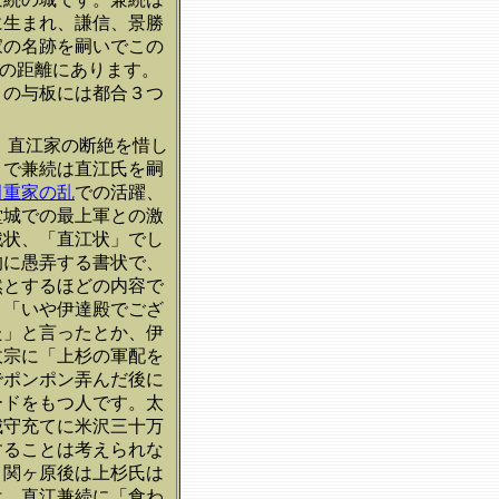
に生まれ、謙信、景勝
家の名跡を嗣いでこの
どの距離にあります。
この与板には都合３つ
、直江家の断絶を惜し
とで兼続は直江氏を嗣
田重家の乱
での活躍、
堂城での最上軍との激
戦状、「直江状」でし
的に愚弄する書状で、
然とするほどの内容で
、「いや伊達殿でござ
た」と言ったとか、伊
政宗に「上杉の軍配を
でポンポン弄んだ後に
ードをもつ人です。太
城守充てに米沢三十万
することは考えられな
。関ヶ原後は上杉氏は
は、直江兼続に「食わ