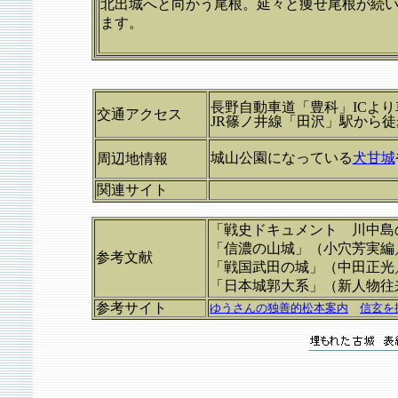
北出城へと向かう尾根。延々と痩せ尾根が続
ます。
長野自動車道「豊科」ICより
交通アクセス
JR篠ノ井線「田沢」駅から
城山公園になっている
犬甘城
周辺地情報
関連サイト
「戦史ドキュメント 川中島
「信濃の山城」（小穴芳実編
参考文献
「戦国武田の城」（中田正光
「日本城郭大系」（新人物往
参考サイト
ゆうさんの独善的松本案内
信玄を