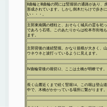
Ⅱ曲輪とⅢ曲輪の間には竪堀状の通路があり、
形成されています。しかし倒木だらけで歩き
い・・・。
主郭東南隅の標柱と、おそらく城兵の霊を祀
であろう石塔。このあたりからは松本市街地
ます。
主郭背後の連続竪堀。かなり規模が大きく、
ウネウネと波打っているように見えます。
Ⅳ曲輪背後の堀切12、ここは土橋が明瞭です。
長く山麓近くまで続く竪堀14。この堀は登山
中で、木橋がかかっている場所に繋がります