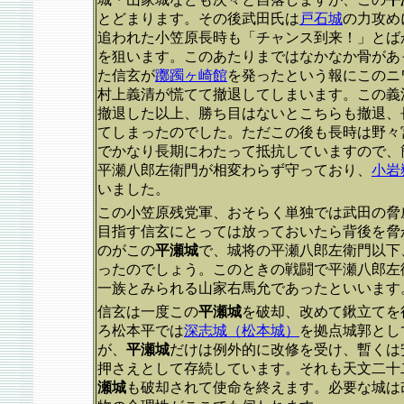
とどまります。その後武田氏は
戸石城
の力攻め
追われた小笠原長時も「チャンス到来！」とば
を狙います。このあたりまではなかなか骨があ
た信玄が
躑躅ヶ崎館
を発ったという報にこのニ
村上義清が慌てて撤退してしまいます。この義
撤退した以上、勝ち目はないとこちらも撤退、
てしまったのでした。ただこの後も長時は野々
でかなり長期にわたって抵抗していますので、
平瀬八郎左衛門が相変わらず守っており、
小岩
いました。
この小笠原残党軍、おそらく単独では武田の脅
目指す信玄にとっては放っておいたら背後を脅
のがこの
平瀬城
で、城将の平瀬八郎左衛門以下
ったのでしょう。このときの戦闘で平瀬八郎左
一族とみられる山家右馬允であったといいます
信玄は一度この
平瀬城
を破却、改めて鍬立てを
ろ松本平では
深志城（松本城）
を拠点城郭とし
が、
平瀬城
だけは例外的に改修を受け、暫くは
押さえとして存続しています。それも天文二十二
瀬城
も破却されて使命を終えます。必要な城は