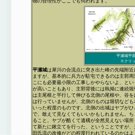
物の合理性がここでも伺われます。
平瀬城平
※クリ
平瀬城
は犀川の合流点に突き出た峰の先端附近
ますが、基本的に兵力が駐屯できるのは主郭周
こにも必要最小限の工事しかやらないよ、とい
が高いこともあり、主郭背後には執拗に連続堀
は主尾根と平行して伸びる北側の尾根や、谷を
は行っていませんが、北側のものは堀切なども
いった程度のものです。北側の出城はヤブがひ
で、敢えて見なくてもいいかもしれません。ち
ること。ヤブが酷くて遺構が全然見えない場所
て新たに鍬立てを行った、ということですが、
田氏流の改修がどの程度行われているのかはよ