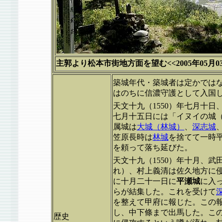
主郭より松本市街地方面を望む<<2005年05月03
築城年代・築城者は定かでは
はのちに信濃守護として入国
天文十九（1550）年七月十日
七月十五日には「イヌイの城
属城は
大城（林城）
、
深志城
笠原長時は
林城
を捨てて一時
を頼って落ち延びた。
天文十九（1550）年十月、武
れ）、村上義清は佐久地方に
に十月二十一日に
平瀬城
に入
らが結集した。これを受けて
を整えて甲府に報じた。この
し、中下條まで出馬した。こ
歴史