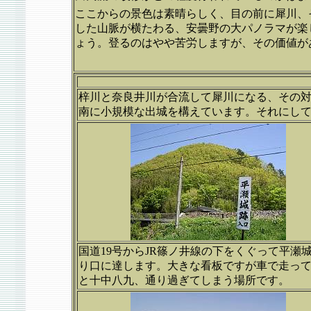
ここからの景色は素晴らしく、目の前に犀川、
した山脈が横たわる、安曇野の大パノラマが楽
ょう。登るのはやや苦労しますが、その価値が
梓川と奈良井川が合流して犀川になる、その
南に小規模な出城を構えています。それにし
国道19号からJR篠ノ井線の下をくぐって平瀬
り口に達します。大きな看板ですが車で走っ
と十中八九、通り過ぎてしまう場所です。