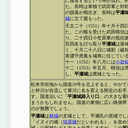
に侵攻するという噂が流れ、
た。長時は単独で武田軍と対
の脱落が相次ぎ、長時は
平瀬
城
に立て籠もった。
天文二十（1551）年十月十
た。この報を受けた武田晴信
り、二十四日小笠原軍の抵抗
百四名を討ち取り
平瀬城
は落
く、十月二十八日に城割（破
美濃守虎胤を城将に任じてい
十一（1552）年八月には
小岩
十二（1553）年五月、晴信
し、
平瀬城
は廃城となった。
松本市街地から国道19号を北上すると、やが
と梓川が合流して犀川に名を変える附近の右手
す。国道沿いに「
平瀬城
跡入り口
」の大きな看
まうかもしれません。国道の東側に広い路側帯
のが無難でしょう。
平瀬城
は
林城
の支城として、平瀬氏の居城でし
「イヌイの城（
埴原城
だといわれる）」を攻め
城・山家城なども次々と自落しますが、この
平