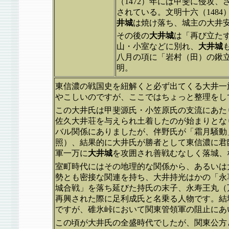
（1472）年には甲斐に侵攻、
されている。文明十六（148
井城
は焼け落ち、城主の大井
その後の
大井城
は「再び立た
山・小室などに別れ、
大井城
八月の項に「岩村（田）の鍬
明。
東信濃の戦国史を紐解くと必ず出てくる大井一
やこしいのですが、ここではちょっと整理をし
この大井氏は甲斐源氏・小笠原氏の支流にあた
佐久大井荘を与えられ土着したのが始まりとな
バル関係にありましたが、伴野氏が「霜月騒動
照）、結果的に大井氏が勝者として東信濃に君
軍一万に
大井城
を攻囲され善戦むなしく落城、
室町時代にはその地理的な関係から、あるいは
勢とも密接な関連を持ち、大井持光はかの「永
城合戦」を落ち延びた持氏の末子、永寿王丸（
再興された際に足利成氏と名乗る人物です。結
ですが、碓氷峠において関東管領軍の阻止にあ
この頃が大井氏の全盛時代でしたが、関東公方