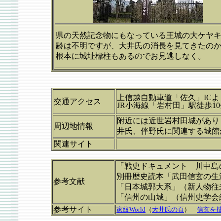
県の天然記念物にもなっている王城の大ケヤ
齢は不明ですが、大井氏の消長を見てきたの
根本に城址標柱もあるのでお見逃しなく。
上信越自動車道「佐久」ICよ
交通アクセス
JR小海線「岩村田」駅徒歩
附近には近世岩村田城があり
周辺地情報
井氏、伴野氏に関連する城館
関連サイト
「戦史ドキュメント 川中島
別冊歴史読本「武田信玄の生
参考文献
「日本城郭大系」（新人物往
「信州の山城」（信州史学会
参考サイト
家紋World
（
大井氏の頁
）
信玄を