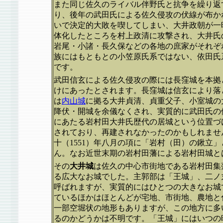
また同じ佐久のライバル伴野氏と抗争を繰り返
り、後年の武田氏による佐久侵攻の伏線が布か
いで決定的大敗を喫してしまい、大井政朝が一
体化したところを村上政清に攻撃され、大井氏
岩尾・小諸・長久保などの各地の庶家がそれぞ
族にはもともとの小笠原氏系ではない、依田氏
です。
武田信玄による佐久侵攻の際には長窪城を本拠
けにあったとされます。長窪城は信玄により落
は
内山城
に拠る大井貞清、貞重父子、小室城の
降伏・開城を余儀なくされ、実質的に武田氏の
にあたる岩村田大井氏歴代の居城という位置づ
されており、再建されなかったのかもしれませ
十（1551）年八月の項に「岩村（田）の鍬立
ん。なお近世末期の岩村田藩による岩村田城と
その
大井城
は佐久の中心市街地である岩村田集
る広大なお城でした。主郭部は「王城」、二ノ
呼ばれますが、実質的にはひとつの大きなお城
ているほかはほとんどが宅地、市街地、農地と
一部空堀状の地形もありますが、この地方に多
るのかどうかは不明です。「王城」にはいつの