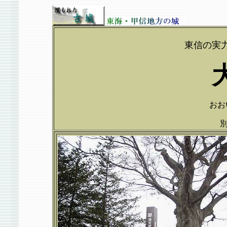
東信の実
おお