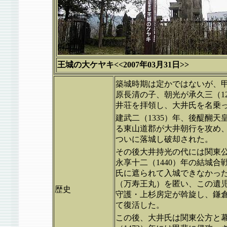
王城の大ケヤキ<<2007年03月31日>>
築城時期は定かではないが、
原長清の子、朝光が承久三（1
井荘を拝領し、大井氏を名乗
建武二（1335）年、後醍醐
る東山道郡が大井朝行を攻め
ついに落城し破却された。
その後大井持光の代には関東
永享十二（1440）年の結城合
氏に遮られて入城できなかっ
（万寿王丸）を匿い、この遺児
歴史
守護・上杉房定が斡旋し、鎌
て復活した。
この後、大井氏は関東公方と