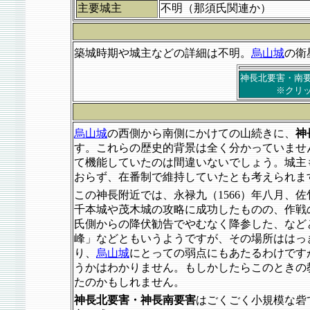
主要城主
不明（那須氏関連か）
築城時期や城主などの詳細は不明。
烏山城
の衛
神長北要害・南
※クリ
烏山城
の西側から南側にかけての山続きに、
神
す。これらの歴史的背景は全く分かっていませ
て機能していたのは間違いないでしょう。城主
おらず、在番制で維持していたとも考えられま
この神長附近では、永禄九（1566）年八月、
千本城や茂木城の攻略に成功したものの、作戦
氏側からの降伏勧告でやむなく降参した、など
峰」などともいうようですが、その場所ははっ
り、
烏山城
にとっての弱点にもあたるわけです
うかはわかりません。もしかしたらこのときの
たのかもしれません。
神長北要害・神長南要害
はごくごく小規模な砦