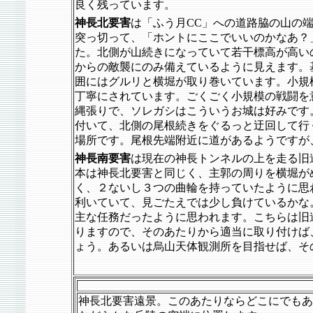
良く残っています。
神長北要害
は「ふう月CC」への道路脇の山の端
突っ切って、「ホントにここでいいのかなあ？
た。北側が山続きになっていて若干標高が高い
からの敵襲にのみ備えているように見えます。
囲にはグルリと横堀が取り巻いています。小規
丁寧にされています。ごくごく小規模の戦闘を
縄張りで、ソレガシはこういうお城は好みです
付いて、北側の尾根続きをぐるっと迂回して行
場所です。尾根先端附近に道があるようですが
神長南要害
は現在の神長トンネルの上を走る旧
本は神長北要害と同じく、主郭の周りを横堀が
く、２ないし３つの曲輪を持っていたように思
利いていて、見ごたえでは少し負けているかな
主な任務だったように思われます。こちらは旧
りますので、そのあたりから適当に取り付けば
ょう。あるいは烏山天体観測所を目指せば、そ
神長北要害遠景。このあたりならどこにでもあ