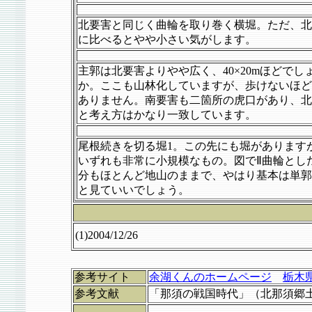
北要害と同じく曲輪を取り巻く横堀。ただ、北
に比べるとやや小さい気がします。
主郭は北要害よりやや広く、40×20mほどでし
か。ここも山林化していますが、歩けないほど
ありません。南要害も二箇所の虎口があり、北
と考え方はかなり一致しています。
尾根続きを切る堀1。この先にも堀があります
いずれも非常に小規模なもの。図でⅡ曲輪とし
分もほとんど地山のままで、やはり基本は単郭
と見ていいでしょう。
(1)2004/12/26
参考サイト
余湖くんのホームページ
栃木
参考文献
「那須の戦国時代」（北那須郷