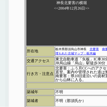
神長北要害の横堀
<<2004年12月26日>>
栃木県那須烏山市神長　
北要害
南
所在地
埋もれた古城マップ：栃木編
東北自動車道「矢板」IC車30
交通アクセス
JR烏山線「烏山」駅徒歩30
北要害：ふう月CCへのアク
直登。案内や管理された道は
行き方・注意点
南要害：県10旧道沿いの資
から山林に入る。
築城年
不明
築城者
不明（那須氏か）