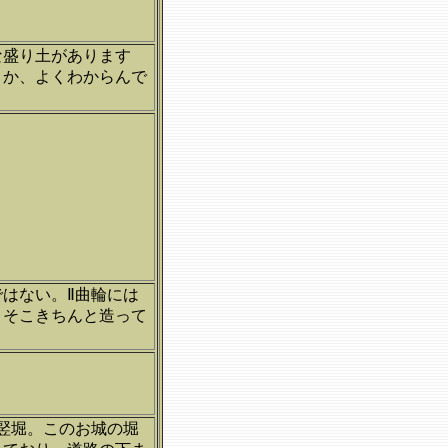
な盛り土があります
うか、よくわからんで
はない。Ⅱ曲輪には
こそこきちんと造って
竪堀。このお城の堀