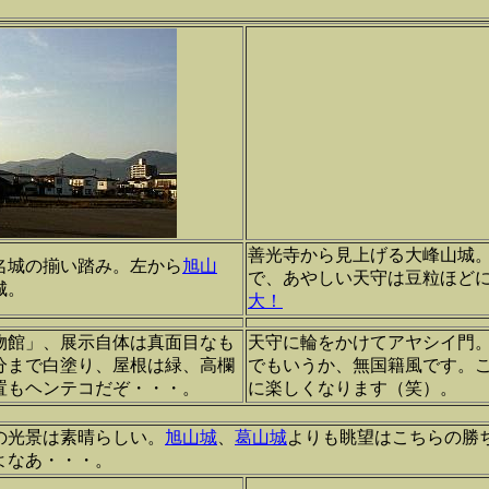
善光寺から見上げる大峰山城
名城の揃い踏み。左から
旭山
で、あやしい天守は豆粒ほど
城。
大！
物館」、展示自体は真面目なも
天守に輪をかけてアヤシイ門
分まで白塗り、屋根は緑、高欄
でもいうか、無国籍風です。
置もヘンテコだぞ・・・。
に楽しくなります（笑）。
の光景は素晴らしい。
旭山城
、
葛山城
よりも眺望はこちらの勝
よなあ・・・。