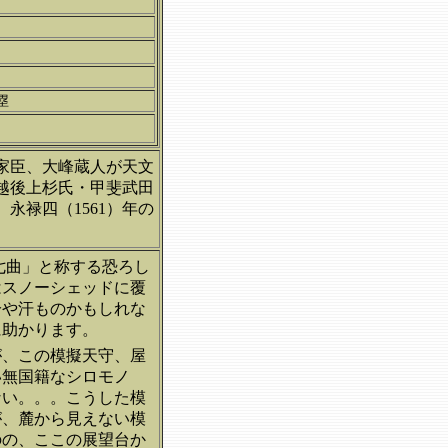
塁
家臣、大峰蔵人が天文
の越後上杉氏・甲斐武田
永禄四（1561）年の
七曲」と称する恐ろし
はスノーシェッドに覆
冷や汗ものかもしれな
に助かります。
が、この模擬天守、屋
い無国籍なシロモノ
ない。。。こうした模
が、麓から見えない模
のの、ここの展望台か