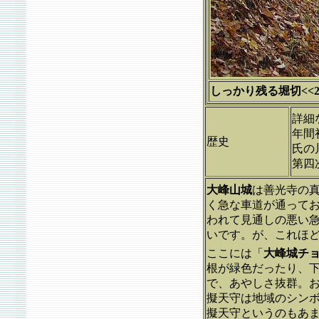
しっかり残る堀切<<20
詳細
年間
歴史
氏の
第四
大峰山城
は善光寺の真
く急な車道が通って
われて見通しの悪い
いです。が、これほ
ここには「
大峰城チ
根が緑色だったり、
で、あやしさ抜群。
擬天守は地域のシン
擬天守というのもあ