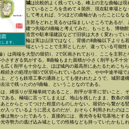
城
は比較的よく残っている。峰上の主な曲輪は現
っているところを含めて４箇所、現在駐車場とな
して考えれば、5つほどの曲輪があったことにな
主郭をどれと見るかは悩ましいところであるが、
建つ先端のⅠ曲輪と考えてみた。もっとも、博物
造営や駐車場建設などで旧状は大きく変わってい
面図
輪は実は山頂ではなく、背後のⅡ曲輪以下よりも
大します。
端ということで主郭としたが、違っている可能性
輪）は両端を大型の堀切1、2で区画されており、ここを主郭と
が小さすぎる気がする。Ⅲ曲輪もまた面積が小さく削平も不十分
積も広く削平も十分な上、ほぼ城内の最高所にあたるためこち
根続きの処理が堀5で区切られているのみで、やや中途半端で
い上、どうも鉄塔工事の通路としても使われたようで、城郭遺
去法で残ったのがⅠ曲輪、ということなのである。
事は、縄張りが至極単純であること、削平が非常に甘いこと、
どである。極端に言ってしまえば、地山を残したまま、数条の
はあとからとってつけた程度のものしかない。堀切から繋がる
修が入っているように思えるのだが、おそらく利用されたのは
改修は無かったであろう。直接的には、善光寺を駐屯基地とす
善光寺勢力の逃げ込み城としての性格なども持っていたかもし