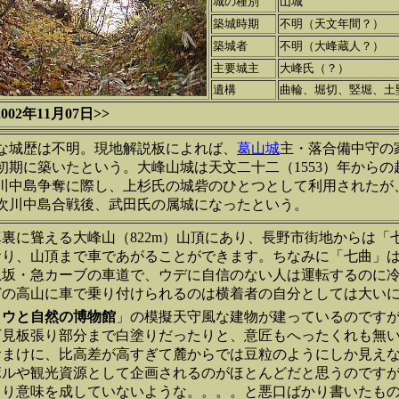
城の種別
山城
築城時期
不明（天文年間？）
築城者
不明（大峰蔵人？）
主要城主
大峰氏（？）
遺構
曲輪、堀切、竪堀、土
02年11月07日>>
な城歴は不明。現地解説板によれば、
葛山城
主・落合備中守の
初期に築いたという。大峰山城は天文二十二（1553）年から
川中島争奪に際し、上杉氏の城砦のひとつとして利用されたが、
次川中島合戦後、武田氏の属城になったという。
裏に聳える大峰山（822m）山頂にあり、長野市街地からは「
おり、山頂まで車であがることができます。ちなみに「七曲」
急坂・急カーブの車道で、ウデに自信のない人は運転するのに
どの高山に車で乗り付けられるのは横着者の自分としては大い
ョウと自然の博物館
」の模擬天守風な建物が建っているのです
下見板張り部分まで白塗りだったりと、意匠もへったくれも無
おまけに、比高差が高すぎて麓からでは豆粒のようにしか見え
ボルや観光資源として企画されるのがほとんどだと思うのです
まり意味を成していないような。。。。と悪口ばかり書いたも