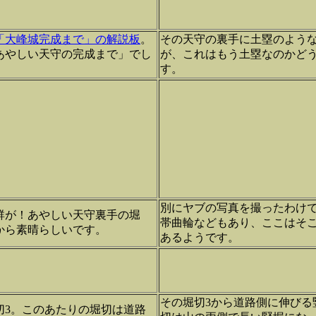
「大峰城完成まで」の解説板
。
その天守の裏手に土塁のよう
あやしい天守の完成まで」でし
が、これはもう土塁なのかど
す。
別にヤブの写真を撮ったわけで
群が！あやしい天守裏手の堀
帯曲輪などもあり、ここはそ
から素晴らしいです。
あるようです。
その堀切3から道路側に伸びる
切3。このあたりの堀切は道路