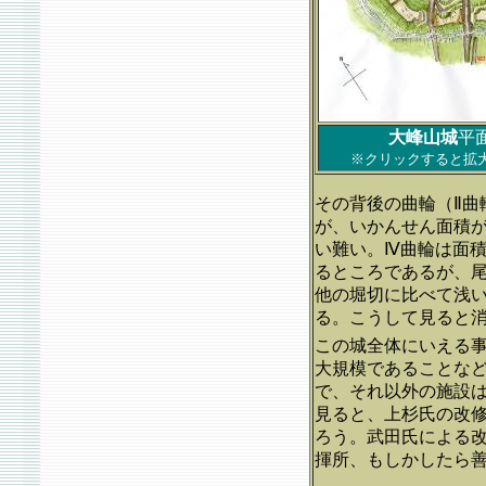
大峰山城
平
※クリックすると拡
その背後の曲輪（Ⅱ曲
が、いかんせん面積
い難い。Ⅳ曲輪は面
るところであるが、尾
他の堀切に比べて浅
る。こうして見ると消
この城全体にいえる
大規模であることな
で、それ以外の施設
見ると、上杉氏の改
ろう。武田氏による
揮所、もしかしたら