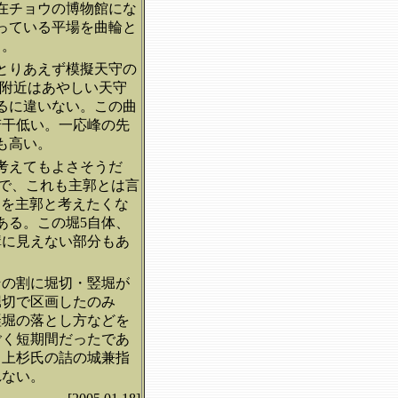
在チョウの博物館にな
っている平場を曲輪と
る。
とりあえず模擬天守の
館附近はあやしい天守
るに違いない。この曲
若干低い。一応峰の先
も高い。
考えてもよさそうだ
で、これも主郭とは言
らを主郭と考えたくな
ある。この堀5自体、
構に見えない部分もあ
その割に堀切・竪堀が
堀切で区画したのみ
竪堀の落とし方などを
ごく短期間だったであ
る上杉氏の詰の城兼指
れない。