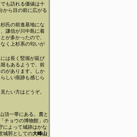
けでも訪れる価値は十
台から目の前に広がる
上杉氏の前進基地にな
し、謙信が川中島に着
ことが多かったので、
となく上杉系の匂いが
腹には長く竪堀が延び
竪堀もあるようで、前
ものがあります。しか
たらしい痕跡も感じら
、見たい方はどうぞ。
）山頂一帯にある。麓と
に「チョウの博物館」の
守によって城跡はかな
世城郭としての
大峰山