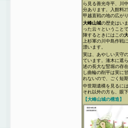
ら見る善光寺平、川
分あります。入館料2
甲越直戦の地の広が
大峰山城
の歴史はい
った云々ということ
陣するときにはこの
上杉軍の川中島作戦
漂います。
実は、あやしい天守
ています。潅木に遮
述の長大な竪堀の存
し曲輪の削平は実に
れないので、ごく短
中世期遺構を見るに
それ以外の方も、眼
【大峰山城の構造】