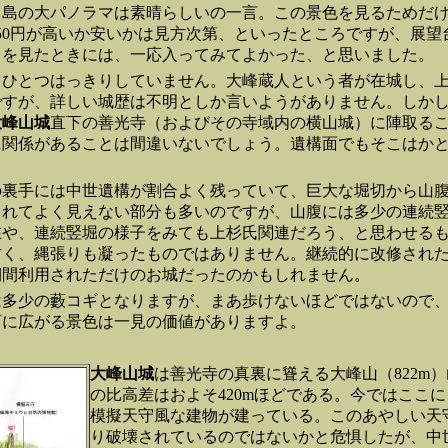
中島の大パノラマは素晴らしいの一言。この景色を見るためだ
50円が高いか安いかは見方次第、といったところですが、展望
りを見たときには、一応入ってみてよかった、と思いました。
まひとつはっきりしていません。大峰蔵人という者が在城し、
ですが、詳しい城歴は不明としか言いようがありません。しか
大峰山城
直下の善光寺（およびその寺域内の横山城）に陣取る
に関係があることは間違いないでしょう。遺構面でもそこはか
の裏手には中世遺構が割合よく残っていて、巨大な堀切から山
られてよく見えない部分も多いのですが、山腹には多少の連続
在や、連続竪堀の様子をみても上杉氏関連だろう、と思わせる
甘く、縄張りも凝ったものではありません。継続的に改修され
期間利用されただけのお城だったのかもしれません。
は多少の藪コギとなりますが、まあ歩けないほどではないので
下に広がる景色は一見の価値がありますよ。
大峰山城
は善光寺の真裏に聳える大峰山（822m
の比高差はおよそ420mほどである。今ではここ
模擬天守風な建物が建っている。このあやしい天
り破壊されているのではないかと危惧したが、中