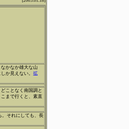
[2005.01.18]
。なかなか雄大な山
にしか見えない。
拡
。どことなく南国調と
ここまで行くと、素直
ち。それにしても、長