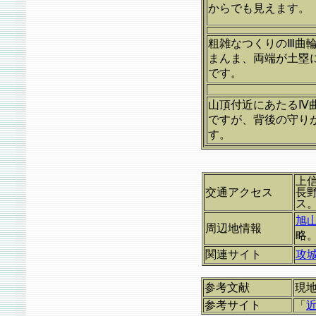
からでも見えます。
粗雑なつくりのⅢ曲
まんま、両端が土塁
です。
山頂付近にあたるⅣ
ですが、背後の守り
す。
上信
交通アクセス
長
旭
周辺地情報
略
関連サイト
攻
参考文献
現
参考サイト
「