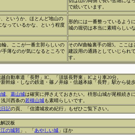
切は山の両側で長い竪堀にな
で続いています。
輪、というか、ほとんど地山の
形的には一番整っているように
になっているかな、という程度
城の堀切は本当に素晴らしい
曲輪。ここが一番主郭らしいの
そのⅣ曲輪裏手の堀5。ここは
が手薄なのが気になるところで
建設用の通路としていじられ
す。
越自動車道「長野」IC、「須坂長野東」ICより車20分。
野新幹線・しなの鉄道・篠ノ井線・信越本線「長野」駅から徒歩
ス。
山城
、
葛山城
は確実に押さえておきたい。
枡形山城が尾根続き
。浅川西条の
若槻山城
も素晴らしいです。
城日記
の頁、「信濃城攻め紀行」もぜひご覧下さい。
地解説板
近江の城郭
」、「
あやしい城
」ほか