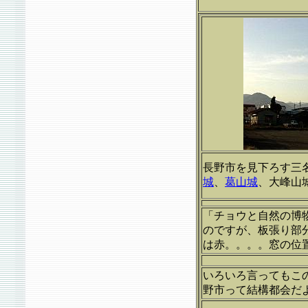
長野市を見下ろす三
城
、
葛山城
、大峰山
「チョウと自然の博
のですが、板張り部
は赤。。。。窓の位
いろいろ言ってもこ
野市って結構都会だ