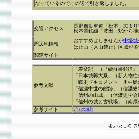
なっているのでこの辺で引き返しました。
長野自動車道「松本」ICより
交通アクセス
松本電鉄線「波田」駅から
おすすめはしませんが
中塔城
周辺地情報
は止山（入山禁止）区域が多
関連サイト
「寿斎記」（『續群書類従』
「日本城郭大系」（新人物往
「戦史ドキュメント 川中島
参考文献
「信濃中世の館跡」（信濃史
「信州の山城」（信濃史学会
「信州の城と古戦場」（南原
参考サイト
近江の城郭