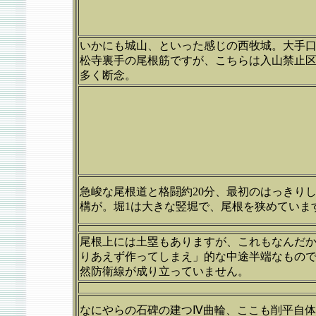
いかにも城山、といった感じの西牧城。大手
松寺裏手の尾根筋ですが、こちらは入山禁止
多く断念。
急峻な尾根道と格闘約20分、最初のはっきり
構が。堀1は大きな竪堀で、尾根を狭めていま
尾根上には土塁もありますが、これもなんだ
りあえず作ってしまえ」的な中途半端なもの
然防衛線が成り立っていません。
なにやらの石碑の建つⅣ曲輪、ここも削平自