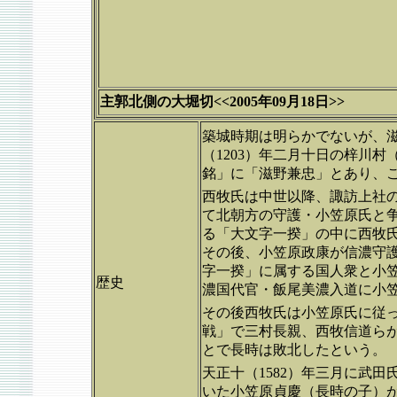
主郭北側の大堀切<<2005年09月18日>>
築城時期は明らかでないが、
（1203）年二月十日の梓川
銘」に「滋野兼忠」とあり、
西牧氏は中世以降、諏訪上社
て北朝方の守護・小笠原氏と争
る「大文字一揆」の中に西牧
その後、小笠原政康が信濃守
字一揆」に属する国人衆と小
歴史
濃国代官・飯尾美濃入道に小
その後西牧氏は小笠原氏に従っ
戦」で三村長親、西牧信道ら
とで長時は敗北したという。
天正十（1582）年三月に武
いた小笠原貞慶（長時の子）