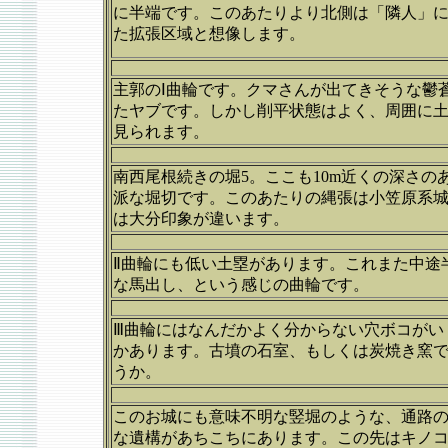
に半端です。このあたりより北側は「隣人」
た拡張区域と想像します。
主郭のⅠ曲輪です。クマさんが出てきそうな鬱
たヤブです。しかし削平状態はよく、周囲に
見られます。
南西尾根続きの堀5。ここも10m近くの深さの
派な堀切です。このあたりの縄張は小笠原系
は大分印象が違います。
Ⅱ曲輪にも低い土塁があります。これまた中途
な馬出し、という感じの曲輪です。
Ⅲ曲輪にはなんだかよく分からない穴ボコがい
かあります。古墳の石室、もしくは炭焼き窯
うか。
このお城にも意味不明な竪堀のような、通路
な遺構があちこちにあります。この先はキノ