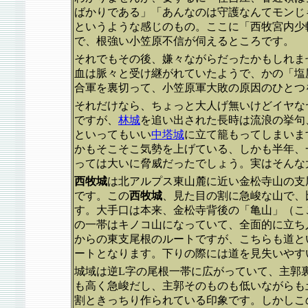
ばかりである」「あんなのは守護なんてモンじ
というような感じのもの。ここに「西牧宮内少
で、根強い小笠原不信が伺えるところです。
それでもその後、嫌々ながらだったかもしれま
血は脈々と受け継がれていたようで、かの「塩
合軍を裏切って、小笠原軍大敗の原因のひとつ
それだけなら、ちょっと大人げ無いけどイヤな
ですが、
林城
を追い出された長時は流浪の挙句
といってもいい
中塔城
に立て籠もってしまいま
かもそこそこ気勢を上げている、しかも半年、
っては大いに脅威だったでしょう。実はそんな
西牧城
は北アルプス東山麓に近い金松寺山の支尾
です。この
西牧城
、見た目の割に急峻な山で、
す。大手口は本来、金松寺背後の「亀山」（こ
の一帯はキノコ山になっていて、全面的に立ち
からの東支尾根のルートですが、こちらも道と
ートとなります。下りの際には道を見失いやす
城域は逆L字の尾根一帯に広がっていて、主郭
も高く急峻だし、主郭そのものも低いながらも
割ときっちり作られている印象です。しかしこ