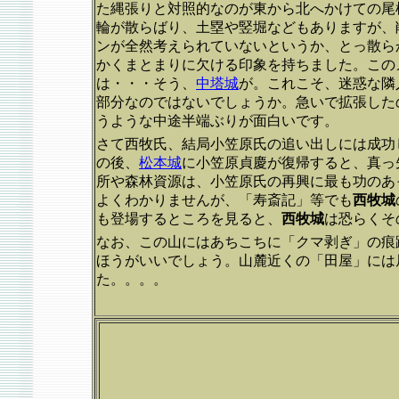
た縄張りと対照的なのが東から北へかけての尾
輪が散らばり、土塁や竪堀などもありますが、
ンが全然考えられていないというか、とっ散ら
かくまとまりに欠ける印象を持ちました。この
は・・・そう、
中塔城
が。これこそ、迷惑な隣
部分なのではないでしょうか。急いで拡張した
うような中途半端ぶりが面白いです。
さて西牧氏、結局小笠原氏の追い出しには成功
の後、
松本城
に小笠原貞慶が復帰すると、真っ
所や森林資源は、小笠原氏の再興に最も功のあ
よくわかりませんが、「寿斎記」等でも
西牧城
も登場するところを見ると、
西牧城
は恐らくそ
なお、この山にはあちこちに「クマ剥ぎ」の痕
ほうがいいでしょう。山麓近くの「田屋」には
た。。。。