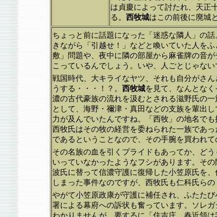
は貞慶によって討たれ、天正十
る。
西牧城
はこの前後に廃城
ちょっと前に話題になった「迷惑な隣人」の話
きながら「引越せ！」などと喚いていた人をふ
敷」問題や、夜中に隣の部屋から麻雀牌の音が
こっているんでしょう。いや、人ごとじゃない
戦国時代、大キライなヤツ、それも自分がさん
うする・・・！？。
西牧城
を見て、なんとなく
濃の古代豪族の流れを汲むとされる滋野氏の一
として、海野・禰津・真田などの支族を輩出し
力が及んでいたんですね。「西牧」の地名でも
西牧氏はその牧の経営を委ねられた一族であっ
であるということなので、その手腕を買われて
その名族の血を引くプライドもあってか、どう
いっていなかったようなフシがあります。その際
波氏に替って信濃守護に復帰した小笠原氏を、
しまった事件なのですが、西牧氏も仁科氏らの
やがて小笠原政康が守護に補任され、ふたたび
署による幕府への訴状も奮っています。ソレガ
わかりませんが、要するに「住吉庄、春近領は