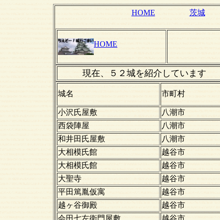
HOME
茨城
HOME
現在、５２城を紹介しています
城名
市町村
小沢氏屋敷
八潮市
西袋陣屋
八潮市
和井田氏屋敷
八潮市
大相模氏館
越谷市
大相模氏館
越谷市
大聖寺
越谷市
平田篤胤仮寓
越谷市
越ヶ谷御殿
越谷市
会田七左衛門屋敷
越谷市