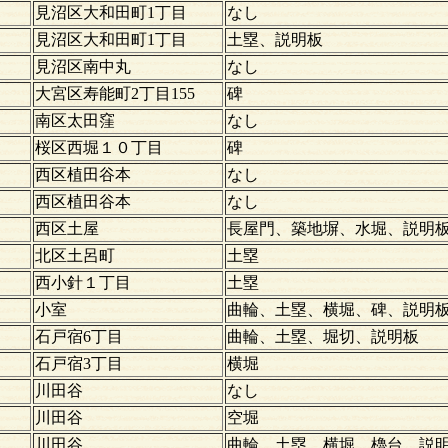
見沼区大和田町1丁目
なし
見沼区大和田町1丁目
土塁、説明板
見沼区南中丸
なし
大宮区寿能町2丁目155
碑
南区太田窪
なし
桜区西堀１０丁目
碑
西区植田谷本
なし
西区植田谷本
なし
西区土屋
長屋門、築地塀、水堀、説明
北区土呂町
土塁
西小針１丁目
土塁
小室
曲輪、土塁、横堀、碑、説明
石戸宿6丁目
曲輪、土塁、堀切、説明板
石戸宿3丁目
横堀
川田谷
なし
川田谷
空堀
川田谷
曲輪、土塁、横堀、櫓台、説