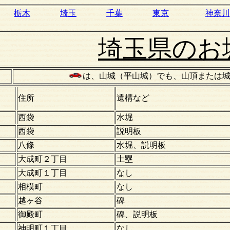
栃木
埼玉
千葉
東京
神奈川
埼玉県のお
は、山城（平山城）でも、山頂または
住所
遺構など
西袋
水堀
西袋
説明板
八條
水堀、説明板
大成町２丁目
土塁
大成町１丁目
なし
相模町
なし
越ヶ谷
碑
御殿町
碑、説明板
神明町１丁目
なし