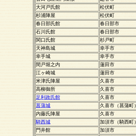
大河戸氏館
松伏町
杉浦陣屋
松伏町
春日部氏館
春日部市
石川氏館
春日部市
関口氏館
杉戸町
天神島城
幸手市
幸手城
幸手市
閏戸堀之内
蓮田市
江ヶ崎城
蓮田市
米津氏陣屋
久喜市
高柳御所
久喜市
足利政氏館
久喜市
菖蒲城
久喜市（菖蒲町
内藤氏陣屋
久喜市
騎西城
加須市（騎西町
門井館
加須市