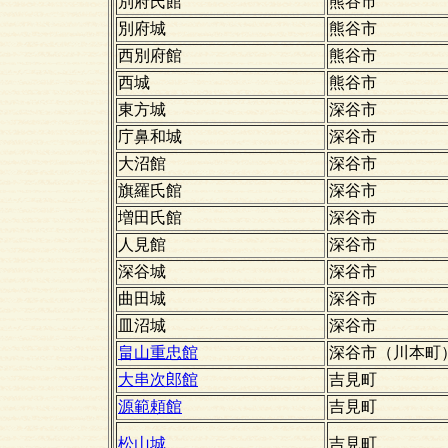
別府氏館
熊谷市
別府城
熊谷市
西別府館
熊谷市
西城
熊谷市
東方城
深谷市
庁鼻和城
深谷市
大沼館
深谷市
旗羅氏館
深谷市
増田氏館
深谷市
人見館
深谷市
深谷城
深谷市
曲田城
深谷市
皿沼城
深谷市
畠山重忠館
深谷市（川本町
大串次郎館
吉見町
源範頼館
吉見町
松山城
吉見町