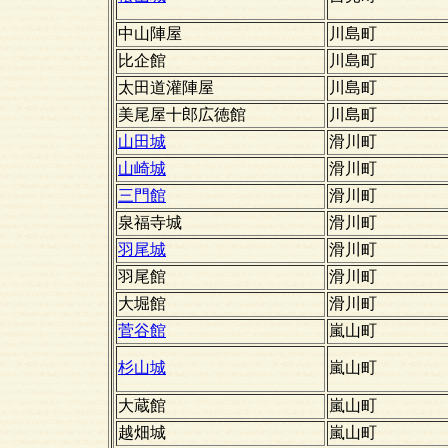
中山陣屋
川島町
比企館
川島町
太田道灌陣屋
川島町
美尾屋十郎広徳館
川島町
山田城
滑川町
山崎城
滑川町
三門館
滑川町
泉福寺城
滑川町
羽尾城
滑川町
羽尾館
滑川町
大堀館
滑川町
菅谷館
嵐山町
杉山城
嵐山町
大蔵館
嵐山町
越畑城
嵐山町