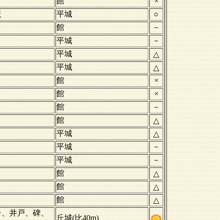
館
×
板
平城
○
館
－
平城
－
平城
△
平城
△
館
×
館
×
館
－
館
△
平城
△
平城
－
平城
－
館
△
館
△
館
△
台、井戸、碑、
丘城(比40m)