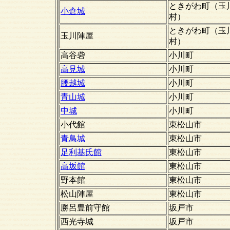
ときがわ町（玉
小倉城
村）
ときがわ町（玉
玉川陣屋
村）
高谷砦
小川町
高見城
小川町
腰越城
小川町
青山城
小川町
中城
小川町
小代館
東松山市
青鳥城
東松山市
足利基氏館
東松山市
高坂館
東松山市
野本館
東松山市
松山陣屋
東松山市
勝呂豊前守館
坂戸市
西光寺城
坂戸市