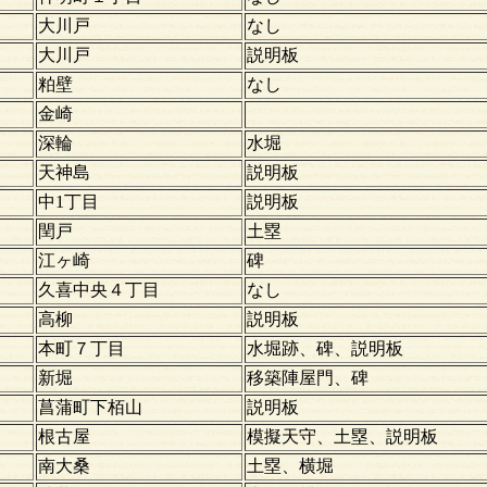
大川戸
なし
大川戸
説明板
粕壁
なし
金崎
深輪
水堀
天神島
説明板
中1丁目
説明板
閏戸
土塁
江ヶ崎
碑
久喜中央４丁目
なし
高柳
説明板
本町７丁目
水堀跡、碑、説明板
）
新堀
移築陣屋門、碑
菖蒲町下栢山
説明板
）
根古屋
模擬天守、土塁、説明板
南大桑
土塁、横堀