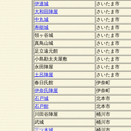
伊達城
さいたま市
大和田陣屋
さいたま市
中丸城
さいたま市
寿能城
さいたま市
領ヶ谷城
さいたま市
真鳥山城
さいたま市
足立遠元館
さいたま市
小島勘太夫屋敷
さいたま市
永田陣屋
さいたま市
土呂陣屋
さいたま市
春日氏館
伊奈町
伊奈氏陣屋
伊奈町
石戸城
北本市
石戸館
北本市
川田谷陣屋
桶川市
武城
桶川市
三ツ木城
桶川市