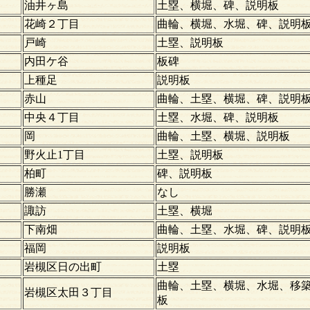
油井ヶ島
土塁、横堀、碑、説明板
花崎２丁目
曲輪、横堀、水堀、碑、説明
戸崎
土塁、説明板
内田ケ谷
板碑
上種足
説明板
赤山
曲輪、土塁、横堀、碑、説明
中央４丁目
土塁、水堀、碑、説明板
岡
曲輪、土塁、横堀、説明板
野火止1丁目
土塁、説明板
柏町
碑、説明板
勝瀬
なし
諏訪
土塁、横堀
下南畑
曲輪、土塁、水堀、碑、説明
福岡
説明板
岩槻区日の出町
土塁
曲輪、土塁、横堀、水堀、移
岩槻区太田３丁目
板