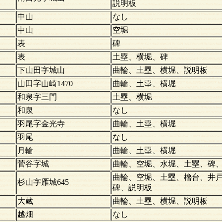
説明板
中山
なし
中山
空堀
表
碑
表
土塁、横堀、碑
下山田字城山
曲輪、土塁、横堀、説明板
山田字山崎1470
曲輪、土塁、横堀
和泉字三門
土塁、横堀
和泉
なし
羽尾字金光寺
曲輪、土塁、横堀
羽尾
なし
月輪
曲輪、土塁、横堀
菅谷字城
曲輪、空堀、水堀、土塁、碑
曲輪、空堀、土塁、櫓台、井
杉山字雁城645
碑、説明板
大蔵
曲輪、土塁、横堀、説明板
越畑
なし