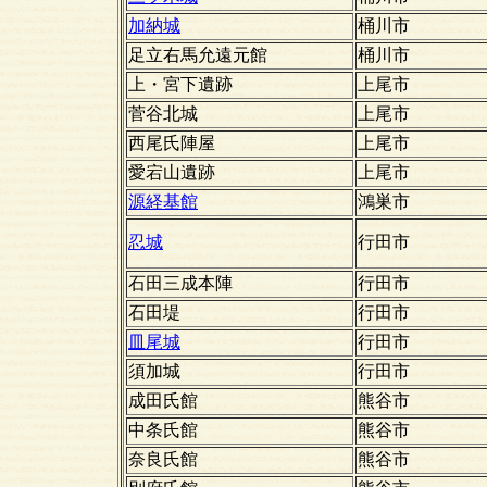
加納城
桶川市
足立右馬允遠元館
桶川市
上・宮下遺跡
上尾市
菅谷北城
上尾市
西尾氏陣屋
上尾市
愛宕山遺跡
上尾市
源経基館
鴻巣市
忍城
行田市
石田三成本陣
行田市
石田堤
行田市
皿尾城
行田市
須加城
行田市
成田氏館
熊谷市
中条氏館
熊谷市
奈良氏館
熊谷市