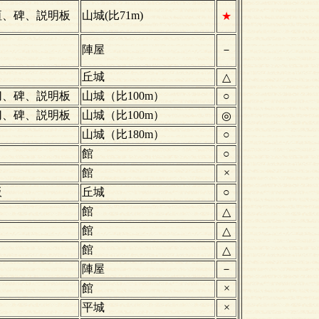
垣、碑、説明板
山城(比71m)
★
陣屋
－
丘城
△
切、碑、説明板
山城（比100m）
○
切、碑、説明板
山城（比100m）
◎
山城（比180m）
○
館
○
館
×
板
丘城
○
館
△
館
△
館
△
陣屋
－
館
×
平城
×