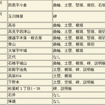
川
田黒字小倉
曲輪、土塁、竪堀、堀切、石
川
玉川陣屋
碑
高谷
曲輪、土塁、横堀
高見字四津山
曲輪、土塁、横堀、竪堀、堀
腰越字木落・根古屋
曲輪、土塁、横堀、竪堀、堀
青山
曲輪、土塁、横堀、堀切
大塚字中城
曲輪、土塁、横堀
正代
なし
石橋字城山
曲輪、土塁、横堀、碑、説明
岩殿字油免
土塁、横堀、碑、説明板
高坂834
土塁、横堀
下野本
土塁、空堀、碑、説明板
松葉町１丁目1－58
碑、説明板
石井
なし
塚越
なし