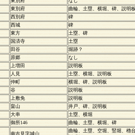
東別府
なし
東別府
曲輪、土塁、横堀、碑、説明
西別府
碑
西城
碑
東方
土塁、碑
国済寺
土塁
田谷
堀跡？
原郷
なし
上増田
説明板
人見
土塁、横堀、説明板
仲町
横堀、碑、説明板
谷
説明板
上敷免
説明板
）
畠山
井戸、碑、説明板
大串
土塁、横堀
御所146
曲輪、土塁、横堀、碑
曲輪、土塁、空堀、竪堀、櫓
南吉見字城山