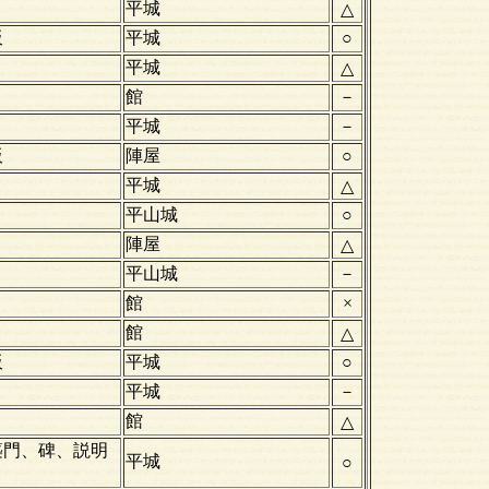
平城
△
板
平城
○
平城
△
館
－
平城
－
板
陣屋
○
平城
△
平山城
○
陣屋
△
平山城
－
館
×
館
△
板
平城
○
平城
－
館
△
築門、碑、説明
平城
○