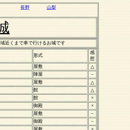
長野
山梨
城
城域近くまで車で行けるお城です
感
形式
想
屋敷
△
陣屋
－
屋敷
△
館
△
館
×
御殿
×
屋敷
－
御殿
－
屋敷
×