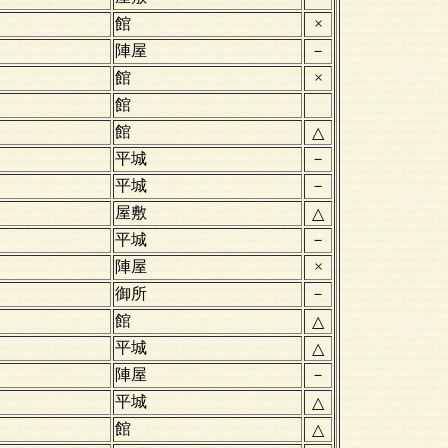
館
×
陣屋
－
館
×
館
館
△
平城
－
平城
－
屋敷
△
平城
－
陣屋
×
御所
－
館
△
平城
△
陣屋
－
平城
△
館
△