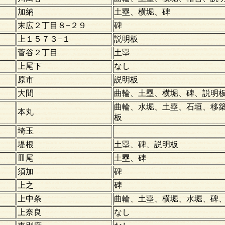
加納
土塁、横堀、碑
末広２丁目８−２９
碑
上１５７３−１
説明板
菅谷２丁目
土塁
上尾下
なし
原市
説明板
大間
曲輪、土塁、横堀、碑、説明
曲輪、水堀、土塁、石垣、移
本丸
板
埼玉
堤根
土塁、碑、説明板
皿尾
土塁、碑
須加
碑
上之
碑
上中条
曲輪、土塁、横堀、水堀、碑
上奈良
なし