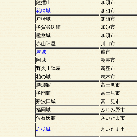
鐘撞山
加須市
花崎城
加須市
戸崎城
加須市
多賀谷氏館
加須市
種垂城
加須市
赤山陣屋
川口市
蕨城
蕨市
岡城
朝霞市
野火止陣屋
新座市
柏の城
志木市
勝瀬館
富士見市
多門館
富士見市
難波田城
富士見市
福岡城
ふじみ野市
佐枝氏館
さいたま市
岩槻城
さいたま市