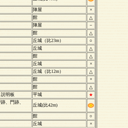
陣屋
×
館
△
陣屋
－
館
△
丘城（比23m）
○
丘城
△
館
△
丘城
×
丘城（比12m）
△
館
×
館
△
、説明板
平城
★
戸跡、門跡、
丘城(比42m)
館
○
丘城
×