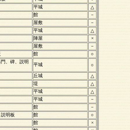
平城
△
館
－
屋敷
－
平城
△
陣屋
×
屋敷
－
板
館
○
築門、碑、説明
平城
○
丘城
△
堤
△
平城
△
平城
－
館
－
、説明板
館
○
館
×