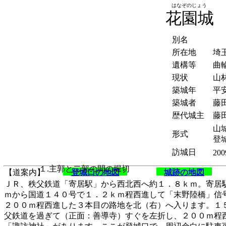
はなぞのじょう
花園城
別名
所在地
埼
遺構等
曲
現状
山
築城年
平
築城者
藤
歴代城主
藤
山
形式
登
訪城日
200
１.主郭と二郭の間の堀切
【道案内】
登城口の地図
城跡の地図
ＪＲ、秩父鉄道「寄居駅」から西北西へ約１．８ｋｍ。寄居
ｍから国道１４０号で１．２ｋｍ程西進して「末野陸橋」信
２００ｍ程西進した３本目の路地を北（右）へ入ります。１
父鉄道を過ぎて（正面：善導寺）すぐを左折し、２００ｍ程