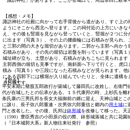
「諏訪神社」があります。ここが登城口で、周辺余白に駐車
【感想・メモ】
諏訪神社の社殿に向かって右手背後から道があり、すぐ上の
ようにそこから西北へ登ります。この祠付近の上方にいきな
え、その後も竪堀を見ながら登っていくと、竪堀が２つに分
に出ます（写真３）。その上の腰曲輪には石積みが見られ、
と三郭の間の大きな堀切があります。二郭から主郭へ向かう
石積みがあり、その先の堀切は岩盤を削っています（写真１
城址碑が立ち、土塁があり、石積みがあちこちに見られます
主郭西側の堀切も見事ですが、南斜面へ下りて行くと、虎口
積み（写真５）や三段になった石積みなどが見られます。他
にある四郭下には横堀が入り組んでいたりと、全体に遺構を
【歴史】
るお城です。
平安末期に猪股五郎政行が築城して藤田氏に改姓し、右衛門
代が在城したとの伝承がある。１５代康邦の時、上杉氏を離
条氏康の三男氏邦を長女大福御前の婿に迎え、天神山城とこ
に譲り、長子弥八郎重連・次男弥六郎重信と郷内の
用土城
に
門と改名した。その後、氏邦は
鉢形城
を改修して移った。天
（1590）豊臣秀吉の小田原の役の際、鉢形城落城と共に花園
（『日本城郭大系』新人物往来社発行 参照）
ＴＯＰページへ