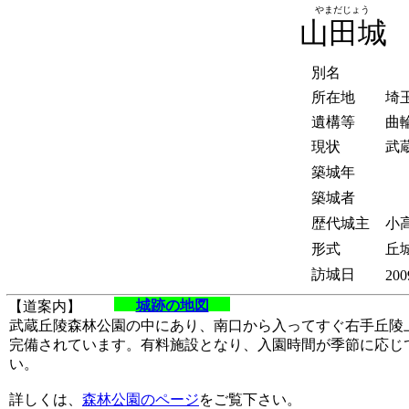
やまだじょう
山田城
別名
所在地
埼
遺構等
曲
現状
武
築城年
築城者
歴代城主
小
形式
丘
訪城日
200
城跡の地図
【道案内】
武蔵丘陵森林公園の中にあり、南口から入ってすぐ右手丘陵
完備されています。有料施設となり、入園時間が季節に応じ
い。
詳しくは、
森林公園のページ
をご覧下さい。