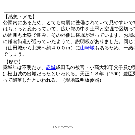
【感想・メモ】
公園内にあるため、とても綺麗に整備されていて見やすいで
はちょっと変わっていて、広い郭の中を土塁と空堀で区切っ
の周囲も土塁で囲み、その外側に横堀が巡っています。お城
に鎌倉街道が通っていたようで、説明板がありました。同じ
（山田城から北東へ約４００ｍ）に
山崎城
もあるため、一緒
でしょう。
【歴史】
築城年は不明だが、
忍城
成田氏の被官・小高大和守父子及び
は松山城の出城だったといわれる。天正１８年（1590）豊
って陥落したといわれる。（現地説明板参照）
ＴＯＰページへ