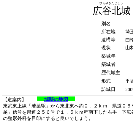
ひろやきたじょう
広谷北城
別名
所在地
埼
遺構等
曲
現状
山
築城年
築城者
歴代城主
形式
平
訪城日
200
城跡の地図
【道案内】
東武東上線「若葉駅」から東北東へ約２．２ｋｍ。県道２６
越」信号を県道２５６号で１．５ｋｍ程南下した右手「下広
の整形外科を目印にすると良いでしょう。