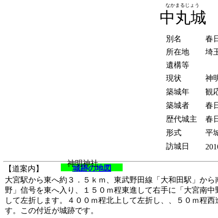
なかまるじょう
中丸城
別名
春
所在地
埼
遺構等
現状
神
築城年
観応
築城者
春
歴代城主
春
形式
平
訪城日
201
神明神社
城跡の地図
【道案内】
大宮駅から東へ約３．５ｋｍ、東武野田線「大和田駅」から
野」信号を東へ入り、１５０ｍ程東進して右手に「大宮南中
して左折します。４００ｍ程北上して左折し、、５０ｍ程西
す。この付近が城跡です。