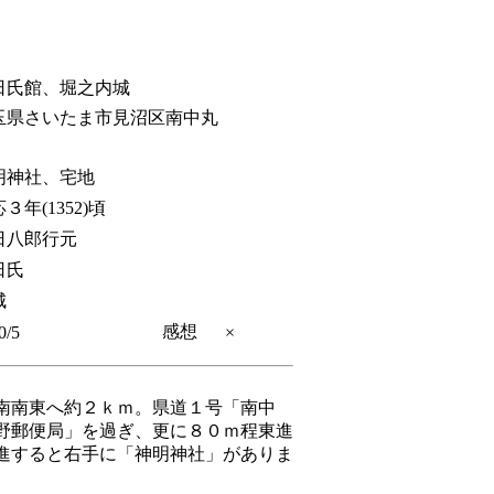
日氏館、堀之内城
玉県さいたま市見沼区南中丸
明神社、宅地
３年(1352)頃
日八郎行元
日氏
城
感想
0/5
×
南南東へ約２ｋｍ。県道１号「南中
野郵便局」を過ぎ、更に８０ｍ程東進
進すると右手に「神明神社」がありま