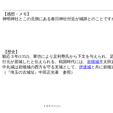
【感想・メモ】
神明神社とこの北側にある春日神社付近が城跡とのことです
【歴史】
観応３年(1352)、軍功により足利尊氏から下文を与えられ
行元が居城したと伝えられる。戦国時代には、
岩槻城
主太田
中丸城は岩槻城の西方を守る支城として、
伊達城
と共に岩槻
（『埼玉の古城址』中田正光著 参照）
ＴＯＰページへ