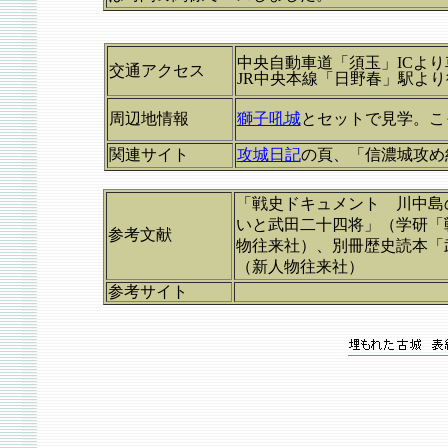
中央自動車道「須玉」ICより
交通アクセス
JR中央本線「日野春」駅よ
周辺地情報
獅子吼城
とセットで見学。こ
関連サイト
攻城日記
の頁、「信濃城攻め
「戦史ドキュメント 川中島
いと武田二十四将」（学研「戦
参考文献
物往来社）、別冊歴史読本「
（新人物往来社）
参考サイト