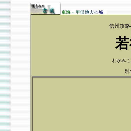
信州攻略
若
わかみこじ
別