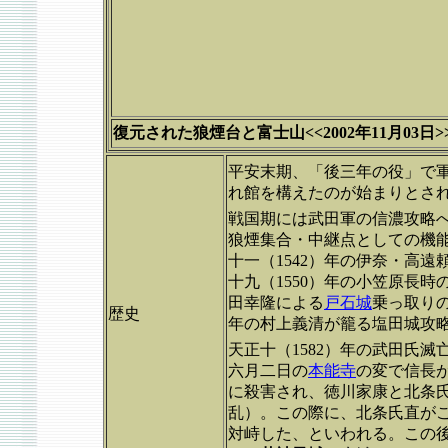
復元された狼煙台と富士山<<2002年11月03日>
平安末期、「後三年の役」で
れ館を構えたのが始まりとさ
戦国期には武田軍の信濃攻略
狼煙集合・中継点としての機
十一（1542）年の伊奈・高遠
十九（1550）年の小笠原長時
田幸隆による
戸石城
乗っ取りの
歴史
年の村上義清が籠る塩田城攻
天正十（1582）年の武田氏
六月二日の
本能寺
の変で信長
に殺害され、徳川家康と北条
乱）。この際に、北条氏直が
対峙した、といわれる。この