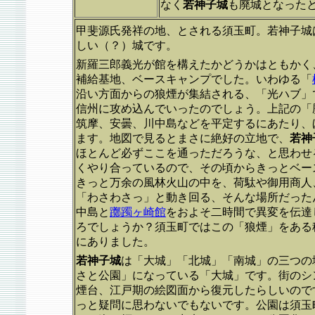
なく
若神子城
も廃城となった
甲斐源氏発祥の地、とされる須玉町。若神子城
しい（？）城です。
新羅三郎義光が館を構えたかどうかはともかく
補給基地、ベースキャンプでした。いわゆる「
沿い方面からの狼煙が集結される、「光ハブ」
信州に攻め込んでいったのでしょう。上記の「
筑摩、安曇、川中島などを平定するにあたり、
ます。地図で見るとまさに絶好の立地で、
若神
ほとんど必ずここを通っただろうな、と思わせ
くやり合っているので、その頃からきっとベー
きっと万余の風林火山の中を、荷駄や御用商人
「わさわさっ」と動き回る、そんな場所だった
中島と
躑躅ヶ崎館
をおよそ二時間で異変を伝達し
ろでしょうか？須玉町ではこの「狼煙」をある
にありました。
若神子城
は「大城」「北城」「南城」の三つの
さと公園」になっている「大城」です。街のシ
煙台、江戸期の絵図面から復元したらしいので
っと疑問に思わないでもないです。公園は須玉