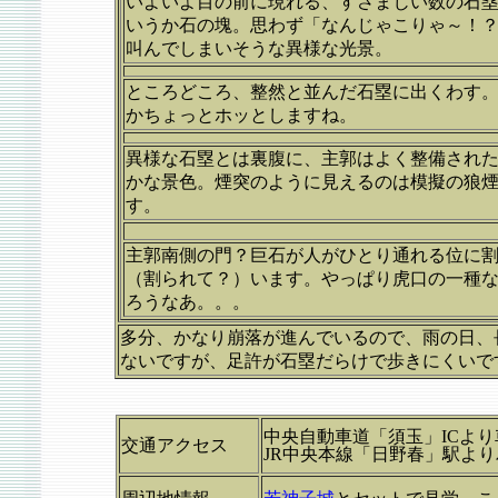
いよいよ目の前に現れる、すさまじい数の石
いうか石の塊。思わず「なんじゃこりゃ～！
叫んでしまいそうな異様な光景。
ところどころ、整然と並んだ石塁に出くわす
かちょっとホッとしますね。
異様な石塁とは裏腹に、主郭はよく整備され
かな景色。煙突のように見えるのは模擬の狼
す。
主郭南側の門？巨石が人がひとり通れる位に
（割られて？）います。やっぱり虎口の一種
ろうなあ。。。
多分、かなり崩落が進んでいるので、雨の日、
ないですが、足許が石塁だらけで歩きにくいで
中央自動車道「須玉」ICより
交通アクセス
JR中央本線「日野春」駅