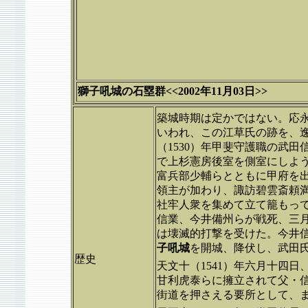
獅子吼城の石塁群<<2002年11月03日>>
築城時期は定かではない。応永年
いわれ、この江草氏の跡を、
（1530）年甲斐守護職の武
で上杉憲房後室を側室にしよう
富兵部少輔らとともに甲府を
領主が加わり、諏訪碧雲斎頼
社牢人衆を集めて立て籠もっ
信業、今井備州らが戦死、三
は壊滅的打撃を受けた。今井信
子吼城
を開城、降伏し、武田
歴史
天文十（1541）年六月十四
甘利虎泰らに擁立されて父・
街道を押さえる要所として、