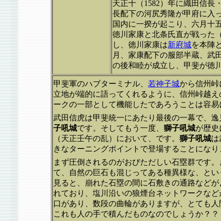
天正十（1582）年に織田信
長配下の河尻秀隆が甲府に入
国内に一揆が起こり、六月十
徳川家康と北条氏直が戦った
し、徳川家康は
新府城
を本陣
月、家康配下の服部半蔵、武
の後和睦が成立し、甲斐が徳
甲斐軍のハブターミナル、
若神子城
から信州峠
立地が端的に語ってくれるように、信州峠越え
ークの一部として機能したであろうことは容易
武田信虎は甲斐統一にあたり最後の一幕で、逸
子吼城
です。そしてもう一度、
獅子吼城
が歴史
（天正壬午の乱）において、です。
獅子吼城
は
きなターニングポイントで登場することになり
まず圧倒されるのがおびただしい石塁群です。
て、自然の巨石も混じってある種異様な、とい
見ると、崩れた石塁の間に石敷きの通路などが
れており、塩川沿いの狼煙台ネットワークなど
口があり、数段の曲輪がありますが、とても人
これも人の手で積んだものなのでしょうか？？