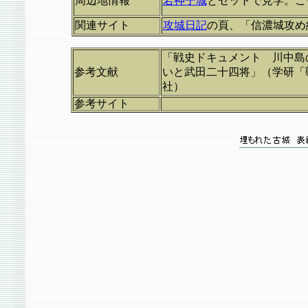
周辺地情報
若神子城
とセットで見学。こ
関連サイト
攻城日記
の頁、「信濃城攻め
「戦史ドキュメント 川中島
参考文献
いと武田二十四将」（学研「
社）
参考サイト