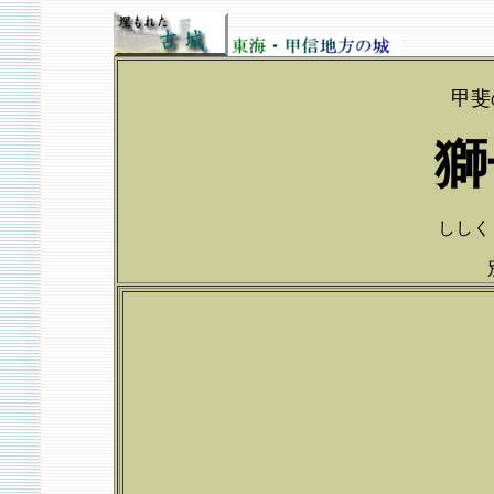
甲斐
獅
ししくじ