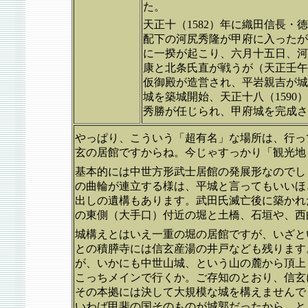
た。
天正十（1582）年に織田信長
配下の河尻秀隆が甲府に入ったが
に一揆が起こり、六月十五日、河
康と北条氏直が戦うが（天正壬午
仮御殿が造営され、平岩親吉が城
城を築城開始、天正十八（159
秀勝が任じられ、甲府城を完成
やっぱり、こういう「超有名」な場所は、行っ
玄の居館ですからね。今じゃすっかり「観光地
基本的には中世方形武士居館の発展形なのでし
の曲輪が連立する様は、平城と言ってもいいほ
出しの遺構もあります。武田氏滅亡後に築かれ
の東側（大手口）付近の堀と土橋、石垣や、西
城構えとはいえ一重の堀の居館ですが、いざとい
との積膵寺には信玄産湯の井戸なども残ります
が、いかにも中世山城、という山の麓から頂上
こっちメインで行くか。ご存知のとおり、信玄
その本拠には決して大規模な城を構えませんで
いわば甲斐の国そのものが城郭だったから、と