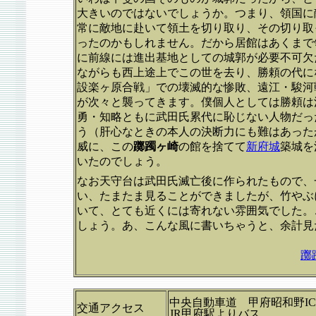
大きいのではないでしょうか。つまり、領国に
常に敵地に赴いて領土を切り取り、その切り取
ったのかもしれません。だから居館はあくまで
に前線には進出基地としての城郭が必要不可欠
ながらも西上途上でこの世を去り、勝頼の代に
設楽ヶ原合戦」での壊滅的な惨敗、遠江・駿河
が次々と襲ってきます。僕個人としては勝頼は
勇・知略ともに武田氏累代に恥じない人物だっ
う（肝心なときの本人の決断力にも難はあった
威に、この
躑躅ヶ崎
の館を捨てて
新府城
築城を
いたのでしょう。
なお天守台は武田氏滅亡後に作られたもので、
い、たまたま見ることができましたが、竹やぶ
いて、とても近くには寄れない雰囲気でした。
しょう。あ、こんな風に書いちゃうと、余計見
躑
中央自動車道 甲府昭和野IC
交通アクセス
JR甲府駅よりバス