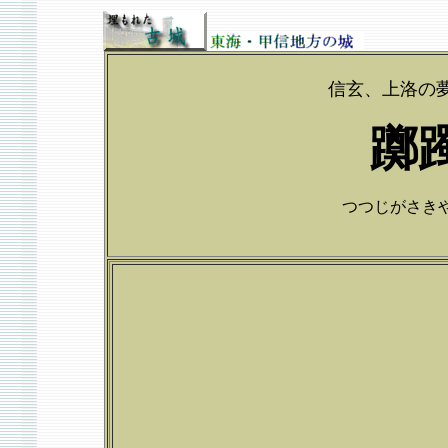
信玄、上洛の
躑
つつじがさきやかた T