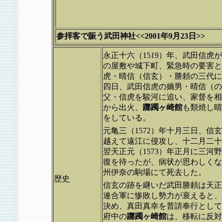
参拝客で賑う武田神社<<2001年9月23日>>
永正十六（1519）年、武田信
の屋敷や城下町、緊急時の要害と
虎・晴信（信玄）・勝頼の三代に
四日、武田信虎の嫡男・晴信（の
父・信虎を駿河に追い、家督を相
から出火、
躑躅ヶ崎館
も類焼し晴
をしている。
元亀三（1572）年十月三日、信
越えて遠江に侵攻し、十二月二十
翌天正元（1573）年正月に三
復を待ったが、病状が思わしくな
州伊奈の駒場にて死去した。
歴史
信玄の跡を継いだ武田勝頼は天正
連合軍に惨敗し勢力が衰えると、
決め、真田真幸を普請奉行として
府中の
躑躅ヶ崎館
は、移転に反対