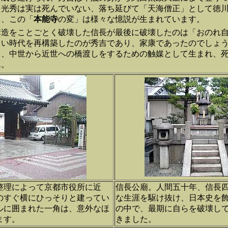
、光秀は実は死んでいない、落ち延びて「天海僧正」として徳
り、この「
本能寺
の変」は様々な憶説が生まれています。
構造をことごとく破壊した信長が最後に破壊したのは「おのれ
しい時代を再構築したのが秀吉であり、家康であったのでしょ
し、中世から近世への橋渡しをするための触媒として生まれ、
ん。
整理によって京都市役所に近
信長公廟。人間五十年、信長
のすぐ横にひっそりと建ってい
な生涯を駆け抜け、日本史を
ルに囲まれた一角は、意外なほ
の中で、最期に自らを破壊し
ます。
きました。