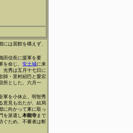
京都には居館を構えず、
織田信長に援軍を要
軍を命じ、
安土城
に来
。光秀は五月十七日に
歌師・里村紹巴と愛宕
宿所とした。六月一
全軍を小休止、明智秀
る意見も出たが、結局
都に向かって東に取っ
門を派遣し
本能寺
まで
防ぐため、不審者は斬