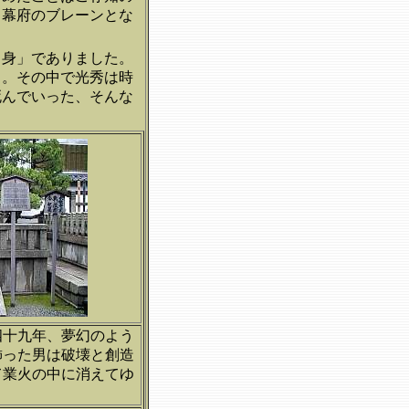
川幕府のブレーンとな
自身」でありました。
う。その中で光秀は時
死んでいった、そんな
四十九年、夢幻のよう
飾った男は破壊と創造
て業火の中に消えてゆ