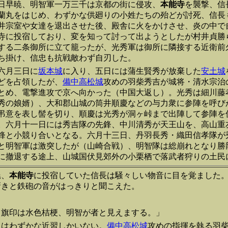
日早暁、明智軍一万三千は京都の街に侵攻、
本能寺
を襲撃、信
蘭丸をはじめ、わずかな供廻りの小姓たちの殆どが討死、信長
井宗室や女達を退出させた後、殿舎に火をかけさせ、炎の中で
寺に投宿しており、変を知って討って出ようとしたが村井貞勝
する二条御所に立て籠ったが、光秀軍は御所に隣接する近衛前
ち掛け、信忠も抗戦敵わず自刃した。
六月三日に
坂本城
に入り、五日には蒲生賢秀が放棄した
安土城
どを占領したが、
備中高松城
攻めの羽柴秀吉が城将・清水宗治
とめ、電撃進攻で京へ向かった（中国大返し）。光秀は細川藤
秀の娘婿）、大和郡山城の筒井順慶などの与力衆に参陣を呼び
弔意を表し髻を切り、順慶は光秀が洞ヶ峠まで出陣して参陣を
。六月十一日には秀吉隊の先鋒、中川清秀が天王山を、高山重
鋒と小競り合いとなる。六月十三日、丹羽長秀・織田信孝隊が
と明智軍は激突したが（山崎合戦）、明智隊は総崩れとなり勝
に撤退する途上、山城国伏見郊外の小栗栖で落武者狩りの土民
暁、
本能寺
に投宿していた信長は騒々しい物音に目を覚ました
嘶きと鉄砲の音がはっきりと聞こえた。
。旗印は水色桔梗、明智が者と見えまする。」
にはわずかな近習しかいない。
備中高松城
攻めの指揮を執る羽