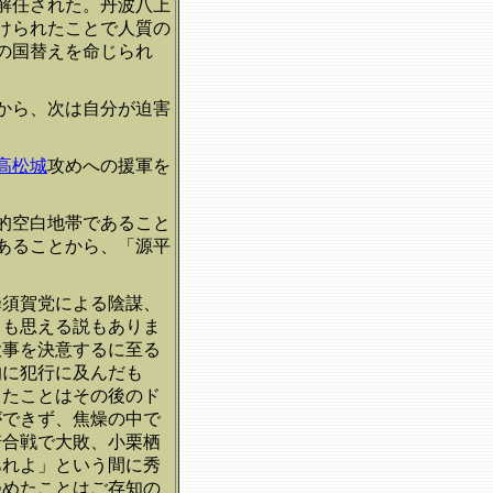
解任された。丹波八上
けられたことで人質の
の国替えを命じられ
から、次は自分が迫害
高松城
攻めへの援軍を
的空白地帯であること
あることから、「源平
蜂須賀党による陰謀、
とも思える説もありま
大事を決意するに至る
的に犯行に及んだも
ったことはその後のド
ができず、焦燥の中で
崎合戦で大敗、小栗栖
あれよ」という間に秀
つめたことはご存知の