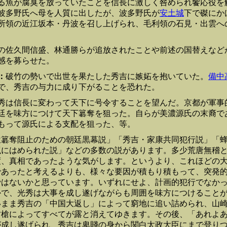
る魚が腐臭を放っていたことを信長に激しく咎められ饗応役を
波多野氏へ母を人質に出したが、波多野氏が
安土城
下で磔にか
所領の近江坂本・丹波を召し上げられ、毛利領の石見・出雲へ
の佐久間信盛、林通勝らが追放されたことや前述の国替えなど
感を募らせた。
：
破竹の勢いで出世を果たした秀吉に嫉妬を抱いていた。
備中
で、秀吉の与力に成り下がることを恐れた。
秀は信長に変わって天下に号令することを望んだ。京都が軍事
廷を味方につけて天下簒奪を狙った。自らが美濃源氏の末裔で
もって源氏による支配を狙った、等。
位簒奪阻止のための朝廷黒幕説」「秀吉・家康共同犯行説」「
罠にはめられた説」などの多数の説があります。多少荒唐無稽
度、真相であったような気がします。というより、これほどの
であったと考えるよりも、様々な要因が積もり積もって、突発
ではないかと思っています。いずれにせよ、計画的犯行でなか
かで、光秀は大事を成し遂げながらも周囲を味方につけること
いまま秀吉の「中国大返し」によって窮地に追い詰められ、山
竹槍によってすべてが露と消えてゆきます。その後、「あれよ
が成し遂げられ、秀吉は卑賤の身から関白太政大臣にまで登り