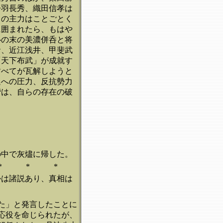
丹羽長秀、織田信孝は
田の主力はことごとく
に囲まれたら、もはや
心の末の美濃併呑と将
倉、近江浅井、甲斐武
「天下布武」が成就す
すべてが瓦解しようと
廷への圧力、反抗勢力
階は、自らの存在の破
の中で灰燼に帰した。
* * *
かは諸説あり、真相は
た」と発言したことに
応役を命じられたが、