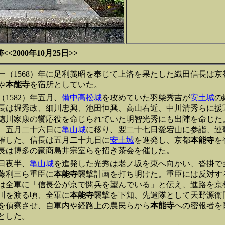
2000年10月25日>>
一（1568）年に足利義昭を奉じて上洛を果たした織田信長は
や
本能寺
を宿所としていた。
（1582）年五月、
備中高松城
を攻めていた羽柴秀吉が
安土城
の
長は堀秀政、細川忠興、池田恒興、高山右近、中川清秀らに援
徳川家康の饗応役を命じられていた明智光秀にも出陣を命じた
、五月二十六日に
亀山城
に移り、翌二十七日愛宕山に参詣、連
催した。信長は五月二十九日に
安土城
を進発し、京都
本能寺
を
長は博多の豪商島井宗室らを招き茶会を催した。
日夜半、
亀山城
を進発した光秀は老ノ坂を東へ向かい、沓掛で
藤利三ら重臣に
本能寺
襲撃計画を打ち明けた。重臣には反対す
は全軍に「信長公が京で閲兵を望んでいる」と伝え、進路を京
川を渡る頃、全軍に
本能寺
襲撃を下知、先遣隊として天野源衛
を偵察させ、自軍内や経路上の農民らから
本能寺
への密報者を
とした。