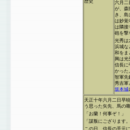
歴史
六月二
が、森
き、島
は妙覚
は隣接
砲を撃
光秀は
浜城な
和をま
興は光
信長に
かった
智軍先
秀吉軍
坂本城
天正十年六月二日早
う思った矢先、馬の
「お蘭！何事ぞ！」
「謀叛にござります
この日、信長の手元