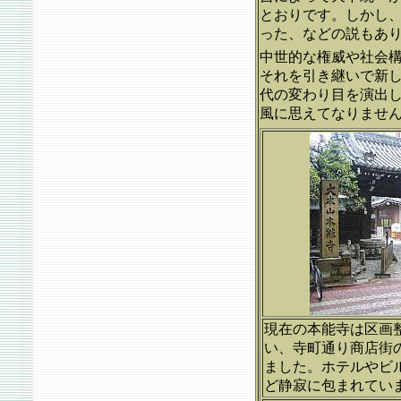
とおりです。しかし
った、などの説もあ
中世的な権威や社会
それを引き継いで新
代の変わり目を演出
風に思えてなりませ
現在の本能寺は区画
い、寺町通り商店街
ました。ホテルやビ
ど静寂に包まれてい