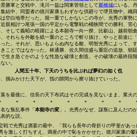
杉景勝軍と交戦中、滝川一益は関東管領として
厩橋城
にいる。
に集結中、同盟者の徳川家康もわずかな供廻りで堺見物中。織
都は空白地帯だった。堀一重でしかないこの寺が、光秀の軍勢
。近親相討つ尾張一国の平定から電撃戦の桶狭間での勝利、苦
洛、そして義昭の暗躍による本願寺一向一揆、比叡山、越前朝
い、それらを外敵を紙一重のところで斬り抜け、やっと前途に
あった。それが、思いもよらぬ内なる敵、明智光秀によって、
なきことではなかった。林通勝、佐久間信盛ら重臣の追放、朝
るで生き急ぐかのような性急な破壊と創造。その破壊の最終段
れない。
人間五十年、下天のうちを比ぶれば夢幻の如く也
年、掴みかけた天下が、指の隙間から擦り抜けていった。
言葉を最後に、信長の天下布武はその完成を見ないまま、業火
* * * * * * * * 
有名な叛乱事件「
本能寺の変
」。光秀がなぜ、謀叛に及んだの
代表的な説、
定戦で光秀は酒宴の最中、「我らも長年の骨折りの甲斐があっ
秀を激しく打ちすえ、満座の中で恥をかかせた。徳川家康の饗