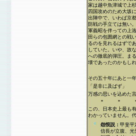
家は越中魚津城で上
四国攻めのため大坂
出陣中で、いわば京
防戦の手立ては無い
軍義昭を伴っての上
田らの包囲網との戦
るのを見れるはずで
していた。いや、故
への徹底的弾圧。ま
壊であったのかもし
その五十年にあと一
「是非に及ばず」
万感の思いを込めた
* * 
この、日本史上最も
わかっていません。
怨恨説：
甲斐平
信長が立腹、光