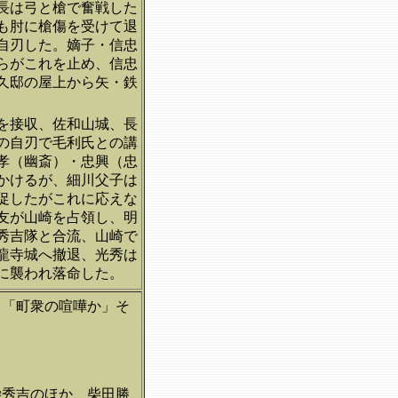
長は弓と槍で奮戦した
も肘に槍傷を受けて退
自刃した。嫡子・信忠
らがこれを止め、信忠
久邸の屋上から矢・鉄
を接収、佐和山城、長
の自刃で毛利氏との講
孝（幽斎）・忠興（忠
かけるが、細川父子は
促したがこれに応えな
友が山崎を占領し、明
秀吉隊と合流、山崎で
龍寺城へ撤退、光秀は
に襲われ落命した。
。「町衆の喧嘩か」そ
柴秀吉のほか、柴田勝