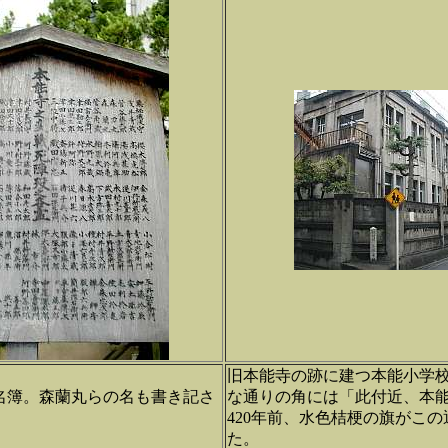
旧本能寺の跡に建つ本能小学
名簿。森蘭丸らの名も書き記さ
な通りの角には「此付近、本
420年前、水色桔梗の旗がこ
た。