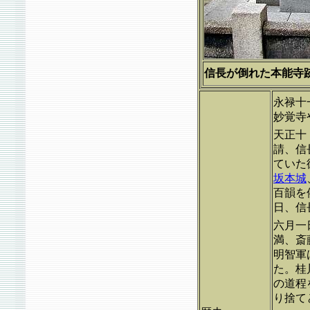
信長が倒れた本能寺跡<<
永禄十
妙覚寺
天正十
請、信
ていた
坂本城
百韻を
日、信
六月一
満、斎
明智軍
た。桂
の道程
り捨て