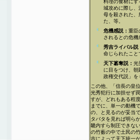
料理の食材にす
城攻めに際し、
母を殺された、
た、等。
危機感説：
重臣
されるとの危機
秀吉ライバル説
命じられたこと
天下簒奪説：
光
に目をつけ、朝
政権交代説」を
この他、「信長の皇
光秀犯行に加担せず
すが、どれもある程
までに、単一の動機
の、と見るのが妥当
タバタを見れば明ら
畿内すら制圧できな
の竹薮の中で土民の
吉によって天下統一