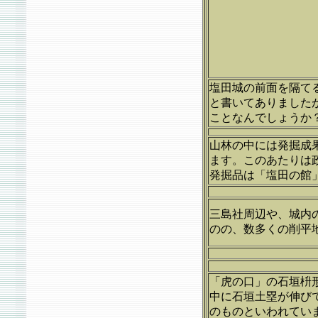
塩田城の前面を隔て
と書いてありました
ことなんでしょうか
山林の中には発掘成
ます。このあたりは
発掘品は「塩田の館
三島社周辺や、城内
のの、数多くの削平
「虎の口」の石垣枡
中に石垣土塁が伸び
のものといわれてい