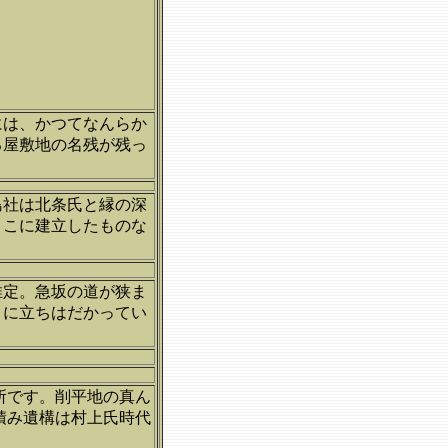
には、かつてなんらか
る屋敷地の名残が残っ
島社は北条氏と縁の深
ここに建立したものな
推定。急坂の道が狭ま
うに立ちはだかってい
所です。削平地の真ん
積み遺構は村上氏時代