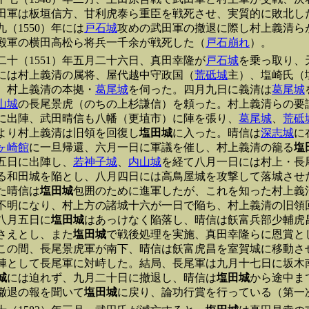
田軍は板垣信方、甘利虎泰ら重臣を戦死させ、実質的に敗北し
九（1550）年には
戸石城
攻めの武田軍の撤退に際し村上義清ら
殿軍の横田高松ら将兵一千余が戦死した（
戸石崩れ
）。
二十（1551）年五月二十六日、真田幸隆が
戸石城
を乗っ取り、天
には村上義清の属将、屋代越中守政国（
荒砥城
主）、塩崎氏（
、村上義清の本拠・
葛尾城
を伺った。四月九日に義清は
葛尾城
山城
の長尾景虎（のちの上杉謙信）を頼った。村上義清らの要
に出陣、武田晴信も八幡（更埴市）に陣を張り、
葛尾城
、
荒砥
より村上義清は旧領を回復し
塩田城
に入った。晴信は
深志城
に
ヶ崎館
に一旦帰還、六月一日に軍議を催し、村上義清の籠る
塩
五日に出陣し、
若神子城
、
内山城
を経て八月一日には村上・長
る和田城を陥とし、八月四日には高鳥屋城を攻撃して落城させ
た晴信は
塩田城
包囲のために進軍したが、これを知った村上義
不明になり、村上方の諸城十六が一日で陥ち、村上義清の旧領
八月五日に
塩田城
はあっけなく陥落し、晴信は飫富兵部少輔虎
さえとし、また
塩田城
で戦後処理を実施、真田幸隆らに恩賞と
この間、長尾景虎軍が南下、晴信は飫富虎昌を室賀城に移動さ
陣として長尾軍に対峙した。結局、長尾軍は九月十七日に坂木
城
には迫れず、九月二十日に撤退し、晴信は
塩田城
から途中ま
撤退の報を聞いて
塩田城
に戻り、論功行賞を行っている（第一