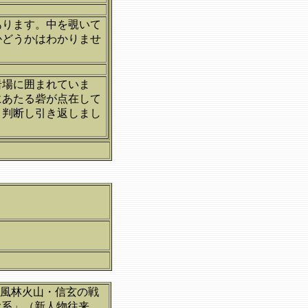
あります。中を覗いて
かどうかはわかりませ
岩場に囲まれていま
にあたる砦が点在して
と判断し引き返しまし
「風林火山・信玄の戦
大系」（新人物往来