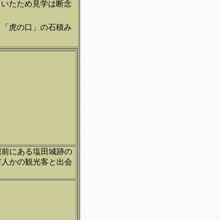
ていたため見学は断念
る「虎の口」の石積み
堀前にある塩田城跡の
何人かの観光客と出会