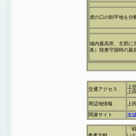
虎の口の削平地を分
城内最高所、主郭に
条）陸奥守国時の墓
上信
交通アクセス
上
周辺地情報
上
関連サイト
攻
「
参考文献
い