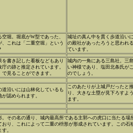
る空堀。堀底がW型であった、
城址の真ん中を貫く歩道沿い
が、これは「二重空堀」という
の殿社があったろうと思われ
？
ています。
果を書き記した看板などもあり
城内の一角にある三島社。三
政庁の跡と推定されています。
い神様であり、塩田北条氏が
」で見ることができます。
のでしょう。
このあたりが上城戸だったと
の道沿いには山林化しているも
り、大きな土塁が見下ろすよ
地が認められます。
ます。
形。その名の通り、城内最高所である主郭への虎口に当たる場
ており、これによって二重の枡形が形成されています。この石
ます。