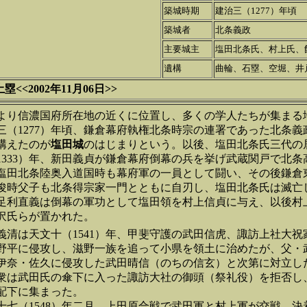
築城時期
建治三（1277）年頃
築城者
北条義政
主要城主
塩田北条氏、村上氏、
遺構
曲輪、石塁、空堀、井
<2002年11月06日>>
より信濃国府所在地の近くに位置し、多くの学人たちが集まる
三（1277）年頃、鎌倉幕府執権北条時宗の連署であった北条
構えたのが
塩田城
のはじまりという。以後、塩田北条氏三代の
1333）年、新田義貞が鎌倉幕府倒幕の兵を挙げ武蔵関戸で北
塩田北条陸奥入道国時も幕府軍の一員として闘い、その後鎌倉
俊時父子も北条得宗家一門とともに自刃し、塩田北条氏は滅亡し
足利直義は倒幕の軍功として塩田領を村上信貞に与え、以後村
沢氏らが置かれた。
義清は天文十（1541）年、甲斐守護の武田信虎、諏訪上社大
野平に侵攻し、滋野一族を追って小県を領土に治めたが、父・
伊奈・佐久に侵攻した武田晴信（のちの信玄）と次第に対立し
衆は武田氏の傘下に入った諏訪大社の御頭（祭礼役）を拒否し
配下に集まった。
十七（1548）年二月、上田原合戦で武田軍と村上軍が交戦、