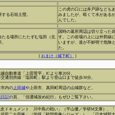
この虎の口には井戸跡なども
断する石垣土塁。
みましたが、暗くて水がある
んでした。
国時の墓所周辺は切り立った
当たる場所にたたずむ塩田（北
す。この岩場の上には外郭線
所。
いますが、道が不鮮明で危険
た。
[
おまけ（城下町）
]
越自動車道「上田菅平」ICより車20分。
田交通別所線「塩田町」駅より登山口まで徒歩30分。
田市内の
上田城
や上田市、真田町周辺の山城群など。
城日記
の頁、「信濃城攻め紀行」もぜひご覧下さい。
戦史ドキュメント 川中島の戦い」（平山優／学研M文庫）、
と武田二十四将」（学研「戦国群像シリーズ」）、「日本城郭