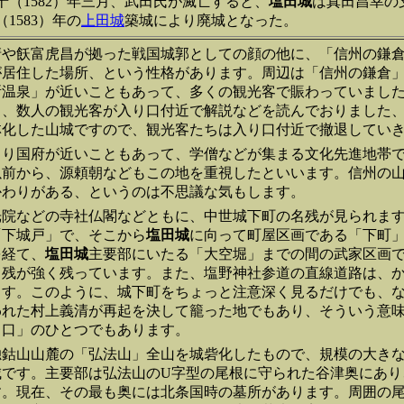
十（1582）年三月、武田氏が滅亡すると、
塩田城
は真田昌幸の
（1583）年の
上田城
築城により廃城となった。
清や飫富虎昌が拠った戦国城郭としての顔の他に、「信州の鎌
が居住した場所、という性格があります。周辺は「信州の鎌倉
所温泉」が近いこともあって、多くの観光客で賑わっていまし
く、数人の観光客が入り口付近で解説などを読んでおりました
林化した山城ですので、観光客たちは入り口付近で撤退してい
より国府が近いこともあって、学僧などが集まる文化先進地帯
以前から、源頼朝などもこの地を重視したといいます。信州の
かわりがある、というのは不思議な気もします。
光院などの寺社仏閣などともに、中世城下町の名残が見られま
「下城戸」で、そこから
塩田城
に向って町屋区画である「下町
を経て、
塩田城
主要部にいたる「大空堀」までの間の武家区画
名残が強く残っています。また、塩野神社参道の直線道路は、
ます。このように、城下町をちょっと注意深く見るだけでも、
われた村上義清が再起を決して籠った地でもあり、そういう意
り口」のひとつでもあります。
独鈷山山麓の「弘法山」全山を城砦化したもので、規模の大き
城です。主要部は弘法山のU字型の尾根に守られた谷津奥にあり
す。現在、その最も奥には北条国時の墓所があります。周囲の