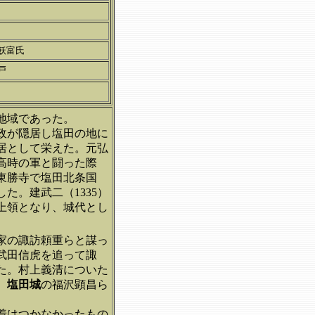
飫富氏
戸
地域であった。
義政が隠居し塩田の地に
居として栄えた。元弘
条高時の軍と闘った際
東勝寺で塩田北条国
た。建武二（1335）
上領となり、城代とし
祝家の諏訪頼重らと謀っ
武田信虎を追って諏
た。村上義清についた
、
塩田城
の福沢顕昌ら
決着はつかなかったもの