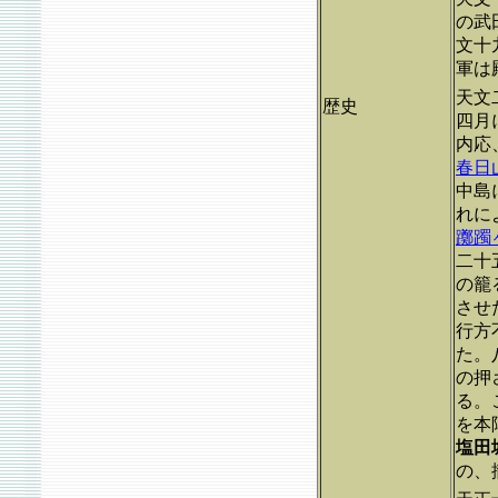
の武
文十
軍は
天文
歴史
四月
内応
春日
中島
れに
躑躅
二十
の籠
させ
行方
た。
の押
る。
を本
塩田
の、