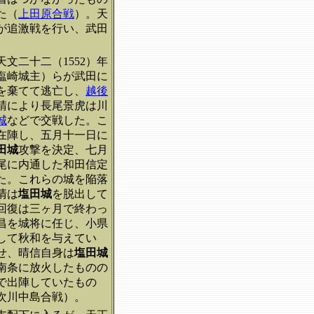
た（
上田原合戦
）。天
が追激戦を行い、武田
文二十二（1552）年
塩崎城主）らが武田に
を棄てて逃亡し、
越後
請により長尾景虎は川
城
などで交戦した。こ
在陣し、五月十一日に
田城
攻撃を決定、七月
尾に内通した和田信定
た。これらの城を陥落
清は
塩田城
を脱出して
回復は三ヶ月で終わっ
昌を城将に任じ、小県
して秋和を与えてい
せ、晴信自身は
塩田城
南条に放火したものの
で出陣していたもの
次川中島合戦）。