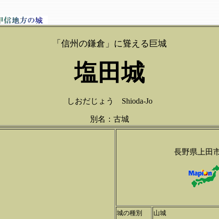
「信州の鎌倉」に聳える巨城
塩田城
しおだじょう Shioda-Jo
別名：古城
長野県上田
城の種別
山城