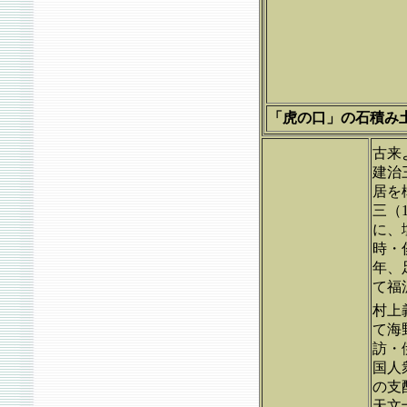
「虎の口」の石積み土塁<
古来
建治
居を
三（
に、
時・
年、
て福
村上
て海
訪・
国人
の支
天文