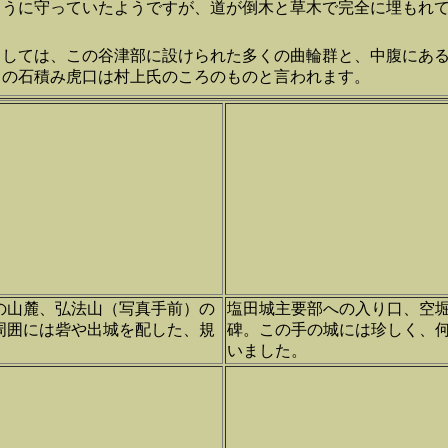
ように守っていたようですが、道が倒木と草木で完全に埋もれ
としては、この谷津部に設けられた多くの曲輪群と、中腹にあ
この石積み虎口は村上氏のころのものと言われます。
鈷山の山麓、弘法山（写真手前）の
塩田城主要部への入り口、空
周囲には砦や出城を配した、規
碑。この手の城には珍しく、
。
いました。