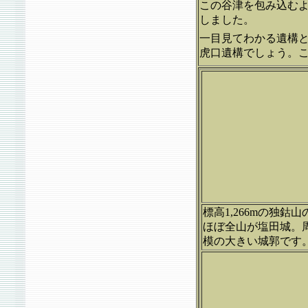
この谷津を包み込む
しました。
一目見てわかる遺構
虎口遺構でしょう。
標高1,266mの独
ほぼ全山が塩田城。
模の大きい城郭です