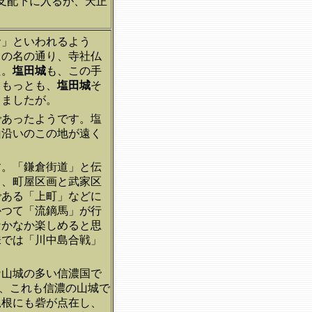
支配下に入るが、天正
倉」といわれるよう
」の名の通り、寺社仏
た。
塩田城
も、この手
、もっとも、
塩田城
そ
きましたが。
であったようです。塩
山沿いのこの地が遠く
す。「鎌倉街道」と伝
」、町屋区画と武家区
である「上町」などに
かつて「流鏑馬」が行
なかなか楽しめると思
味では「川中島合戦」
な山城の多い信濃国で
、これも信濃の山城で
尾根にも砦が点在し、