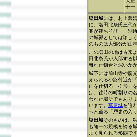
天正
十一
塩田城
には、村上義
に、塩田北条氏三代
閣が建ち並び、「別
の城郭としては珍し
のものは大部分が山
この塩田の地は古来
田北条氏が入部する
離れた鎌倉と深いか
城下には前山寺や龍
えられる小路付近が
画を仕切る「枡形」
は、往時の町割りの
われた場所でもあり
います。
葛尾城
を追
へと至る「歴史の入
塩田城
そのものは、
も随一の規模を誇る
よく見られる形態で