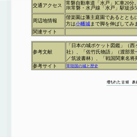
常磐自動車道「水戸」IC車20分
交通アクセス
JR常磐・水戸線「水戸」駅徒歩
偕楽園は藩主庭園であるととも
周辺地情報
方は
小幡城
まで脚を伸ばしてみ
関連サイト
「日本の城ポケット図鑑」（西
参考文献
社）、「佐竹氏物語」（渡部景
／筑波書林）、「戦国関東名将
参考サイト
常陸国の城と歴史