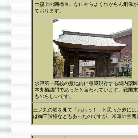
土塁上の隅櫓台。なにやらよくわからん銅像が
ております。
水戸第一高校の敷地内に移築現存する城内薬医
本丸橋詰門であったと言われています。戦国末
ものらしいです。
三ノ丸の堀を見て「おおっ！」と思った割には
は御三階櫓などもあったのですが、米軍の空襲