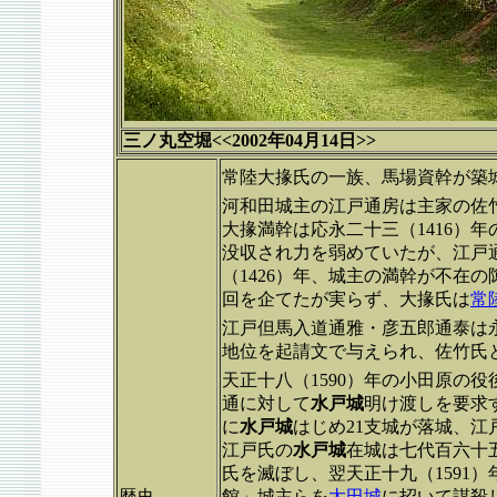
三ノ丸空堀<<2002年04月14日>>
常陸大掾氏の一族、馬場資幹が築
河和田城主の江戸通房は主家の佐
大掾満幹は応永二十三（1416）
没収され力を弱めていたが、江戸
（1426）年、城主の満幹が不在
回を企てたが実らず、大掾氏は
常
江戸但馬入道通雅・彦五郎通泰は永
地位を起請文で与えられ、佐竹氏
天正十八（1590）年の小田原の
通に対して
水戸城
明け渡しを要求
に
水戸城
はじめ21支城が落城、江
江戸氏の
水戸城
在城は七代百六十
氏を滅ぼし、翌天正十九（1591
歴史
館」城主らを
太田城
に招いて謀殺