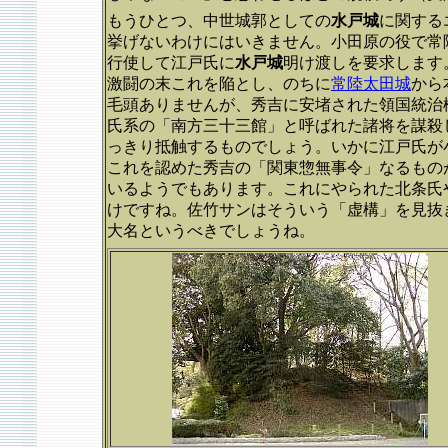
もうひとつ、中世城郭としての
水戸城
に関する
挙げないわけにはいきません。小田原の役で常
行使して江戸氏に
水戸城
明け渡しを要求します
激闘の末これを陥とし、のちに
常陸太田城
から
毛頭ありませんが、秀吉に安堵された領国統治
氏系の「南方三十三館」と呼ばれた諸将を謀殺
っきり抵触するものでしょう。いかに江戸氏が
これを認めた秀吉の「関東惣無事令」なるもの
いるようでもあります。これにやられた北条氏
けですね。佐竹サンはそういう「虚構」を見抜
大名というべきでしょうね。