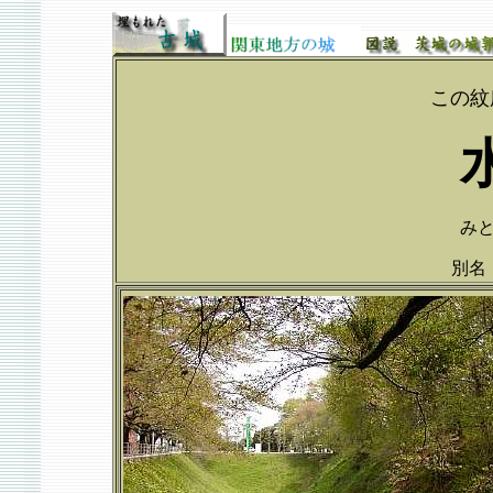
この紋
みと
別名