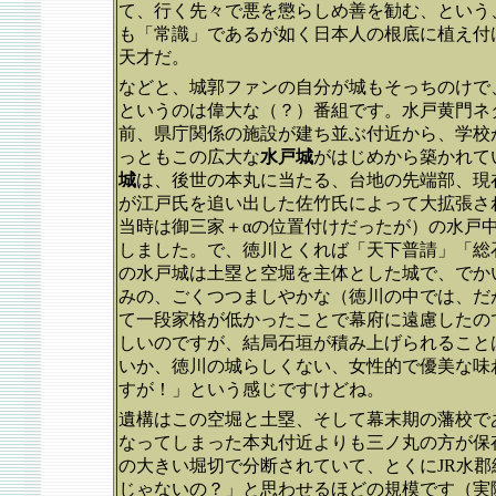
て、行く先々で悪を懲らしめ善を勧む、という
も「常識」であるが如く日本人の根底に植え付
天才だ。
などと、城郭ファンの自分が城もそっちのけで
というのは偉大な（？）番組です。水戸黄門ネ
前、県庁関係の施設が建ち並ぶ付近から、学校
っともこの広大な
水戸城
がはじめから築かれて
城
は、後世の本丸に当たる、台地の先端部、現
が江戸氏を追い出した佐竹氏によって大拡張さ
当時は御三家＋αの位置付けだったが）の水戸
しました。で、徳川とくれば「天下普請」「総
の水戸城は土塁と空堀を主体とした城で、でか
みの、ごくつつましやかな（徳川の中では、だ
て一段家格が低かったことで幕府に遠慮したの
しいのですが、結局石垣が積み上げられること
いか、徳川の城らしくない、女性的で優美な味
すが！」という感じですけどね。
遺構はこの空堀と土塁、そして幕末期の藩校で
なってしまった本丸付近よりも三ノ丸の方が保
の大きい堀切で分断されていて、とくにJR水
じゃないの？」と思わせるほどの規模です（実