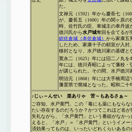
た。
文禄元（1592）年から慶長七（1
が、慶長五（1600）年の関ヶ原
時、佐竹氏の臣、車城主の車丹波
徳川氏から
水戸城
奪回を企てるが
総佐倉城（本佐倉城）
から家康五
したため、家康十子の頼宣が入封、
移封となり、水戸徳川家の基礎と
寛永二（1625）年には旧二ノ丸
年には、徳川斉昭によって藩校・
が講じられた。その間、水戸徳川
明治元（1868）年には大手橋周
藩置県で廃城となった。昭和二十
♪じぃ～んせい 楽ありゃ 苦～もあるさぁ～ 
ご存知、水戸黄門。この「毒にも薬にもならな
たい存在するのだろうか？かつてこれほど名が
失礼ながら、「水戸黄門」という番組がなかっ
えると、「水戸」＝「水戸黄門」というイメー
済効果ってものは、いったいどれくらいあるの