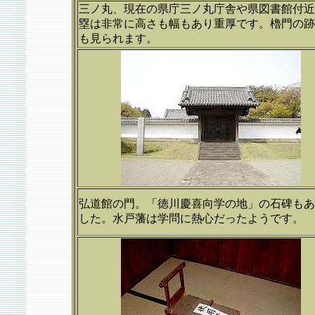
三ノ丸、現在の県庁三ノ丸庁舎や県図書館付近
塁は非常に高さも幅もあり重厚です。櫓門の跡
も見られます。
弘道館の門。「徳川慶喜向学の地」の石碑もあ
した。水戸藩は学問に熱心だったようです。