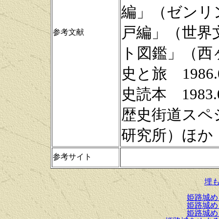
編」（ゼンリ
戸編」（世界
参考文献
ト図鑑」（西
史と旅 198
史読本 198
歴史街道スペ
研究所）ほか
参考サイト
埋
姫路城め
姫路城め
姫路城め