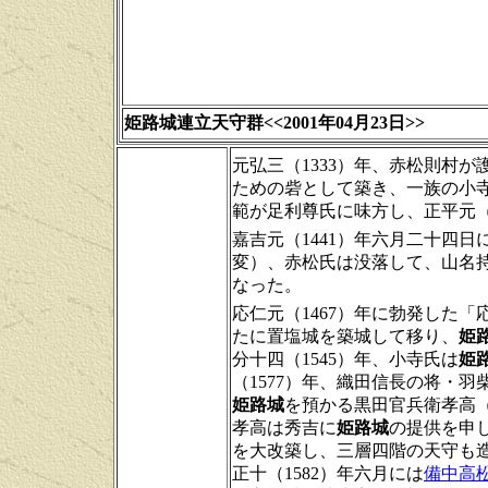
姫路城連立天守群<<2001年04月23日>>
元弘三（1333）年、赤松則村
ための砦として築き、一族の小
範が足利尊氏に味方し、正平元（
嘉吉元（1441）年六月二十四
変）、赤松氏は没落して、山名
なった。
応仁元（1467）年に勃発した
たに置塩城を築城して移り、
姫
分十四（1545）年、小寺氏は
姫
（1577）年、織田信長の将・
姫路城
を預かる黒田官兵衛孝高
孝高は秀吉に
姫路城
の提供を申し
を大改築し、三層四階の天守も
正十（1582）年六月には
備中高