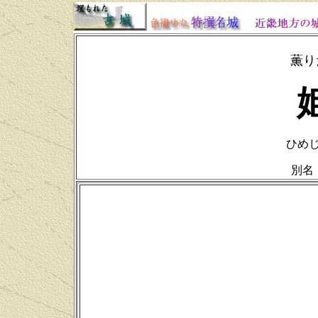
薫り
ひめじじ
別名