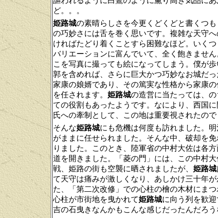
謳われるように白鷺のように薫り高き気品にあ
ど。。。
姫路城
の素晴らしさを今更くどくどと書くつも
の巧妙さには舌を巻く思いです。複雑な天守へ
ければたどり着くことすら困難なほど。いくつ
バリエーションに富んでいて、全く飽きません
こを写真に撮っても絵になってしまう。僕が歩
郭を含めれば、さらに巨大かつ巧妙なお城だっ
家康の娘婿であり、その篤実な性格から家康の
を任されます。
姫路城
の造営に当たっては、の
ての役割もあったようです。なにより、西国に
氏への牽制として、この地は重要視されたので
そんな
姫路城
にも危機は何度も訪れました。明
がままに任せられました。そんな中、破却を免
りました。このとき、陸軍省の中村大佐は各方
道を開きました。「菱の門」には、この中村大
戦、姫路の街も空襲に晒されましたが、
姫路城
て天守は痛みが激しくなり、あしかけ三十年が
た、「第二次改修」での心柱の檜の木材にまつ
心柱が市街地を曳かれて
姫路城
に向う列を歓迎
吉の石曳きなんかもこんな感じだったんだろう