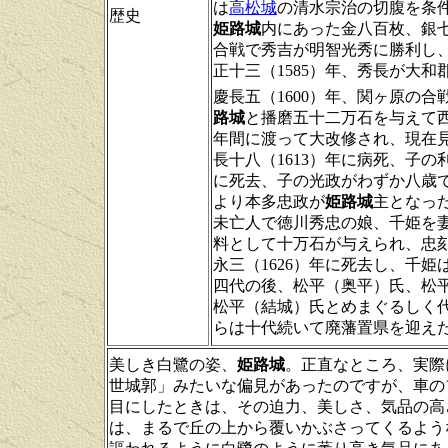
は
高松城
の清水宗治の切腹を条
歴史
姫路城
内にあった金八百枚、銀
合戦で秀吉が明智光秀に勝利し
正十三（1585）年、秀長が大
慶長五（1600）年、関ヶ原の
路城
と播磨五十二万石を与えて
年間に渡って大改修され、現在
長十八（1613）年に病死、子の
に死去、子の光政がわずか八歳
より本多忠政が
姫路城
主となっ
未亡人で徳川秀忠の娘、千姫を
料として十万石が与えられ、忠
永三（1626）年に死去し、千姫
四代の後、松平（奥平）氏、松
松平（結城）氏とめまぐるしく代
らは十代続いて廃藩置県を迎え
美しき白鷺の姿、
姫路城
。正直なところ、実際
世城郭」みたいな偏見があったのですが、車の
目にしたときは、その迫力、美しさ、気品の高
は、まるで丘の上から覆いかぶさってくるよう