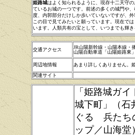
姫路城
はよく知られるように、現存十二天守の
ているお城の一つです。前述の多くの城門や、
度、内郭部分だけしか歩いていないですが、外
この目で見てみたいと願っています。現在では
います。人類共有の宝として、いつまでも輝き
JR山陽新幹線・山陽本線・
交通アクセス
山陽自動車道「山陽姫路東」I
周辺地情報
あまり詳しくありません。姫
関連サイト
「姫路城ガイ
城下町」（石
ぐる 兵たち
ップ／山海堂