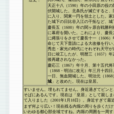
天正十八（1590）年の小田原の役
伏開城した。北条氏が滅亡すると、
に入り、関東一円を領土とした。家康
た城下の日比谷入江の干拓など、城
慶長五（1600）年の関ヶ原合戦勝
に幕府を開いた。これにより、慶長九
に縄張りをさせて慶長十一（1606
命じて天下普請による大改修を行い、
秀忠・家光の時代にそれぞれ天守が造
日に竣工したが、明暦三（1657）
後再建されなかった。
慶応三（1867）年十月、第十五代
（1868・明治に改元）年三月十四
一日、無血開城した。明治元（186
城
」と改めた。現在は皇居。
すいません。埋もれてません。身近過ぎてピンと
そばにあるんです。現在は「皇居」として親しま
て入りました（2001年1月18日）。身近すぎて
まず何より広い！現在残る内堀の周りを歩くだけ
いわゆる都心部全域ですね。内堀の周囲を一周す