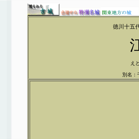
徳川十五
えど
別名：