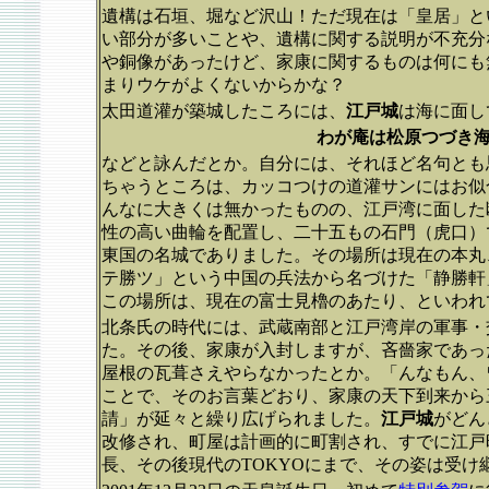
遺構は石垣、堀など沢山！ただ現在は「皇居」と
い部分が多いことや、遺構に関する説明が不充分
や銅像があったけど、家康に関するものは何にも
まりウケがよくないからかな？
太田道灌が築城したころには、
江戸城
は海に面し
わが庵は松原つづき
などと詠んだとか。自分には、それほど名句とも
ちゃうところは、カッコつけの道灌サンにはお似
んなに大きくは無かったものの、江戸湾に面した
性の高い曲輪を配置し、二十五もの石門（虎口）
東国の名城でありました。その場所は現在の本丸
テ勝ツ」という中国の兵法から名づけた「静勝軒
この場所は、現在の富士見櫓のあたり、といわれ
北条氏の時代には、武蔵南部と江戸湾岸の軍事・
た。その後、家康が入封しますが、吝嗇家であっ
屋根の瓦葺さえやらなかったとか。「んなもん、
ことで、そのお言葉どおり、家康の天下到来から
請」が延々と繰り広げられました。
江戸城
がどん
改修され、町屋は計画的に町割され、すでに江戸
長、その後現代のTOKYOにまで、その姿は受け