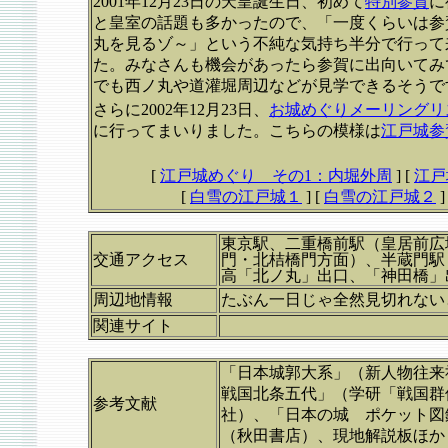
2001年12月23日の天皇誕生日、初めて
特別参賀
に
と皇室の話題も多かったので、「一度くらいは参
丸を見るゾ～」という不純な気持ち半分で行って
た。みなさんも機会があったら参賀に出向いてみ
でも西ノ丸や道灌堀周辺などが見学できるそうで
さらに2002年12月23日、
お城めぐりメーリングリ
に行ってまいりました。こちらの模様は
江戸城参
[
江戸城めぐり その1：内堀外周
]
[
江戸
[
白雪の江戸城１
]
[
白雪の江戸城２
]
東京駅、二重橋前駅（皇居前広
交通アクセス
門・北桔橋門方面）、半蔵門駅
高「北ノ丸」出口、「神田橋」
周辺地情報
たぶん一日じゃ全然見切れない
関連サイト
「日本城郭大系」（新人物往来
戦国北条五代」（学研「戦国群
参考文献
社）、「日本の城 ポケット図鑑
（秋田書店）、現地解説板ほか