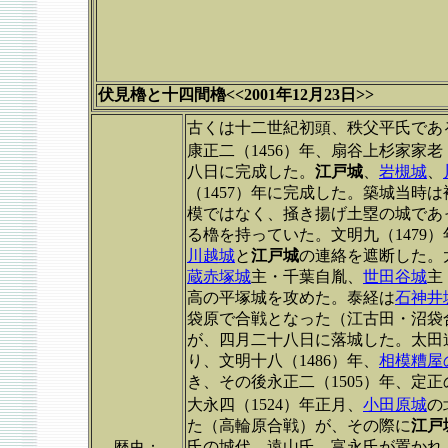
伏見櫓と十四間櫓<<2001年12月23日>>
古くは十二世紀初頭、秩父平氏であ
康正二（1456）年、扇谷上杉家家
八日に完成した。
江戸城
、
岩槻城
、
（1457）年に完成した。築城当時
模ではなく、掻き揚げ土塁の城であ
る櫓を持っていた。文明九（1479
川越城
と
江戸城
の連絡を遮断した。
蔵赤塚城
主・千葉自胤、
世田谷城
主
高の平塚城を攻めた。泰経は
石神井
袋原で合戦となった（江古田・沼袋
が、四月二十八日に落城した。太田
り、文明十八（1486）年、
相模糟屋
き、その後永正二（1505）年、定
大永四（1524）年正月、
小田原城
の
た（高輪原合戦）が、その際に
江戸
氏の城代、遠山氏、富永氏が置かれ
歴史：