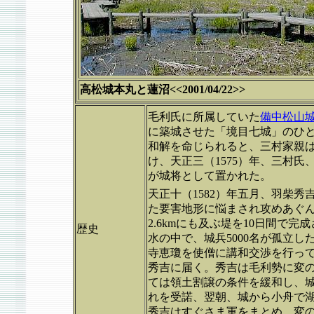
高松城本丸と蓮沼<<2001/04/22>>
毛利氏に所属していた
備中松山
に築城させた「境目七城」のひ
和解を命じられると、三村家親
け、天正三（1575）年、三村
が城将として置かれた。
天正十（1582）年五月、羽柴秀
た要害地形に悩まされ攻めあぐ
2.6kmにも及ぶ堤を10日間で
歴史
水の中で、城兵5000名が孤立
寺恵瓊を使僧に講和交渉を行っ
秀吉に届く。秀吉は毛利勢に変
ては領土割譲の条件を緩和し、
れを受諾、翌朝、城から小舟で湖
秀吉はすぐさま軍をまとめ、変