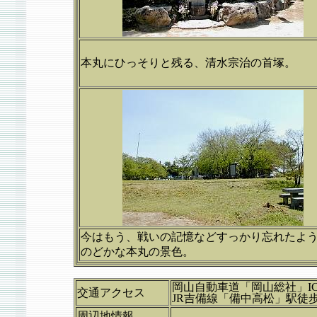
本丸にひっそりと残る、清水宗治の首塚。
今はもう、戦いの記憶などすっかり忘れたよ
のどかな本丸の景色。
岡山自動車道「岡山総社」IC
交通アクセス
JR吉備線「備中高松」駅徒歩
周辺地情報