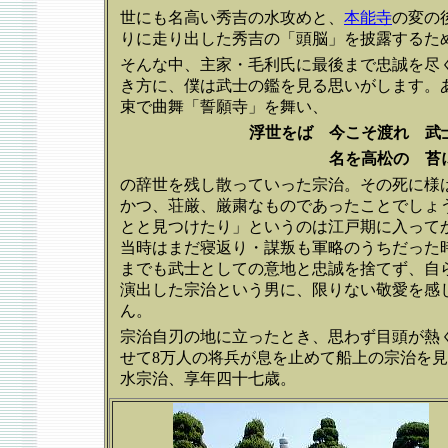
世にも名高い秀吉の水攻めと、
本能寺
の変の
りに走り出した秀吉の「頭脳」を披露するた
そんな中、主家・毛利氏に最後まで忠誠を尽く
き方に、僕は武士の鑑を見る思いがします。
束で曲舞「誓願寺」を舞い、
浮世をば 今こそ渡れ 武
名を高松の 苔に
の辞世を残し散っていった宗治。その死に様
かつ、荘厳、厳粛なものであったことでしょ
とと見つけたり」というのは江戸期に入って
当時はまだ寝返り・謀叛も軍略のうちだった
までも武士としての意地と忠誠を捨てず、自
演出した宗治という男に、限りない敬愛を感
ん。
宗治自刃の地に立ったとき、思わず目頭が熱
せて8万人の将兵が息を止めて船上の宗治を
水宗治、享年四十七歳。