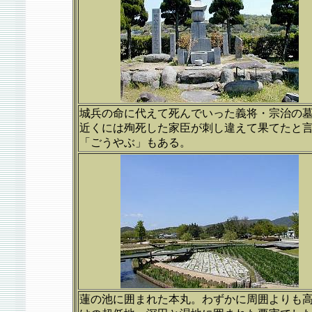
城兵の命に代えて死んでいった義将・宗治の
近くには殉死した家臣が刺し違えて果てたと
「ごうやぶ」もある。
蓮の池に囲まれた本丸。わずかに周囲よりも