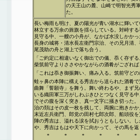
の天王山の麓、山崎で明智光秀
た。
長い梅雨も明け、夏の陽光が青い湖水に輝いて
林立する万余の旌旗を揺らしている。対峙する
見守る中、一艘の小舟が、なかば水没しかかっ
長身の城将・清水長左衛門宗治、その兄月清、
尾茂助の舟と湖上で落ち合う。
「ご約定に相違いなく御出での儀、忝く存ずる
柴筑前守よりささやかながらの酒肴がござれば
「これは忝き御振舞い、痛み入る。筑前守どの
蛙ヶ鼻の本陣に構える秀吉から送られた酒肴で
曲舞「誓願寺」を舞う。舞い終わるや、まず兄
いる織田軍三万がしわぶきひとつなく見守る中
でその腹を深く突き、真一文字に掻き切った。
治の頚はその皮一枚を残して、両腕に抱きかか
末近左兵衛門、郎党の田村七郎次郎、船頭役を
陣の秀吉は、溢れる涙を拭おうともしない。し
や、秀吉はもはや天下に向かって、その馬を返
* * * * * 