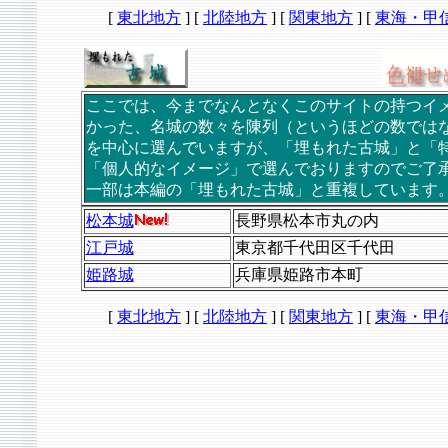
[
東北地方
]
[
北陸地方
]
[
関東地方
]
[
東海・甲
ここでは、今までなんとなくこのサイトの持つイ
かった、名城の数々を陳列（というほどの数では
を中心に選んでいますが、「埋もれた古城」と「
「個人的なイメージ」で選んでおりますのでご了
一部は本編の「埋もれた古城」と重複しています
松本城
長野県松本市丸の内
江戸城
東京都千代田区千代田
姫路城
兵庫県姫路市本町
[
東北地方
]
[
北陸地方
]
[
関東地方
]
[
東海・甲