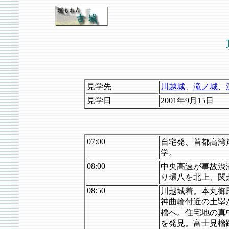
見学先
川越城
、
滝ノ城
、
見学日
2001年9月15日
07:00
自宅発、首都高湾
学。
08:00
中央高速が事故渋滞
り環八を北上、関
08:50
川越城着。本丸御
神曲輪付近の土塁
櫓へ。住宅地の真
を発見。富士見櫓