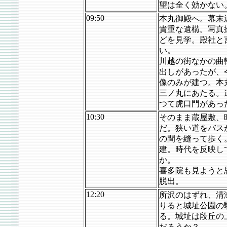
望は全く効かない
09:50
本丸御殿へ。幕末
貴重な遺構。写真
どを見学。殿社と
い。
川越の街なかの曲
出しがあったが、
像のみが建つ。本
三ノ丸にあたる。
つて虎口門があっ
10:30
そのまま蔵屋敷、
だ。狭い道をバス
の間を縫って歩く
建。時代を反映し
か。
喜多院も見ようと
脱出。
12:20
所沢のはずれ、清
りると城址公園の
る。城址は段丘の
だろうか？