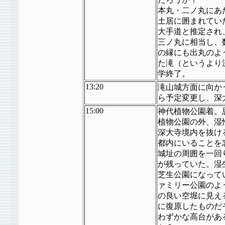
本丸・二ノ丸にあ
土居に囲まれてい
大手道と推定され
三ノ丸に相当し、
の縁にも出丸のよ
た滝（というより
学終了。
13:20
滝山城方面に向か
ら予定変更し、深
15:00
神代植物公園着。
植物公園の外、湿
深大寺境内を抜け
都内にいることを
城址の周囲を一回
が残っていた。湿
芝生公園になって
ァミリー公園のよ
の良い空堀に見え
に復原したものだ
わずかな高台があ