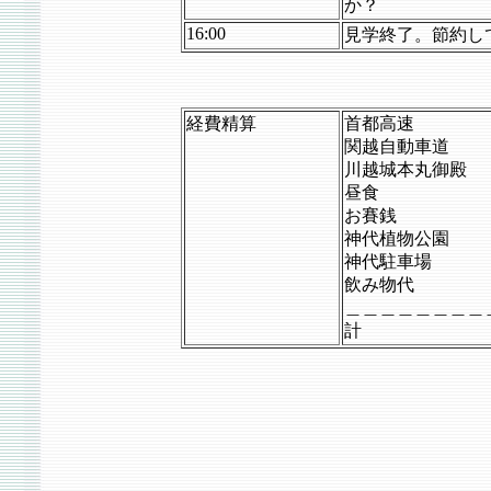
か？
16:00
見学終了。節約し
経費精算
首都高速 
関越自動車道 
川越城本丸御殿
昼食 
お賽銭
神代植物公園 
神代駐車場 
飲み物代 
＿＿＿＿＿＿＿＿
計 \2,