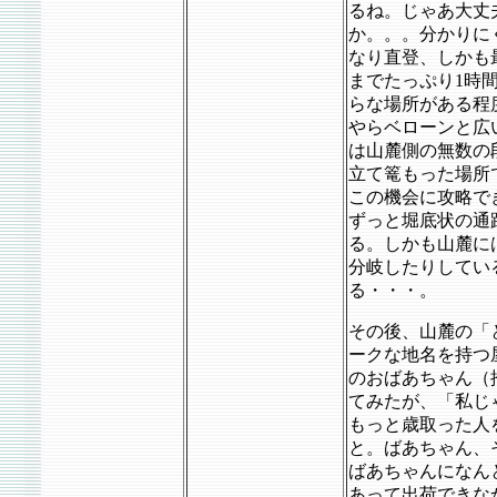
るね。じゃあ大丈
か。。。分かりに
なり直登、しかも
までたっぷり1時
らな場所がある程
やらベローンと広
は山麓側の無数の
立て篭もった場所
この機会に攻略で
ずっと堀底状の通
る。しかも山麓に
分岐したりしてい
る・・・。
その後、山麓の「
ークな地名を持つ
のおばあちゃん（
てみたが、「私じ
もっと歳取った人
と。ばあちゃん、
ばあちゃんになん
あって出荷できな