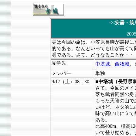
<<安曇・筑
200
実は今回の旅は、小笠原長時が最後に
的である。なんといっても山が高くて
明である。さて、どうなることか・・
見学先
中塔城
、
西牧城
、
メンバー
単独
9/17（土）08：30
■中塔城（長野県
さて、今回のメイ
落ち武者同然の身
もった天険の山で
いけど、ネタ的に
味で高い山に立て
ある。
比高400m、標高
いて登り始める。