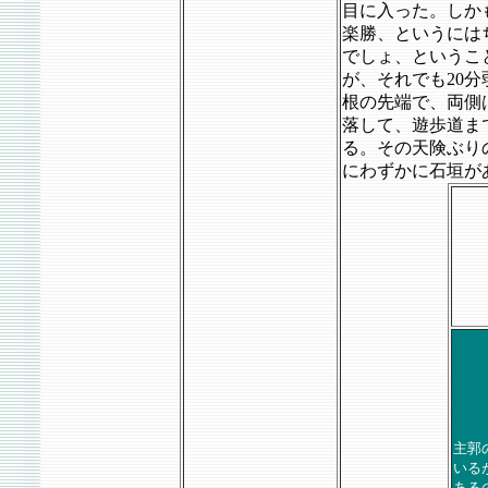
目に入った。しか
楽勝、というには
でしょ、というこ
が、それでも20
根の先端で、両側
落して、遊歩道ま
る。その天険ぶり
にわずかに石垣が
主郭
いる
ある