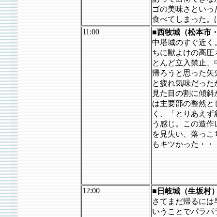
ゴの美味さといっ
食べてしまった。
11:00
■西牧城（松本市
中塔城のすぐ近く
ちに獣よけの高圧
とんど立入禁止、
帰ろうと思った矢
と疲れ気味だったが
見た目の割に傾斜
は主要部の整然と
く、「とりあえず
う感じ。この造作
を見失い、落っこ
もキツかった・・
12:00
■日岐城（生坂村
さてまだ帰るには
いうことでパラパ