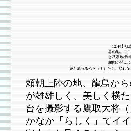
【12:40
念の地。ここ
と武家政権樹
胎動が聞こえ
波と戯れる乙女（！）たち。頼むから
頼朝上陸の地、龍島から
が雄雄しく、美しく横た
台を撮影する鷹取大将（
かなか「らしく」てイ