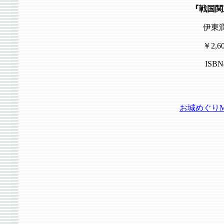
『戦国関
伊東
￥2,
ISBN4
お城めぐりM