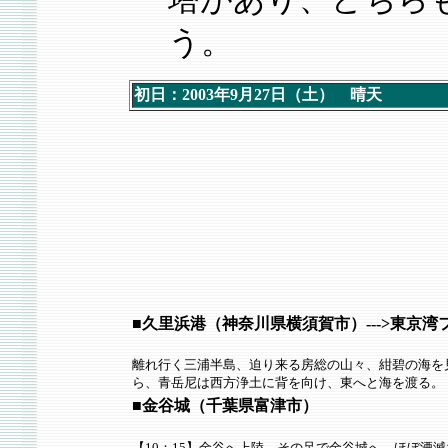
う。
初日：2003年9月27日（土） 晴天
■久里浜港（神奈川県横須賀市）--->東京湾
離れ行く三浦半島、迫り来る房総の山々、紺碧の海を
ら、青岳尼は西方浄土に背を向け、東へと海を渡る。
■金谷城（千葉県富津市）
【10：15】金谷へ上陸、その足で金谷城へ。ほぼ湮滅