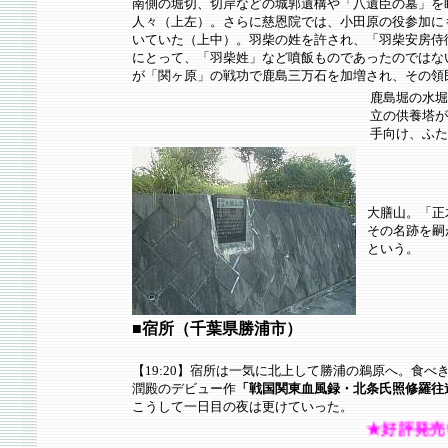
南側の堀切、切岸などの城郭遺構や「八遺臣の墓」を
人々（上左）。さらに慈恩院では、小田原の役参加に
いていた（上中）。羽柴の姓を許され、「羽柴安房侍
にとって、「羽柴姓」など噴飯ものであったのではな
が「関ヶ原」の戦功で鹿島三万石を加増され、その領
鹿島堀の水堀
立の供養塔が
手向け、ふた
大膳山。「正
その名跡を嗣
という。
■宿所（千葉県勝浦市）
【19:20】宿所は一気に北上して勝浦の鵜原へ。食
潤殿のデビュー作
「戦国関東血風録・北条氏照修羅往
こうして一日目の夜は更けていった。
★好評発売