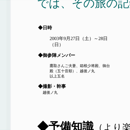
では、その旅の記
◆日時
2003年9月27日（土）～28日
（日）
◆御参陣メンバー
鷹取さんご夫妻、箱根少将殿、御台
殿（五十音順）、越後ノ丸
以上五名
◆撮影・幹事
越後ノ丸
◆予備知識
（より