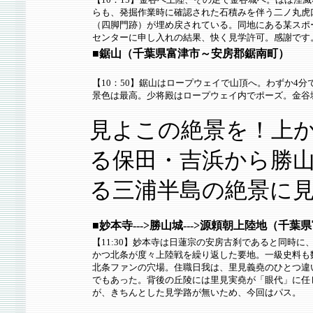
らも、発掘作業時に確認された石積みを伴う二ノ丸虎
（四脚門跡）が埋め戻されている。同地にある某スポ
センターに申し入れの結果、快く見学許可。感謝です
■鋸山（千葉県富津市～安房郡鋸南町）
【10：50】鋸山はロープウェイで山頂へ。わずか4分
景色は最高。少将殿はロープウェイ内でポーズ。金谷
見よこの絶景を！上
る保田・吉浜から勝
る三浦半島の絶景に
■妙本寺--->勝山城--->源頼朝上陸地（千
【11:30】妙本寺は日蓮宗の安房古刹であると同時に
かつ北条が度々上陸戦を繰り返した要地。一級史料も
北条ファンの穴場。住職日我は、里見義堯のひとつ違
でもあった。背後の丘陵には里見実堯が「眼代」に任
が、きちんとした見学路が無いため、今回はパス。