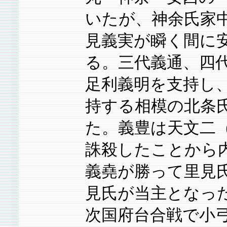
いたが、神余氏家
見義実が瞬く間に
る。三代義通、四
足利義明を支持し
持する相模の北条
た。義豊は天文二（
誅殺したことから
義堯が勝って里見
見氏が当主となっ
次国府台合戦で小