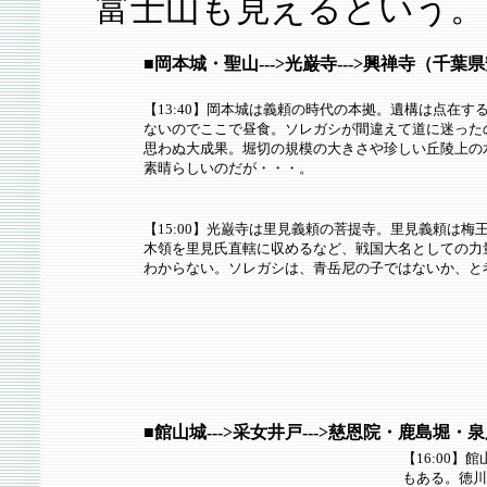
富士山も見えるという。
■岡本城・聖山--->光巌寺--->興禅寺（千
【13:40】岡本城は義頼の時代の本拠。遺構は点在
ないのでここで昼食。ソレガシが間違えて道に迷った
思わぬ大成果。堀切の規模の大きさや珍しい丘陵上の
素晴らしいのだが・・・。
【15:00】光巌寺は里見義頼の菩提寺。里見義頼は
木領を里見氏直轄に収めるなど、戦国大名としての力
わからない。ソレガシは、青岳尼の子ではないか、と
■館山城--->采女井戸--->慈恩院・鹿島
【16:00
もある。徳川