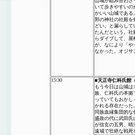
山城が組み合わさ
いて歩きやすいの
かいい山城である
郭の神社の社殿を
どい、と漏らして
たんだという。社
らダイブして、屋
が、なにより「や
なかった。オジサ
15:30
■天正寺仁科氏館
もう今日は山城は
族、仁科氏の本拠
っていてもおかし
かれる存在だった
同族血縁集団的な
盛政の代に武田氏
が信玄の五男、晴
遠城で壮絶な戦死