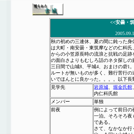
<<安曇・
2005.0
秋の初めの三連休、夏の間に鈍った身
は大町・南安曇・東筑摩などの仁科氏
からの小笠原長時の流浪と抗戦の足跡
の面白さよりもむしろ話のネタ探しの
三日間で山城8、平城4、おまけの砦1
ルートが無いものが多く、難行苦行の
いでほんとに良かった。。。。以下長
見学先
岩原城
、
堀金氏館
内仁科氏館
メンバー
単独
前夜
例によって前日の
一泊。そろそろ夜
である。
さて、なかなか行