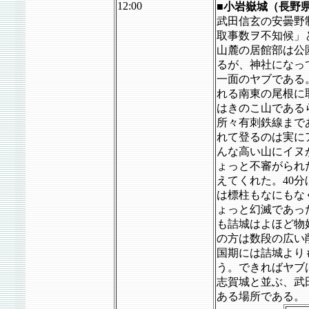
12:00
■
小岩嶽城（長野
武田信玄の安曇野
取事数ヲ不知候」
山麓の居館部は公
るが、神社になっ
一面のヤブである
れる南東の尾根に
はきのこ山である
所々有刺鉄線まで
れて登るのは実に
んな高い山にイヌ
ょっと不審がられ
えてくれた。40
は標柱もなにもな
ょっと幻滅であっ
も詰城はよほど物
の方は数段の広い
国期には詰城より
う。できればヤブ
志賀城と並ぶ、武
ある場所である。