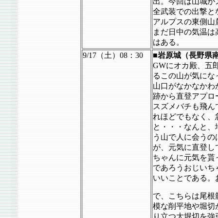
出。今回は山城が
全武装での出撃と
アルプスの東側山
まだ日中の気温は
はある。
9/17（土）08：30
■岩原城（長野県
GWにオカ殿、五
るこの山が気にな
山口がなかなかわ
跡から直登アプロ
スズメバチも飛ん
れほどでもなく、
と・・・なんと、
う山で人に会うの
が、元気に直登し
ちゃんに元気を貰
であろうおじいち
いいことである。
で、こちらは尾根
模な削平地や堀切
り立つ大堀切を強