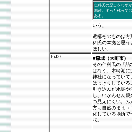
仁科氏の歴史をわず
堀跡。ずっと残って
ある。
いう。
遺構そのものは方
科氏の本拠と思う
ほしい。
16:00
■森城（大町市）
その仁科氏の「詰
はなく、木崎湖に
神社になっていて
はっきりしている
引き込んだ水堀や
し、いかんせん観
つ見えにくい。み
方も自然のまま（
化している場所で
収。