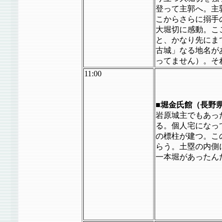
登って主郭へ。主
こからさらに搦手
大堀切に感動。こ
と、かなり先にま
古城」なる地名が
ってません）。そ
11:00
■
堀金氏館（長野
岩原城主でもあっ
る。個人宅になっ
の標柱が建つ。こ
らう。土塁の内側
一本堀があったん