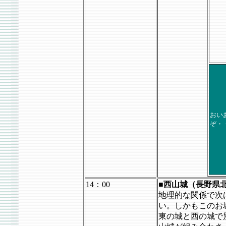
おい
ぞ・
14：00
■西山城（長野県
地理的な関係で次
い。しかもこのお
東の城と西の城で