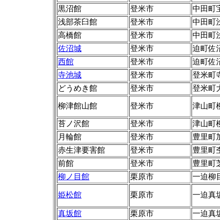
黒沼館
登米市
中田町
浅部茶臼館
登米市
中田町
高橋館
登米市
中田町
佐沼城
登米市
迫町佐
西館
登米市
迫町佐
寺池城
登米市
登米町
どうめき館
登米市
登米町
柳津館山館
登米市
津山町
苔ノ沢館
登米市
津山町
月輪館
登米市
豊里町
赤生津要害館
登米市
豊里町
前館
登米市
豊里町
柳ノ目館
栗原市
一迫柳
姫松館
栗原市
一迫真
真坂館
栗原市
一迫真