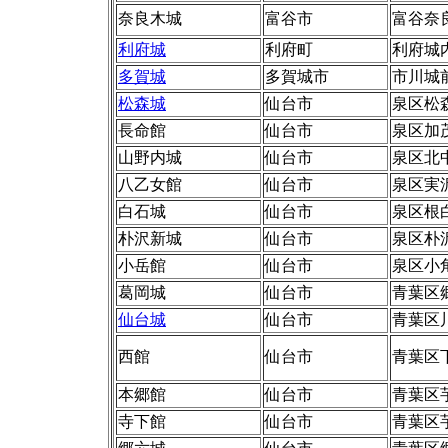
奈良木城
富谷市
富谷奈
利府城
利府町
利府城
多賀城
多賀城市
市川城
松森城
仙台市
泉区松
長命館
仙台市
泉区加
山野内城
仙台市
泉区北
八乙女館
仙台市
泉区実
白石城
仙台市
泉区根
朴沢新城
仙台市
泉区朴
小岳館
仙台市
泉区小
葛岡城
仙台市
青葉区
仙台城
仙台市
青葉区
西館
仙台市
青葉区
本郷館
仙台市
青葉区
寺下館
仙台市
青葉区