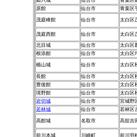
郷六城
仙台市
青葉区
原館
仙台市
青葉区
茂庭峰館
仙台市
太白区
茂庭西館
仙台市
太白区
北目城
仙台市
太白区
根添館
仙台市
太白区
楯山城
仙台市
太白区
長館
仙台市
太白区
豊後館
仙台市
太白区
境野館
仙台市
太白区
岩切城
仙台市
宮城野
若林城
仙台市
若林区古
高館城
名取市
高舘吉
前川本城
川崎町
前川羽