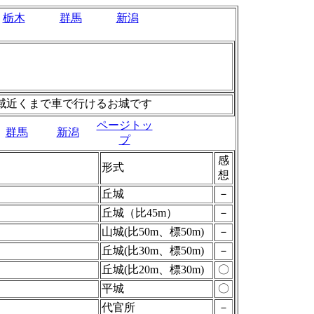
栃木
群馬
新潟
域近くまで車で行けるお城です
ページトッ
群馬
新潟
プ
感
形式
想
丘城
－
丘城（比45m）
－
山城(比50m、標50m)
－
丘城(比30m、標50m)
－
丘城(比20m、標30m)
〇
平城
〇
代官所
－