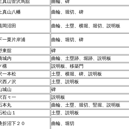
上真山菅沢馬舘
曲輪、碑
上真山八幡
曲輪、堀切、碑
葛岡沼田
曲輪、土塁、横堀、堀切、説明板
下一栗片岸浦
曲輪、堀切、碑
野東舘
碑
崎城内
曲輪、土塁跡、堀跡、説明板
ノ構
説明板、移築門
沢一本松
土塁、横堀、碑、説明板
沢西ノ沢
土塁、説明板
山城山
碑
沢百々一
説明板
石本丸
曲輪、土塁、堀切、竪堀、説明板
石松山１
土塁、説明板
桑折沼下２０
曲輪、堀切