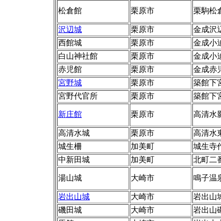
松倉館
栗原市
栗駒松
沢辺城
栗原市
金成沢
西館城
栗原市
金成小
白山神社館
栗原市
金成小
赤児館
栗原市
金成赤
宮野城
栗原市
築館下
宮野代官所
栗原市
築館下
新庄館
栗原市
高清水
高清水城
栗原市
高清水
城生柵
加美町
城生寺
中新田城
加美町
北町二
湯山城
大崎市
鳴子温
岩出山城
大崎市
岩出山
磯田城
大崎市
岩出山