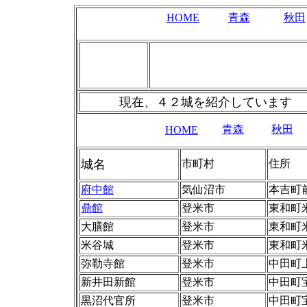
HOME
青森
秋田
現在、４２城を紹介しています
青森
秋田
HOME
城名
市町村
住所
府中館
気仙沼市
本吉町
鼎館
登米市
東和町
大膳館
登米市
東和町
米谷城
登米市
東和町
弥勒寺館
登米市
中田町
新井田新館
登米市
中田町
黒沼代官所
登米市
中田町