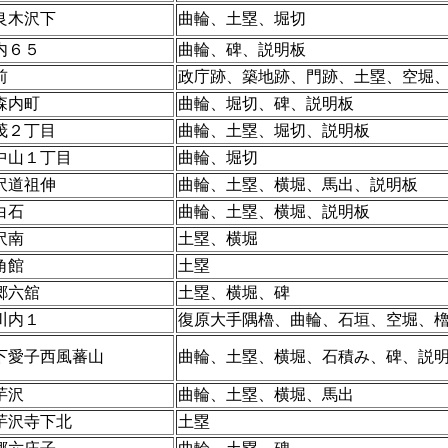
良木沢下
曲輪、土塁、堀切
内６５
曲輪、碑、説明板
前
政庁跡、築地跡、門跡、土塁、空堀
森内町
曲輪、堀切、碑、説明板
茂２丁目
曲輪、土塁、堀切、説明板
中山１丁目
曲輪、堀切
沢道祖伸
曲輪、土塁、横堀、馬出、説明板
白石
曲輪、土塁、横堀、説明板
沢南
土塁、横堀
角館
土塁
郷六舘
土塁、横堀、碑
川内１
復原大手隅櫓、曲輪、石垣、空堀、
下愛子西風蕃山
曲輪、土塁、横堀、石積み、碑、説
芋沢
曲輪、土塁、横堀、馬出
芋沢寺下北
土塁