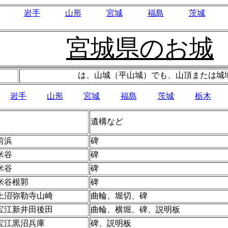
岩手
山形
宮城
福島
茨城
宮城県のお城
は、山城（平山城）でも、山頂または城
岩手
山形
宮城
福島
茨城
栃木
遺構など
前浜
碑
米谷
碑
米谷
碑
米谷根郭
碑
上沼弥勒寺山崎
曲輪、堀切、碑
宝江新井田後田
曲輪、横堀、碑、説明板
宝江黒沼兵庫
碑、説明板