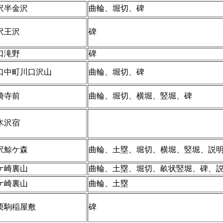
沢半金沢
曲輪、堀切、碑
沢王沢
碑
口滝野
碑
口中町川口沢山
曲輪、堀切、碑
崎寺前
曲輪、堀切、横堀、竪堀、碑
木沢宿
沢鯨ケ森
曲輪、土塁、堀切、横堀、竪堀、説
ケ崎裏山
曲輪、土塁、堀切、畝状竪堀、碑、
ケ崎裏山
曲輪、土塁
栗駒稲屋敷
碑