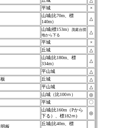
丘城
△
平城
×
山城(比70m、標
△
140m）
山城(標153m）
茂庭台団
△
地から下る
平城
×
丘城
△
山城(比180m、標
△
334m）
平山城
△
明板
丘城
△
平山城
△
山城（比100ｍ）
◎
平城
〇
山城(比160m（Pから
◎
下る）、標182ｍ)
丘城(比40m、標
説明板