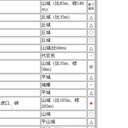
山城（比85m、標149
薮で
ｍ)
撤退
丘城（比35m）
△
丘城
△
丘城
〇
丘城
〇
山城(比60m)
△
代官所
－
山城（比35m、標
◎
50m）
平城
△
城柵
－
平城
△
山城（比105m、標
形虎口、碑
★
205m）
板
山城
〇
平山城
△