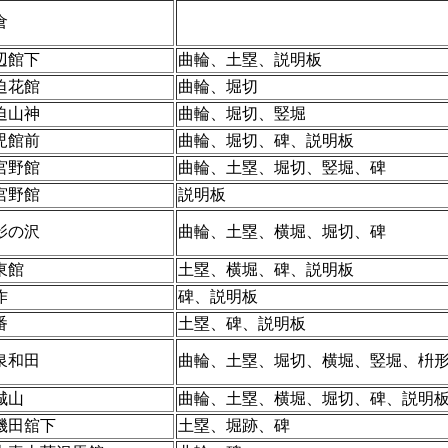
倉
辺館下
曲輪、土塁、説明板
迫花館
曲輪、堀切
迫山神
曲輪、堀切、竪堀
児館前
曲輪、堀切、碑、説明板
宮野館
曲輪、土塁、堀切、竪堀、碑
宮野館
説明板
影の沢
曲輪、土塁、横堀、堀切、碑
東館
土塁、横堀、碑、説明板
作
碑、説明板
番
土塁、碑、説明板
泉和田
曲輪、土塁、堀切、横堀、竪堀、枡
城山
曲輪、土塁、横堀、堀切、碑、説明
磯田舘下
土塁、堀跡、碑