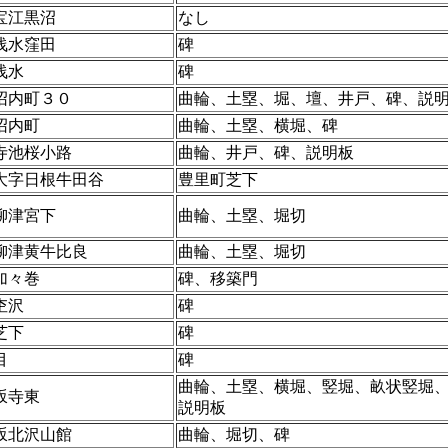
宝江黒沼
なし
浅水窪田
碑
浅水
碑
沼内町３０
曲輪、土塁、堀、壇、井戸、碑、説
沼内町
曲輪、土塁、横堀、碑
寺池桜小路
曲輪、井戸、碑、説明板
大字日根牛田谷
豊里町芝下
柳津宮下
曲輪、土塁、堀切
柳津黄牛比良
曲輪、土塁、堀切
加々巻
碑、移築門
杢沢
碑
芝下
碑
目
碑
曲輪、土塁、横堀、竪堀、畝状竪堀
坂寺東
説明板
坂北沢山館
曲輪、堀切、碑