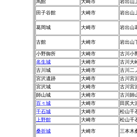
馬館
大崎市
岩出山
田子谷館
大崎市
岩出山
葛岡城
大崎市
岩出山
古館
大崎市
岩出山
小野御所
大崎市
古川小
名生城
大崎市
古川大
古川城
大崎市
古川二
宮沢遺跡
大崎市
古川宮
宮沢城
大崎市
古川宮
師山城
大崎市
古川師
百々城
大崎市
田尻大
千石城
大崎市
松山千
上野館
大崎市
松山千
桑折城
大崎市
三本木