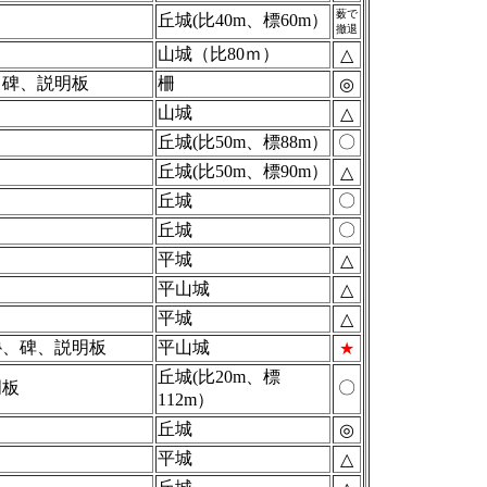
薮で
丘城(比40m、標60m）
撤退
山城（比80ｍ）
△
、碑、説明板
柵
◎
山城
△
丘城(比50m、標88m）
〇
丘城(比50m、標90m）
△
丘城
〇
丘城
〇
平城
△
平山城
△
平城
△
櫓、碑、説明板
平山城
★
丘城(比20m、標
明板
〇
112m）
丘城
◎
平城
△