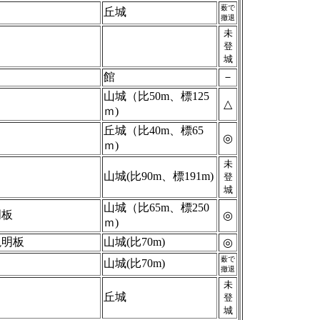
薮で
丘城
撤退
未
登
城
館
－
山城（比50m、標125
△
ｍ)
丘城（比40m、標65
◎
ｍ)
未
山城(比90m、標191m)
登
城
山城（比65m、標250
明板
◎
ｍ)
説明板
山城(比70m)
◎
薮で
山城(比70m)
撤退
未
丘城
登
城