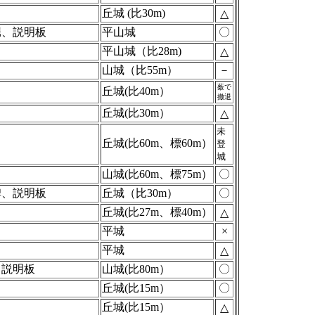
丘城 (比30m)
△
堀、説明板
平山城
〇
平山城（比28m)
△
山城（比55m）
－
薮で
丘城(比40m）
撤退
丘城(比30m）
△
未
丘城(比60m、標60m）
登
城
山城(比60m、標75m）
〇
碑、説明板
丘城（比30m）
〇
丘城(比27m、標40m）
△
平城
×
平城
△
、説明板
山城(比80m）
〇
丘城(比15m）
〇
丘城(比15m）
△