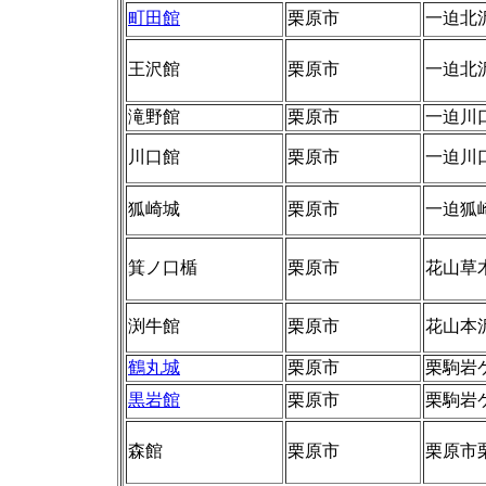
町田館
栗原市
一迫北
王沢館
栗原市
一迫北
滝野館
栗原市
一迫川
川口館
栗原市
一迫川
狐崎城
栗原市
一迫狐
箕ノ口楯
栗原市
花山草
渕牛館
栗原市
花山本
鶴丸城
栗原市
栗駒岩
黒岩館
栗原市
栗駒岩
森館
栗原市
栗原市