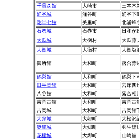
千貫森館
大崎市
三本木新町
涌谷城
涌谷町
涌谷下
彫堂七館
美里町
北浦蜂
石巻城
石巻市
日和が
大瓜城
大衡村
大瓜藤
大衡城
大衡村
大衡塩
御所館
大和町
落合蒜
鶴巣館
大和町
鶴巣下
田手岡館
大和町
宮床四
八谷館
大和町
落合相
吉岡古館
大和町
吉岡古
吉岡城
大和町
吉岡館
大窪城
大郷町
大松沢
築館城
大郷町
羽生舘畑
花楯城
大郷町
山崎舘