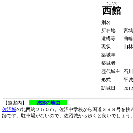
にしだて
西館
別名
所在地
宮城
遺構等
曲輪
現状
山林
築城年
築城者
歴代城主
石川
形式
平城
訪城日
2012
【道案内】
城跡の地図
佐沼城
の北西約２５０ｍ。佐沼中学校から国道３９８号を挟
跡です。駐車場がないので、佐沼城から歩くと良いでしょう