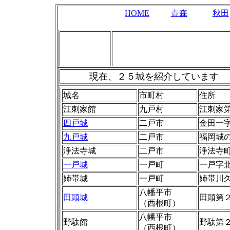
HOME
青森
秋田
現在、２５城を紹介しています
城名
市町村
住所
江刺家館
九戸村
江刺家
四戸城
二戸市
金田一
九戸城
二戸市
福岡城
浄法寺城
二戸市
浄法寺
一戸城
一戸町
一戸字
姉帯城
一戸町
姉帯川
八幡平市
田頭城
田頭第
（西根町）
八幡平市
野駄館
野駄第
（西根町）