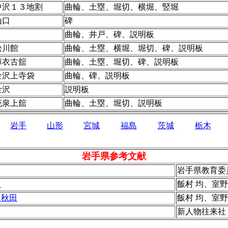
中沢１３地割
曲輪、土塁、堀切、横堀、竪堀
山口
碑
曲輪、井戸、碑、説明板
松川館
曲輪、土塁、横堀、堀切、碑、説明板
薄衣古舘
曲輪、土塁、堀切、碑、説明板
金沢上寺袋
曲輪、碑、説明板
金沢
説明板
花泉上舘
曲輪、土塁、堀切、説明板
岩手
山形
宮城
福島
茨城
栃木
岩手県参考文献
岩手県教育委
田
飯村 均、室
・秋田
飯村 均、室
新人物往来社