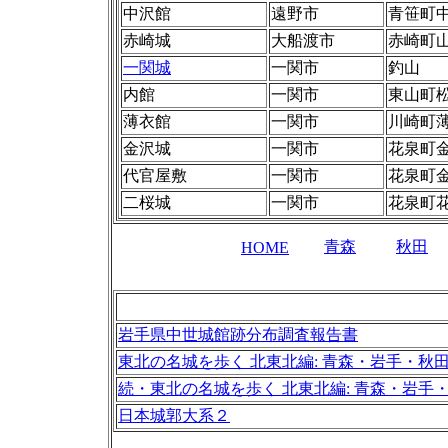
中沢館
遠野市
青笹町
赤崎城
大船渡市
赤崎町
一関城
一関市
釣山
内館
一関市
東山町
薄衣館
一関市
川崎町
金沢城
一関市
花泉町
代官屋敷
一関市
花泉町
二桜城
一関市
花泉町
青森
秋田
HOME
岩手県中世城館跡分布調査報告書
東北の名城を歩く 北東北編: 青森・岩手・秋
続・東北の名城を歩く 北東北編: 青森・岩手
日本城郭大系２