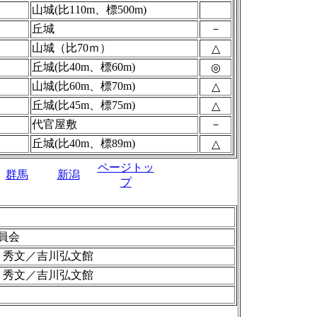
山城(比110m、標500m)
丘城
－
山城（比70ｍ）
△
丘城(比40m、標60m)
◎
山城(比60m、標70m)
△
丘城(比45m、標75m)
△
代官屋敷
－
丘城(比40m、標89m)
△
ページトッ
群馬
新潟
プ
員会
野 秀文／吉川弘文館
野 秀文／吉川弘文館