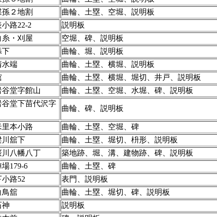
煤孫２地割
曲輪、土塁、空堀、説明板
小路22-2
説明板
白糸・刈屋
空堀、碑、説明板
添下
曲輪、堀、説明板
清水端
曲輪、土塁、横堀、説明板
舘
曲輪、土塁、横堀、堀切、井戸、説明板
岩谷堂字館山
曲輪、土塁、空堀、水堀、碑、説明板
岩谷堂下苗代沢字
曲輪、碑、説明板
米里本小路
曲輪、土塁、空堀、碑
梁川舘下
曲輪、土塁、堀切、枡形、説明板
桜川八幡八丁
築地跡、堀、溝、建物跡、碑、説明板
179-6
曲輪、土塁、碑
小路52
表門、説明板
白鳥舘
曲輪、土塁、堀切、碑、説明板
石神
説明板