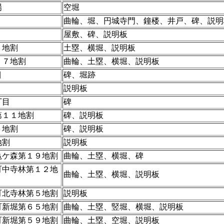
場
空堀
曲輪、堀、円城寺門、鐘楼、井戸、碑、説明
屋敷、碑、説明板
９地割
土塁、横堀、説明板
２７地割
曲輪、土塁、横堀、説明板
目
碑、堀跡
説明板
丁目
碑
第１１地割
碑、説明板
３地割
碑、説明板
地割
説明板
亀ケ森第１９地割
曲輪、土塁、横堀、碑
町中寺林第１２地
曲輪、土塁、横堀、説明板
町北寺林第５地割
説明板
町新堀第６５地割
曲輪、土塁、竪堀、横堀、説明板
町新堀第５９地割
曲輪、土塁、空堀、説明板