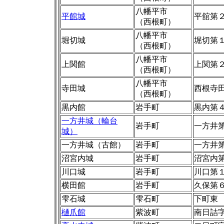
八幡平市
平館城
平舘第
（西根町）
八幡平市
堀切城
堀切第
（西根町）
八幡平市
上関館
上関第
（西根町）
八幡平市
寺田城
西根寺
（西根町）
黒内館
岩手町
黒内第
一方井城（輪台
岩手町
一方井
城）
一方井城（古館）
岩手町
一方井
沼宮内城
岩手町
沼宮内
川口城
岩手町
川口第
横田館
岩手町
久保第
雫石城
雫石町
下町東
樋爪館
紫波町
南日詰