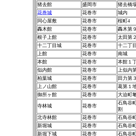
猪去館
盛岡市
猪去橋
花巻城
花巻市
城内
同心屋敷
花巻市
桜町4
轟木館
花巻市
轟木第
根子上館
花巻市
太田第
十二丁目城
花巻市
十二丁
上館
花巻市
南城
本館
花巻市
本館１
似内館
花巻市
上似内
柏葉城
花巻市
田力第
上ノ山館
花巻市
葛第１
御所ヶ館
花巻市
大迫町
石鳥谷
寺林城
花巻市
割
北寺林館
花巻市
石鳥谷
新堀城
花巻市
石鳥谷
新堀下城
花巻市
石鳥谷