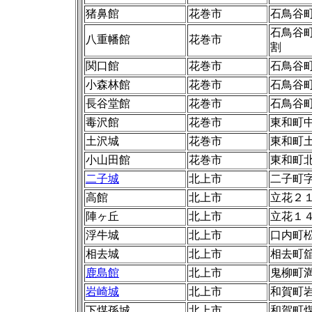
猪鼻館
花巻市
石鳥谷
石鳥谷
八重幡館
花巻市
割
関口館
花巻市
石鳥谷
小森林館
花巻市
石鳥谷
長谷堂館
花巻市
石鳥谷
毒沢館
花巻市
東和町
土沢城
花巻市
東和町
小山田館
花巻市
東和町
二子城
北上市
二子町
高館
北上市
立花２
陣ヶ丘
北上市
立花１
浮牛城
北上市
口内町
相去城
北上市
相去町
鹿島館
北上市
鬼柳町
岩崎城
北上市
和賀町岩崎
下煤孫城
北上市
和賀町