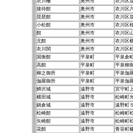
衣川柵
奥州市
衣川区
接待館
奥州市
衣川区
琵琶館
奥州市
衣川区
小松館
奥州市
衣川区
館
奥州市
衣川区
北館
奥州市
衣川区
衣川関
奥州市
衣川区
国衡館
平泉町
平泉倉
高館
平泉町
平泉柳
柳之御所
平泉町
平泉伽
伽羅御所
平泉町
平泉伽
鱒沢城
遠野市
宮守町
横田城
遠野市
松崎町
鍋倉城
遠野市
遠野町
松崎館
遠野市
松崎町
矢崎館
遠野市
松崎町
花館
遠野市
青笹町