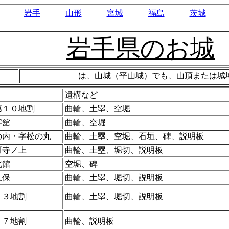
岩手
山形
宮城
福島
茨城
岩手県のお城
は、山城（平山城）でも、山頂または城
遺構など
第１０地割
曲輪、土塁、空堀
字舘
曲輪、空堀
の内・字松の丸
曲輪、土塁、空堀、石垣、碑、説明板
町寺ノ上
曲輪、土塁、堀切、説明板
北館
空堀、碑
久保
曲輪、土塁、堀切、説明板
２３地割
曲輪、土塁、堀切、説明板
２７地割
曲輪、説明板