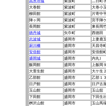
高水寺城
紫波町
二日町
大巻館
紫波町
大巻小
柳田館
紫波町
片寄中
陣ヶ岡
紫波町
宮手陣
長岡館
紫波町
東長岡
徳丹城
矢巾町
西徳田
志波城
盛岡市
上妻鹿五
厨川柵
盛岡市
天昌寺町
安倍館
盛岡市
安倍館町
盛岡城
盛岡市
内丸1
飯岡館
盛岡市
上飯岡
大萱生館
盛岡市
大ケ生
乙部館
盛岡市
乙部１
日戸館
盛岡市
日戸古
玉山館
盛岡市
玉山舘
下田館
盛岡市
下田生
桝沢山館
盛岡市
玉山馬