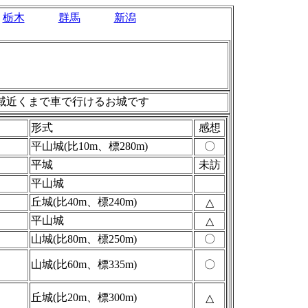
栃木
群馬
新潟
域近くまで車で行けるお城です
形式
感想
平山城(比10m、標280m)
〇
平城
未訪
平山城
丘城(比40m、標240m)
△
平山城
△
山城(比80m、標250m)
〇
山城(比60m、標335m)
〇
丘城(比20m、標300m)
△