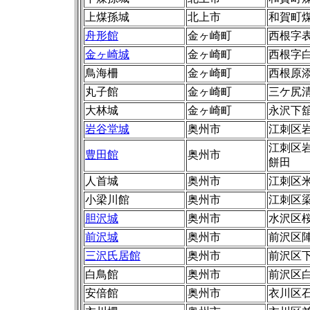
上煤孫城
北上市
和賀町
舟形館
金ヶ崎町
西根字表
金ヶ崎城
金ヶ崎町
西根字
鳥海柵
金ヶ崎町
西根原
丸子館
金ヶ崎町
三ケ尻
大林城
金ヶ崎町
永沢下
岩谷堂城
奥州市
江刺区
江刺区
豊田館
奥州市
餅田
人首城
奥州市
江刺区
小梁川館
奥州市
江刺区
胆沢城
奥州市
水沢区
前沢城
奥州市
前沢区陣場
三沢氏居館
奥州市
前沢区下
白鳥館
奥州市
前沢区
安倍館
奥州市
衣川区