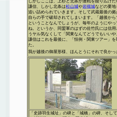
しかしここは、上杉と北条が激戦を繰り広げた
謙信、しかし北条は
松山城
や
岩槻城
などの要地
追い詰められていきます。そして武蔵最後の拠
自らの手で破却されてしまいます。「越後から
ということなんでしょうが、毎年のようにやっ
ね。というか、同盟軍のはずの佐竹氏には信用
うヤル気なくして「関東なんてどうでもいいや
謙信はこれを最後に、「恒例・関東ツアー」を
た。
我が越後の御屋形様、ほんとうにそれで良かっ
「史跡羽生城址」の碑と「城橋」の碑、そし