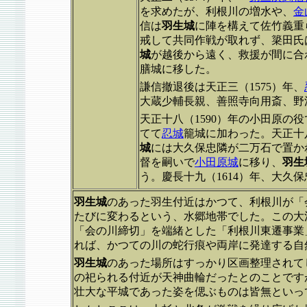
を求めたが、利根川の増水や、
金
信は
羽生城
に陣を構えて佐竹義重
戒して共同作戦が取れず、簗田氏
城
が越後から遠く、救援が間に合
膳城に移した。
謙信撤退後は天正三（1575）年、
大蔵少輔長親、善照寺向用斎、野
天正十八（1590）年の小田原の
てて
忍城
籠城に加わった。天正十八
城
には大久保忠隣が二万石で置か
督を嗣いで
小田原城
に移り、
羽生
う。慶長十九（1614）年、大久
羽生城
のあった羽生付近はかつて、利根川が「
たびに変わるという、水郷地帯でした。この大河
「会の川締切」を端緒とした「利根川東遷事業
れば、かつての川の蛇行痕や両岸に発達する自
羽生城
のあった場所はすっかり区画整理されて
の祀られる付近が天神曲輪だったとのことです
壮大な平城であった姿を偲ぶものは皆無といっ