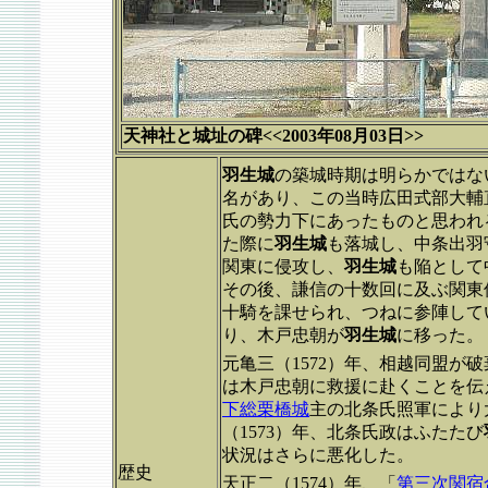
天神社と城址の碑<<2003年08月03日>>
羽生城
の築城時期は明らかではな
名があり、この当時広田式部大輔
氏の勢力下にあったものと思われる
た際に
羽生城
も落城し、中条出羽
関東に侵攻し、
羽生城
も陥として
その後、謙信の十数回に及ぶ関東
十騎を課せられ、つねに参陣してい
り、木戸忠朝が
羽生城
に移った。
元亀三（1572）年、相越同盟が
は木戸忠朝に救援に赴くことを伝
下総栗橋城
主の北条氏照軍により
（1573）年、北条氏政はふたたび
状況はさらに悪化した。
歴史
天正二（1574）年、「
第三次関宿