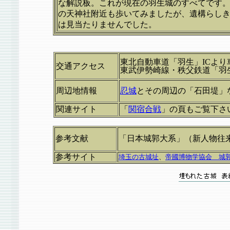
な解説板。これが現在の羽生城のすべてです
の天神社附近も歩いてみましたが、遺構らし
は見当たりませんでした。
東北自動車道「羽生」ICより
交通アクセス
東武伊勢崎線・秩父鉄道「羽生
周辺地情報
忍城
とその周辺の「石田堤」
関連サイト
「
関宿合戦
」の頁もご覧下さ
参考文献
「日本城郭大系」（新人物往
参考サイト
埼玉の古城址
、
帝國博物学協会 城