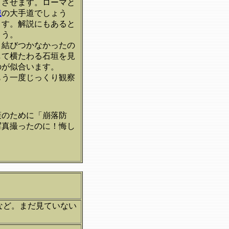
とさせます。ローマと
城
の大手道でしょう
ます。解説にもあると
ょう。
と結びつかなかったの
して横たわる石垣を見
のが似合います。
もう一度じっくり観察
策のために「崩落防
写真撮ったのに！悔し
など。まだ見ていない