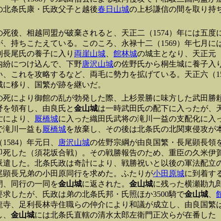
の北条氏康・氏政父子と越後
春日山城
の上杉謙信の間を取り持
の死後、相越同盟が破棄されると、天正二（1574）年には五度
が、持ちこたえている。このころ、永禄十二（1569）年七月に
利長尾氏の養子に入り
両崖山城
、
館林城
の城主となり、天正元（
内紛につけ込んで、下野
唐沢山城
の佐野氏から桐生城に養子入
い、これを攻略するなど、両毛に勢力を拡げている。天正六（15
城に移り、国繁が跡を継いだ。
の死により御館の乱が勃発した際、上杉景勝に味方した武田勝
野を領有し、由良氏と
金山城
は一時武田氏の配下に入ったが、天
亡により、
厩橋城
に入った織田氏武将の滝川一益の支配化に入
で滝川一益も
厩橋城
を放棄し、その後は北条氏の北関東侵攻が
1584）年元日、
唐沢山城
の佐野宗綱が由良国繁・長尾顕長領
即死した（須花坂合戦）。その戦勝報告のため、重臣の久米伊
派遣した。北条氏政は奇計により、戦勝祝いと以後の軍法配立
尾顕長兄弟の小田原同行を求めた。ふたりが
小田原城
に到着す
閉、同行の一同を
金山城
に返された。
金山城
に残った
横瀬勘九
要求したが、氏政は弟の北条氏邦・氏照ほか3500騎で
金山城
、
龍寺、足利長林寺住職らの仲介により和議が成立し、由良国繁
し、
金山城
には北条氏直轄の清水太郎左衛門正次らが在番した