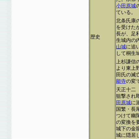
小田原城
ている。
北条氏康
を受けた
長が、足
歴史
生城内の
山城
に追
して桐生
上杉謙信
より東上
田氏の滅
能寺
の変
天正十二（
狙撃され
田原城
に
国繁・長
つけて幽
の変換を
城下の金
城に隠居