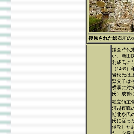
復原された総石垣の大手道
鎌倉時代
い。新田
利成氏に
（146
岩松氏は
繁父子は
横暴に対
氏）成繁
独立領主
河越夜戦の
期北条氏
氏に従っ
侵攻した
た。永禄