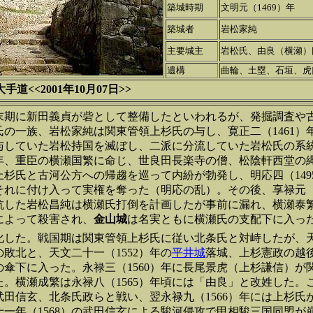
築城時期
文明元（1469）年
築城者
岩松家純
主要城主
岩松氏、由良（横瀬）
遺構
曲輪、土塁、石垣、虎
<<2001年10月07日>>
末期に新田義貞が砦として整備したといわれるが、発掘調査や
氏の一族、岩松家純は関東管領上杉氏の与し、寛正二（1461）
与していた岩松持国を滅ぼし、二派に分流していた岩松氏の系
9）年、重臣の横瀬国繁に命じ、世良田長楽寺の僧、松陰軒西堂の
上杉氏と古河公方への帰趨を巡って内紛が勃発し、明応四（149
それに付け入って実権を奪った（明応の乱）。その後、享禄元（1
抗した岩松昌純は横瀬氏打倒を計画したが事前に漏れ、横瀬泰
によって殺害され、
金山城
は名実ともに横瀬氏の支配下に入
化した。戦国期は関東管領上杉氏に従い北条氏と対峙したが、天文
敗北と、天文二十一（1552）年の
平井城
落城、上杉憲政の越
の傘下に入った。永禄三（1560）年に長尾景虎（上杉謙信）が
た。横瀬成繁は永禄八（1565）年頃には「由良」と改姓した。
武田信玄、北条氏政らと戦い、翌永禄九（1566）年には上杉氏
十一年（1568）の武田信玄による駿河侵攻で甲相駿三国同盟が