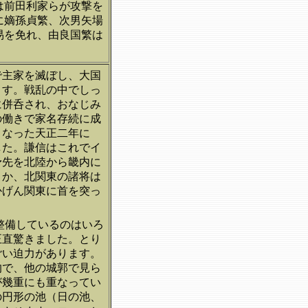
は前田利家らが攻撃を
に嫡孫貞繁、次男矢場
易を免れ、由良国繁は
で主家を滅ぼし、大国
ます。戦乱の中でしっ
に併呑され、おなじみ
の働きで家名存続に成
となった天正二年に
した。謙信はこれでイ
矛先を北陸から畿内に
とか、北関東の諸将は
かげん関東に首を突っ
。
整備しているのはいろ
正直驚きました。とり
ごい迫力があります。
的で、他の城郭で見ら
が幾重にも重なってい
の円形の池（日の池、