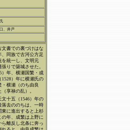
氏
口、井戸
古文書での裏づけはな
年、同族で古河公方足
統を統一し、文明元
縄張りで築城させた。
5）年、
横瀬国繁・成
528）年に横瀬氏の
繁・横瀬（のち由良
った（享禄の乱）。
十五（1546）年の
後落去ののちは、一時
関東に進出すると上杉
この年、成繁は上野に
から離反し北条に奔っ
崩れると、由良成繁は