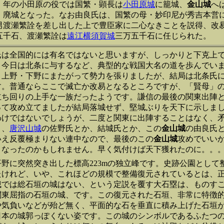
0）年の小田原の役では国繁・顕長は
小田原城
に籠城、
金山城
へ
、廃城となった。なお由良氏は、国繁の母・妙印尼が秀吉本営
男渡瀬繁詮を差し出した上で豊臣家に二心なきことを説得、改
五千石、渡瀬繁詮は
遠江横須賀城
三万五千石に任じられた。
氏は全国的には有名ではないと思いますが、しっかりと下克上
、今日は北条に与するなど、典型的な戦国大名の道を歩んでい
、上野・下野にまたがって勢力を張りましたが、結局は北条氏
す。普通ならここで滅亡か改易となるところですが、「賢母」
立ち回りの上手な一族だったようです。謙信の最後の関東出陣
って攻め立てましたが結局落城せず、堅城ぶりを天下に示しま
わけではないでしょうが、二度と関東に出陣することはなく、
ま、
唐沢山城
の佐野氏とか、結城氏とか、この
金山城
の由良氏
いえ反覆極まりない連中なので、最後のこの
金山城
攻めでいい
くなったのかもしれません。早く気付けば天下獲れたのに。。
野に突然突き出した標高223mの独立峰です。史跡公園として
たけれど、いや、これほどの規模で整備復元されているとは、
城では総石垣の城はない、という定説を覆す大石塁は、ものす
関東屈指の石垣の城、です。この復元された石垣、非常に特徴
や気負いなどが殆ど無く、平面的な石を垂直に積み上げた石垣
日本の城郭っぽくない姿です。この城のシンボルであるふたつ