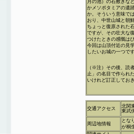
月の池）の石敷きな
かメソポタミアの遺
か。そういう意味で
おり、中世山城と朝
ちょっと復原された
ですが、その壮大な
つけたときの感慨は
今回は山頂付近の見
したいお城の一つで
（※注）その後、読
止」の名目で作られ
いけれど訂正してお
北関
交通アクセス
東武
とな
周辺地情報
が桐