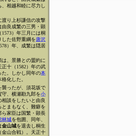
ち、相越和睦に尽力し
に渡り上杉謙信の攻撃
は由良成繁の三男・顕
1573）年三月には桐
りした佐野重綱を
唐沢
78）年、成繁は隠居
頼は、景勝との盟約に
正十（1582）年の武
った。しかし同年の
本
本格化した。
を襲ったが、須花坂で
賀守、横瀬勘九郎を
小
の相談をしたいと由良
るとまもなく、難癖を
郎ら
家臣は国繁・顕長
館林城
を包囲、同年、
は
金山城
を退去し桐生
（金山合戦）。天正十