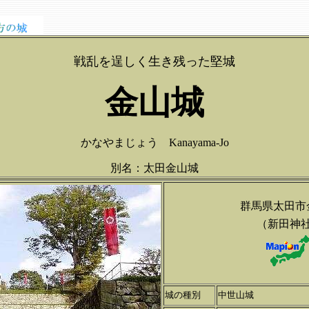
戦乱を逞しく生き残った堅城
金山城
かなやまじょう Kanayama-Jo
別名：太田金山城
群馬県太田市
（新田神
城の種別
中世山城