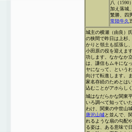
八（159
加え落城
繁勝、四
常陸牛久
城主の横瀬（由良）
の狭間で昨日は上杉
かりと領土も拡張し
小田原の役を迎えま
功します。なかなか
は、謙信もムキにな
ヤになって、という
向けて転進します。
家名存続のためとは
込むことがアホらし
城はなだらかな関東平
いろ調べて知ってい
わけ、関東の中世山
唐沢山城
と並んで、
れるような扇の勾配
る姿は、ある意味で