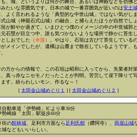
ども、城、というよりは何かの舞台、あるいは神殿などを彷彿
跡みたいな雰囲気です。日本の城で一番雰囲気が近いのは
安土
は、よく言われるような「典型的な中世山城」ではない気がし
鮮式山城（神籠石式山城）の融合、と捕らえたほうが自然でし
石垣が鮮やか過ぎて、いまひとつ僕のイメージの中の中世城郭
復元石塁が目立つ中、誰も気づかないような場所で静かに苔生
ひとしおでした
（※注）
。やはり、石垣は古びて苔生している
学がメインでしたが、遺構は山麓まで散在しているようです。
す。
者の方からの情報で、この石垣は昭和に入ってから、失業者対
た、真っ赤なニセモノだったことが判明。苦労して崖下降りて
きます。紛らわしいモン、作るな～！
[
太田金山城めぐり１
]
[
太田金山城めぐり２
]
東自動車道「伊勢崎」ICより車30分
伊勢崎線「太田」駅徒歩60分
り街の
館林城
、足利市方面なら
足利氏館
（鑁阿寺）、
両崖山城
生城などもいいらしい。