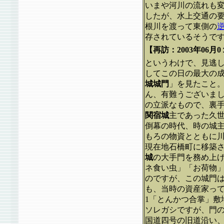
いまや河川の流れも
したが、水上交通の
根川を渡って東側の
存されているそうで
【再訪：2003年06月
というわけで、見逃
してこの日の最大の
城城門
」を見たこと
ん、有難うございま
の立派なもので、裏手
関宿城
主であった久
倒幕の時代、時の城
もろの物資とともに
現在地石橋町に移築
城
の大手門を務め上
ネ食い虫」「お荷物
のですが、この城門
も、当時の資産家って
1「とんかつ合掌」
ソレガシですが、門
国道四号の旧道沿い