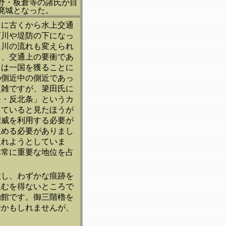
野・板倉等の諸氏が目
で廃城となった。
もに古くから水上交通
河川や堤防の下になっ
、川の流れも変えられ
り、交通上の要衝であ
とは一国を獲ることに
の側近中の側近であっ
複雑ですが、簗田氏に
条・反北条」というカ
していると見たほうが
権威を利用する必要が
収める必要がありまし
入れようとしていま
非常に重要な地位を占
没し、わずかな痕跡を
止むを得ないところで
物館です。御三階櫓を
野かもしれませんが、