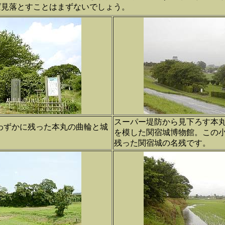
ば見落とすことはまずないでしょう。
スーパー堤防から見下ろす本
わずかに残った本丸の曲輪と城
を模した関宿城博物館。この
残った関宿城の名残です。