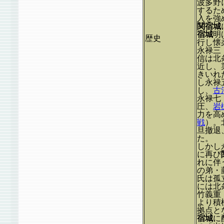
波多野
するた
入を強
関宿城
宿城
明
歴史
行し懐
永禄三
信は北
近し、
きいれ
し永禄
し、
古
永禄七
圧、
岩
力を高
戦
）。
旦撤退
た。
しかし
に再び
れに伴
の弟・
氏は孤
には北
竹義重
より積
拠点と
宿城
に