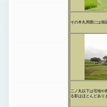
その本丸周囲には堀
二ノ丸以下は宅地や
る影はほとんどあり