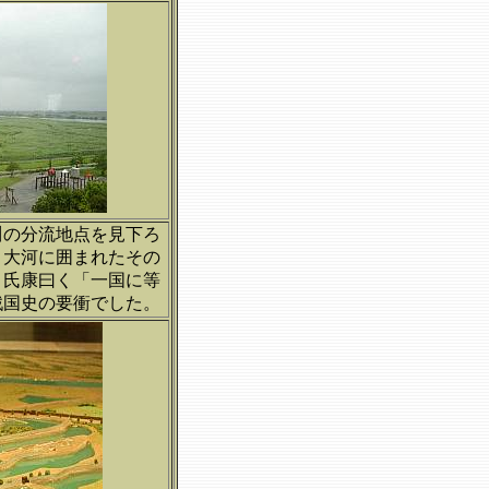
川の分流地点を見下ろ
、大河に囲まれたその
。氏康曰く「一国に等
戦国史の要衝でした。