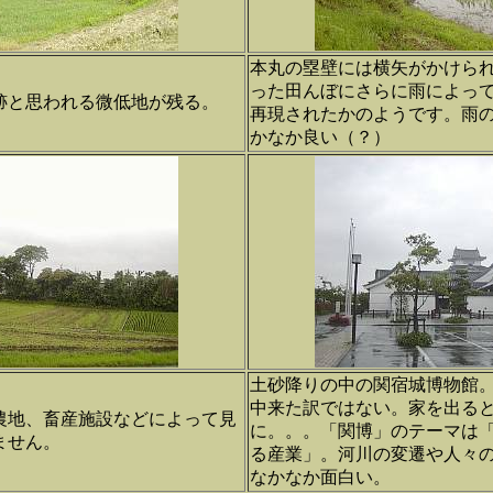
本丸の塁壁には横矢がかけら
った田んぼにさらに雨によっ
跡と思われる微低地が残る。
再現されたかのようです。雨
かなか良い（？）
土砂降りの中の関宿城博物館
中来た訳ではない。家を出る
農地、畜産施設などによって見
に。。。「関博」のテーマは
ません。
る産業」。河川の変遷や人々
なかなか面白い。