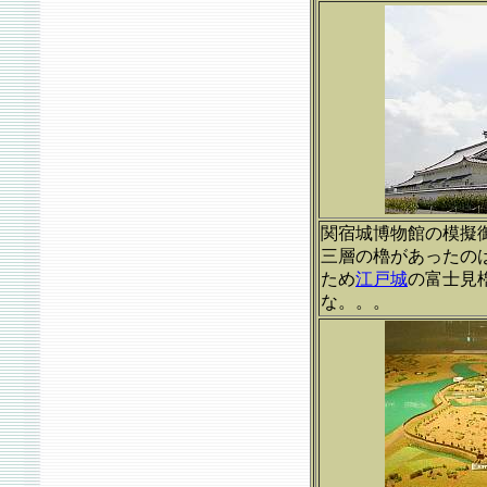
関宿城博物館の模擬
三層の櫓があったの
ため
江戸城
の富士見
な。。。