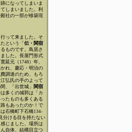
輪跡になってしまいま
してしまいました。利
や殿社の一部が移築現
中行って来ました。そ
れたという「
伝・関宿
よるものです。鳥居さ
りました。長屋門形式
延元（1748）年、
築かれ、慶応・明治の
戦費調達のため、もろ
近江弘氏の手のよって
の間、「出世城」
関宿
では多くの城郭は「カ
いったものも多くある
末路もあったのか！で
石橋町下石橋134-
見分ける目を持たない
て感じました。場所は
さん自体、結構目立つ