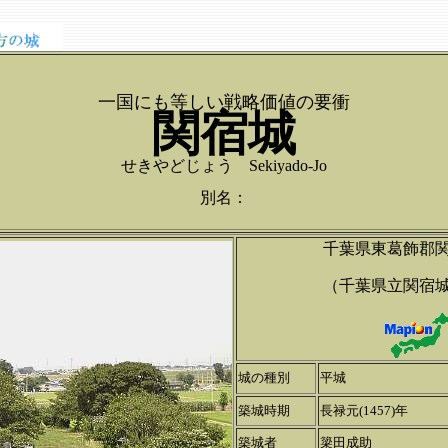
一国にも等しい戦略価値の要衝
関宿城
せきやどじょう Sekiyado-Jo
別名：
千葉県東葛飾郡
（千葉県立関宿
城の種別
平城
築城時期
長禄元(1457)年
築城者
簗田成助