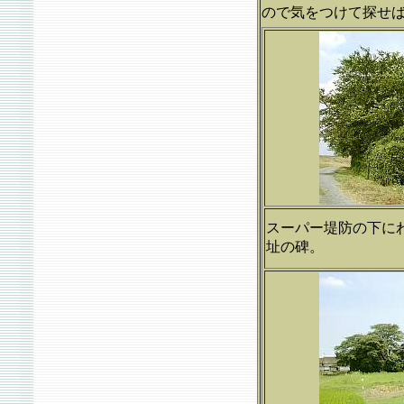
ので気をつけて探せ
スーパー堤防の下に
址の碑。