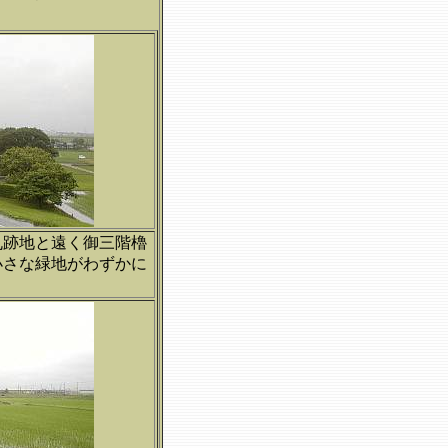
丸跡地と遠く御三階櫓
小さな緑地がわずかに