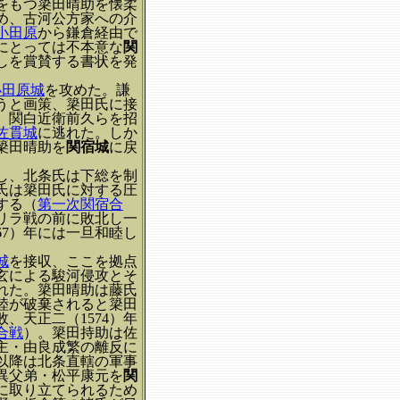
をもつ簗田晴助を懐柔
め、古河公方家への介
小田原
から鎌倉経由で
にとっては不本意な
関
しを賞賛する書状を発
小田原城
を攻めた。謙
うと画策、簗田氏に接
、関白近衛前久らを招
佐貫城
に逃れた。しか
簗田晴助を
関宿城
に戻
敗し、北条氏は下総を制
氏は簗田氏に対する圧
する（
第一次関宿合
リラ戦の前に敗北し一
67）年には一旦和睦し
城
を接収、ここを拠点
玄による駿河侵攻とそ
れた。簗田晴助は藤氏
和睦が破棄されると簗田
、天正二（1574）年
合戦
）。簗田持助は佐
主・由良成繁の離反に
以降は北条直轄の軍事
は異父弟・松平康元を
関
に取り立てられるため