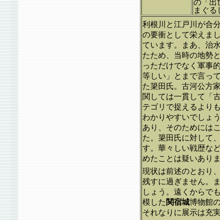
の「出
まぐる
利根川と江戸川が合
の要衝として栄えま
ています。まあ、治
たため、当時の地勢
っただけでなく軍事
等しい」とまで言っ
た簗田氏。古河公方
関しては一貫して「
テゴリで捉えるより
わかりやすいでしょ
あり、そのためには
た。簗田氏に対して
す。華々しい戦歴な
めたことは疑いあり
現状は前述のとおり
残すに過ぎません。
しょう。遠くからで
模した
関宿城
博物館
それなりに展示は充