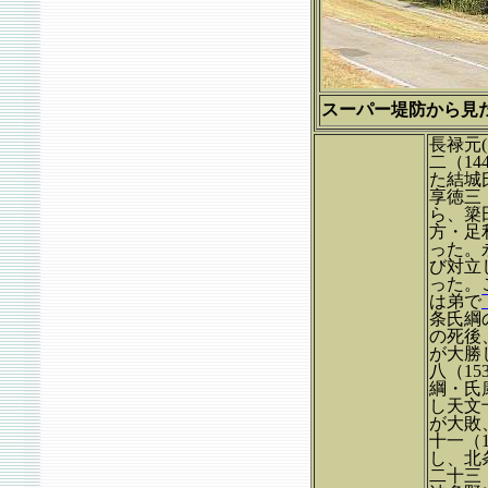
スーパー堤防から見た本
長禄元
二（1
た結城
享徳三
ら、簗
方・足
った。
び対立
った。
は弟で
条氏綱
の死後
が大勝
八（1
綱・氏
し天文
が大敗
十一（
し、北
二十三（