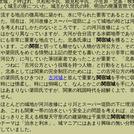
世城」と呼ばれ、久松松平氏、能見松平氏、小笠原・北条・牧
しく城主の座についた。城主が久世氏の時、明治の廃藩置県
分流する地点の微高地に築かれ、水に守られた要害であるとと
した。現在は、河川改修とスーパー堤防によって城地の殆どは
水を考えればしかたのないところです。この河川改修によって
とはかなり異なっていますが、大河が合分流する水郷地帯であ
的にも非常に重要な地点でした。北条氏康は「
関宿城
を獲るこ
ています。この
関宿
と切っても離せない人物が古河公方と、そ
家や簗田氏をめぐる情勢は上記の歴史でも書いたとおり非常に
古河公方」に与していた筆頭家老であったことが重要で、「北
も、つねに「古河公方という役職を持つ人物」と行動をともに
う。北条としては関東の完全制圧のためには、この古河公方の
この簗田氏をひきつけ、
古河城
と並んで重要な
関宿城
を手中に
、時には懐柔し、時には恫喝して、なんとかこの
関宿城
を手に
どはあまりない簗田氏ですが、関東の戦国時代を紐解く上で、
ません。
、ほとんどの城地が河川改修により川とスーパー堤防の下に埋
まあ、これも関東一帯の治水という安全上の問題を考えれば、
もはっきりと見える模擬天守形式の建築物は千葉県立
関宿城
博
のテーマは「治水と利水」。城マニアにはあまり興味の無い分
実していました。