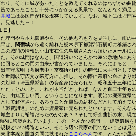
変わり、そこに城があったことを教えてくれるのはわずかの曲
要衝であったことは十分にうかがえる風景で、なんとなく満足
逆井城
には薬医門が移築現存しています。なお、城下には埋門
す。見逃した～！
0１日】
した埋門やら本丸御殿やら、その他もろもろを見学しに、雨の
成果は、
関宿城
から遠く離れた栃木県下都賀郡石橋町に移築さ
。この城門の情報は小山市在住の鳥居さんから頂いたメールに
した。その城門はなんと、国道沿いのとんかつ屋の敷地内にあ
に回るとこの門の由来が書かれていました。それによると、「寛
世出雲守広明（幕府老中・京都所司代）の時代に大手門として
主久世隠岐守広文が幕府方に加担し、その際に幕府の命により
川の対岸（埼玉県鷲宮）の資産家に売られた、昭和五十三年に
された」とのこと。これが本当だとすれば、なんと百三十年も
げた、由緒正しい門、ということになります。明治の廃藩置県
」として解体され、あろうことか風呂の薪材などとして消えて
は「戦費調達」のために資産家に売られたといいます。そんな
城主よりも裕福だったのかなあ？？そして紆余曲折の末、現在は
敷地内に移築されています。この「とんかつ御門」、建築遺構を
の規模といい構造といい、そこら辺の農家の門でないことは見
、東北本線と国道の間に挟まれた
ここらへん
です。とんかつ屋