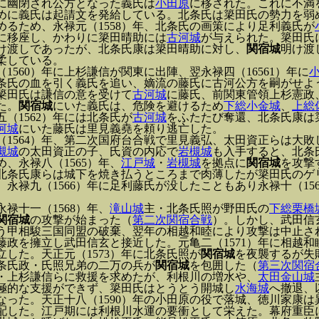
に幽閉され公方となった義氏は
小田原
に移された。これに不満
めに義氏は起請文を発給している。北条氏は簗田氏の勢力を弱
めるため、永禄元（1558）年、北条氏の画策により足利義氏が
に移座し、かわりに簗田晴助には
古河城
が与えられた。簗田氏
け渡しであったが、北条氏康は簗田晴助に対し、
関宿城
明け渡
柔している。
（1560）年に上杉謙信が関東に出陣、翌永禄四（16561）年に
条氏の血を引く義氏を追い、嫡流の藤氏に古河公方を嗣がせよ
簗田氏は謙信の意を受けて
古河城
に藤氏、前関東管領上杉憲政
た。
関宿城
にいた義氏は、危険を避けるため
下総小金城
、
上総
五（1562）年には北条氏が
古河城
をふたたび奪還、北条氏康は
河城
にいた藤氏は里見義堯を頼り逃亡した。
（1564）年、第二次国府台合戦で里見義弘、太田資正らは大
槻城
の太田資正の子、氏資の内応で
岩槻城
も入手すると、北条
め、永禄八（1565）年、
江戸城
・
岩槻城
を拠点に
関宿城
を攻撃
北条氏康らは城下を焼き払うところまで肉薄したが簗田氏のゲ
、永禄九（1566）年に足利藤氏が没したこともあり永禄十（15
永禄十一（1568）年、
滝山城
主・北条氏照が野田氏の
下総栗橋
関宿城
の攻撃が始まった（
第二次関宿合戦
）。しかし、武田信
う甲相駿三国同盟の破棄、翌年の相越和睦により攻撃は中止さ
藤政を擁立し武田信玄と接近した。元亀二（1571）年に相越
立した。天正元（1573）年に北条氏照が
関宿城
を夜襲するが失敗
条氏政・氏照兄弟の二万の兵が
関宿城
を包囲した（
第三次関宿
・上杉謙信らに救援を求めたが、利根川の増水や、
太田金山城
極的な支援ができず、簗田氏はとうとう開城し
水海城
へ撤退、
なった。天正十八（1590）年の小田原の役で落城、徳川家康
配した。江戸期には利根川水運の要衝として栄えた。幕府重臣