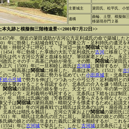
主要城主
簗田氏、松平氏、小
曲輪、土塁、模擬御
遺構
移築現存門２基
丸跡と模擬御三階櫓遠景<<2001年7月22日>>
(1457)年、側近の簗田成助が古河公方足利成氏の命で築城し
440）年に勃発した結城合戦では、関東公方・足利持氏の遺児を
氏朝・持朝父子に呼応して、下河辺一族が
関宿城
で挙兵したと
（1454）年に勃発した享徳の大乱で足利成氏が
古河
に移座して
田氏は代々古河公方家と血縁を結び、筆頭家老となった。永正三
利政氏とその子・高基に内紛が発生、その際、
関宿城
の簗田氏
永正六（1509）年に一旦和睦し政氏は
古河城
に復帰するが、翌永
し、一時高基は
関宿城
に移座した。高基は永正九（1512）年
古
このころ、下総・武蔵に勢力を拡めていた
小田原城
主・北条氏
下総小弓城
で勢力を伸ばしつつあった小弓公方・足利義明との
の娘を娶わせることを容認するが、北条氏の介入を嫌う晴氏は天
、
関
宿城
の簗田高助の娘を娶った。天文七（1538）年の第一
し小弓公方・足利義明が戦死すると、北条氏は下総をほぼ制圧
539）年、晴氏は氏綱の娘（芳春院殿）を娶らざるを得なくな
康父子は
関宿城
の簗田高助・晴助父子を懐柔するために起請文
十五（1546）年の河越夜戦では晴氏は反北条の山内・扇谷両
、北条氏は晴氏を難詰し、古河公方家および
関宿城
の簗田氏に
1551）年、晴氏は北条氏の圧力に屈し、簗田高助の娘との間
条氏綱の娘との間に生まれた義氏に家督を相続するが、これを
1554）年に
古河城
で挙兵した。しかし
古河城
は北条氏により