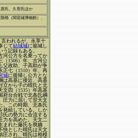
笠原氏、久世氏ほか
三階櫓（関宿城博物館）、
たと言われるが、永享十
奉じて
結城城
に籠城し
いう記録もある。
古河公方を名乗ってか
（1506）年、古河公
も父政助、子高助が争
正七（1510）年、再
河城
に復帰し公方とな
綱は高基に接近、高基
対立から子の晴氏と北
文四（1535）年高基
次国府台合戦で北条氏綱
、圧力に屈して翌天文
った。この時期、北条氏
を発給している。しか
上杉氏の勢力に合流する
圧力を高めた。天文二
に生まれた藤氏を廃嫡
不快とした晴氏は天文
鎮圧され、晴氏は相模