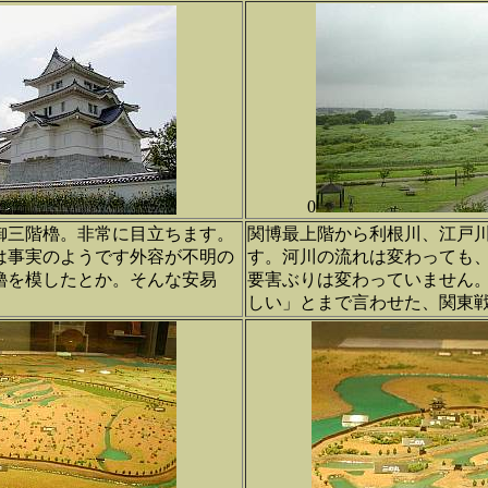
0
御三階櫓。非常に目立ちます。
関博最上階から利根川、江戸
は事実のようです外容が不明の
す。河川の流れは変わっても
櫓を模したとか。そんな安易
要害ぶりは変わっていません
しい」とまで言わせた、関東