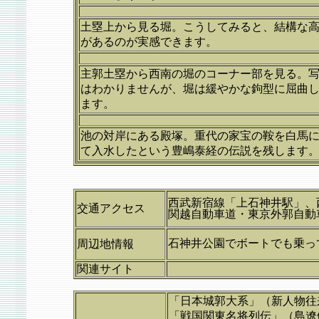
土塁上から見る堀。こうしてみると、結構な
があるのが実感できます。
主郭土塁から西南の堀のコーナー部を見る。
はわかりませんが、堀は緩やかな鉤型に屈曲
ます。
池の対岸にある殿塚。重代の家宝の鞍を白馬
て入水したという豊嶋泰経の伝説を残します
西武新宿線「上石神井駅」、
交通アクセス
関越自動車道・東京外郭自動車
石神井公園でボートでも乗っ
周辺地情報
関連サイト
「日本城郭大系」（新人物往
「戦国関東名将列伝」（島遼