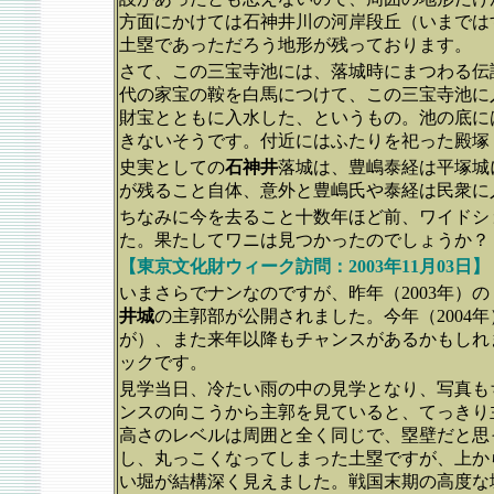
方面にかけては石神井川の河岸段丘（いまでは
土塁であっただろう地形が残っております。
さて、この三宝寺池には、落城時にまつわる伝
代の家宝の鞍を白馬につけて、この三宝寺池に
財宝とともに入水した、というもの。池の底に
きないそうです。付近にはふたりを祀った殿塚
史実としての
石神井
落城は、豊嶋泰経は平塚城
が残ること自体、意外と豊嶋氏や泰経は民衆に
ちなみに今を去ること十数年ほど前、ワイドシ
た。果たしてワニは見つかったのでしょうか？
【東京文化財ウィーク訪問：2003年11月03日】
いまさらでナンなのですが、昨年（2003年）
井城
の主郭部が公開されました。今年（2004
が）、また来年以降もチャンスがあるかもしれ
ックです。
見学当日、冷たい雨の中の見学となり、写真も
ンスの向こうから主郭を見ていると、てっきり
高さのレベルは周囲と全く同じで、塁壁だと思
し、丸っこくなってしまった土塁ですが、上か
い堀が結構深く見えました。戦国末期の高度な