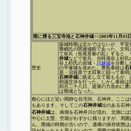
雨に煙る三宝寺池と石神井城<<2003年11月03日
築城時期は定かではないが、平安
豊嶋氏の関連城館であった。文明八(
て挙兵（長尾景春の乱）すると、そ
井城
などで挙兵、当時扇谷上杉氏
谷上杉氏の居城・
川越城
を分断し
歴史
の平塚城を攻めた。豊島泰経は
石
原・沼袋原で太田軍と闘って泰明
石神井城
に敗走し立て籠もるが、
和議交渉を行った。しかし泰経は
四月二十八日、道灌の力攻めに遭
は廃城となった。
都心にほど近い閑静な住宅街、石神井。ここは
もあります。そしてこの
石神井城
址のある石神
石神井城
は、南側を石神井川が流れ、北側には
中心に土塁、空堀がわずかに残りますが、周囲
ん。廃城の時期が古いので、遺構の保存状態は
設があったとも思えないので、周囲の地形だけ