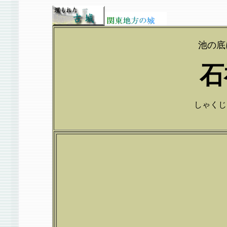
池の底
石
しゃくじいじ