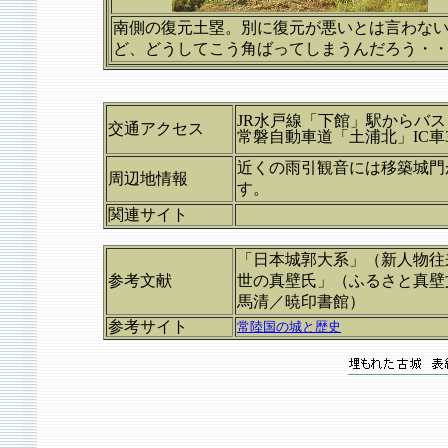
南側の復元土塁。別に復元が悪いとは言わな
ど、どうしてこう角ばってしまうんだろう・
JR水戸線「下館」駅からバ
交通アクセス
常磐自動車道「土浦北」IC車
近くの雨引観音には移築城門
周辺地情報
す。
関連サイト
「日本城郭大系」（新人物往
参考文献
世の真壁氏」（ふるさと真壁
馬清／暁印書館）
参考サイト
常陸国の城と歴史