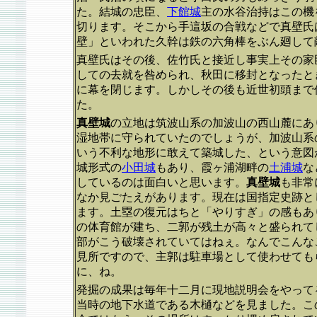
た。結城の忠臣、
下館城
主の水谷治持はこの機
切ります。そこから手這坂の合戦などで真壁氏
壁」といわれた久幹は鉄の六角棒をぶん廻して
真壁氏はその後、佐竹氏と接近し事実上その家
しての去就を咎められ、秋田に移封となったと
に幕を閉じます。しかしその後も近世初頭まで
た。
真壁城
の立地は筑波山系の加波山の西山麓にあ
湿地帯に守られていたのでしょうが、加波山系
いう不利な地形に敢えて築城した、という意図
城形式の
小田城
もあり、霞ヶ浦湖畔の
土浦城
な
しているのは面白いと思います。
真壁城
も非常
なか見ごたえがあります。現在は国指定史跡と
ます。土塁の復元はちと「やりすぎ」の感もあ
の体育館が建ち、二郭が残土が高々と盛られて
部がこう破壊されていてはねぇ。なんでこんな
見所ですので、主郭は駐車場として使わせても
に、ね。
発掘の成果は毎年十二月に現地説明会をやってる
当時の地下水道である木樋などを見ました。こ