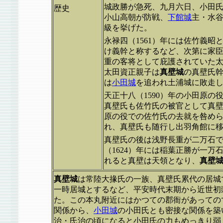
城政勝が急死、九月六日、小田
歴史
小山高朝が防戦、
下館城
主・水
級を挙げた。
永禄四（1561）年には佐竹義
け義幹と称するなど、次第に家臣
重の客将として庇護されていた
太田資正親子は
真壁城
の真壁氏
は
小田城
を追われ土浦城に敗走
天正十八（1590）年の小田原
真壁氏も佐竹氏の被官として真壁
原の役での佐竹氏の去就を咎めら
れ、真壁氏も随行し出羽角館に
真壁氏の後は浅野長重が二万石で
（1624）年には稲葉正勝が一万
れると真壁は天領となり、
真壁
真壁城
は常陸大掾氏の一族、真壁氏累代の居城
一時居城とするなど、平安時代末期から近世初
た。この本丸附近にはかつての郡衙があっての
関係から、
小田城
の小田氏とも密接な関係を築
治・氏治の頃になると小田氏の力もめっきり弱