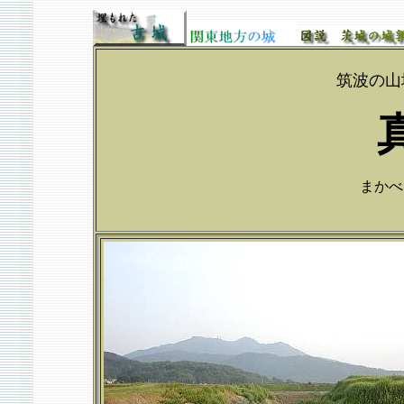
筑波の山
まかべじ