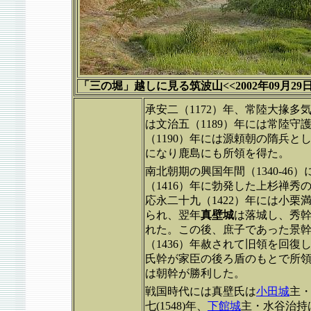
「三の堀」越しに見る筑波山<<2002年09月29日
承安二（1172）年、常陸大掾
は文治五（1189）年には常陸
（1190）年には源頼朝の隋兵と
になり鹿島にも所領を得た。
南北朝期の興国年間（1340-4
（1416）年に勃発した上杉禅
応永二十九（1422）年には小
られ、翌年
真壁城
は落城し、秀
れた。この後、庶子であった景
（1436）年赦されて旧領を回復
氏幹が家臣の後ろ盾のもとで所
は朝幹が勝利した。
戦国時代には真壁氏は
小田城
主
七(1548)年、
下館城
主・水谷治持