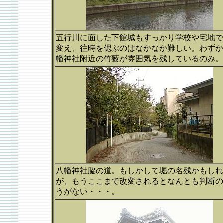
五行川に面した下館城もすっかり学校や宅地で
変え、往時を偲ぶのはなかなか難しい。わずか
幡神社附近の竹薮が雰囲気を残しているのみ。
八幡神社脇の道。もしかして堀の名残かもしれ
が、もうここまで改変されるとなんとも判断の
うがない・・・。