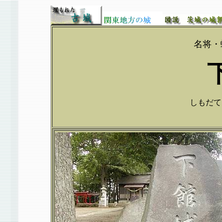
名将・
しもだてじょ