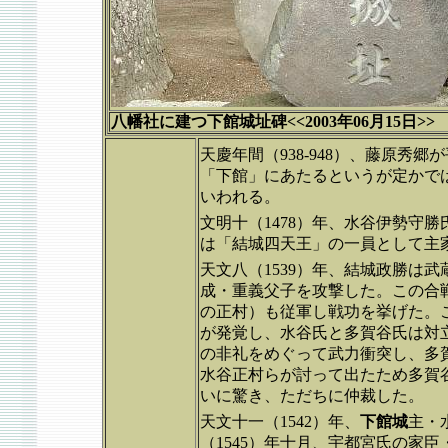
八幡社に建つ下館城址碑
<<2003年06月15日>>
天慶年間（938-948）、藤原
「下館」にあたるというが定かで
いわれる。
文明十（1478）年、水谷伊勢守
は「結城四天王」の一員として主
天文八（1539）年、結城政勝は
成・重義父子を攻撃した。この合
の正村）も従軍し戦功を挙げた。
が発覚し、水谷氏と多賀谷氏は対立
の非礼をめぐって武力衝突し、多
水谷正村らが討って出たため多賀
いに驚き、ただちに仲裁した。
天文十一（1542）年、
下館城
主・
（1545）年十月、宇都宮氏の家