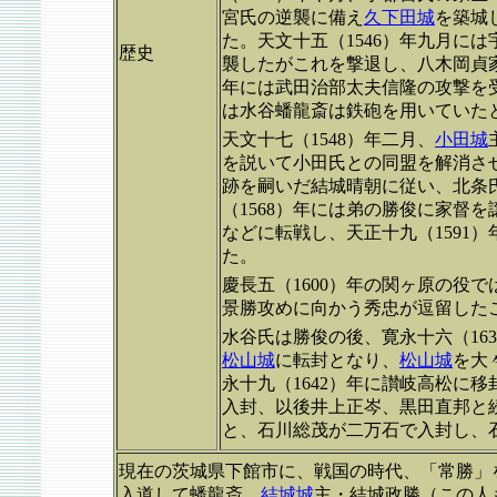
宮氏の逆襲に備え
久下田城
を築城
た。天文十五（1546）年九月に
歴史
襲したがこれを撃退し、八木岡貞家
年には武田治部太夫信隆の攻撃を
は水谷蟠龍斎は鉄砲を用いていた
天文十七（1548）年二月、
小田城
を説いて小田氏との同盟を解消さ
跡を嗣いだ結城晴朝に従い、北条
（1568）年には弟の勝俊に家督
などに転戦し、天正十九（1591）
た。
慶長五（1600）年の関ヶ原の役
景勝攻めに向かう秀忠が逗留した
水谷氏は勝俊の後、寛永十六（16
松山城
に転封となり、
松山城
を大
永十九（1642）年に讃岐高松に
入封、以後井上正岑、黒田直邦と続
と、石川総茂が二万石で入封し、
現在の茨城県下館市に、戦国の時代、「常勝」
入道して蟠龍斎。
結城城
主・結城政勝（この人