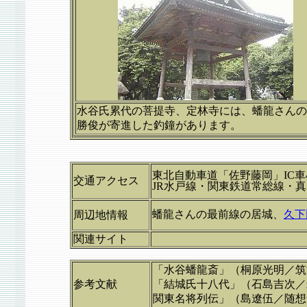
水谷氏累代の菩提寺、定林寺には、蟠龍さんの
勝俊が寄進した釣鐘があります。
東北自動車道「佐野藤岡」IC車
交通アクセス
JR水戸線・関東鉄道常総線・真
蟠龍さんの最前線の居城、
久下
周辺地情報
関連サイト
「水谷蟠龍斎」（桐原光明／筑
参考文献
「結城氏十八代」（石島吉次／
関東名将列伝」（島遼伍／随想