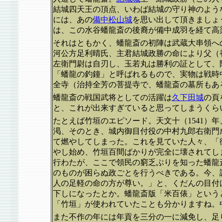
結城四天王の頂点、いわば結城の守り神のよう
には、あの
備中松山城
を思い出して頂きましょ
は、この水谷蟠龍斎の後裔が備中成羽を経て高
それはともかく、蟠龍斎の初陣は武蔵大串領へ
河公方足利晴氏、主君結城政勝の命により父（
左衛門尉は自刃し、玉若丸は勝利の証として、
「蟠龍の釣鐘」と呼ばれるもので、実物は戦時
全寺（治持全芳の菩提寺で、蟠龍斎の墓所もあ
蟠龍斎の戦国武将としての活躍は
久下田城
の頁
と、これが出来すぎていると思ってしまうくら
たとえば竹垣のエピソード。天文十（1541）
渇、そのとき、城内御目付役の中村九郎右衛門
て燃やしてしまった。これを見ていた人々、「
やし始め、竹垣百間ばかりが完全に壊されてし
行わたが、ここで領民の窮乏ぶりを知った蟠龍
のものが困らぬ政ごとを行うべきである。今、
人の足軽の命の方が尊い。」と、くだんの目付
下しになったとか。蟠龍斎版「米百俵」という
「竹垣」が使われていたことも分かりますね。
また不作の年には年貢を三分の一に減免し、足