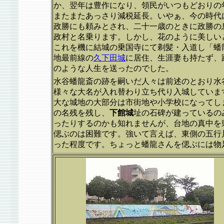
か、翌年は豊作になり、領民がいつもどおりの
またまたあっさり減税延長。いやぁ、今の時代
政勝にも頼みとされ、二十一歳のときに政勝の
政村と名乗ります。しかし、花のように美しい
これを機に結城の乗国寺にて剃髪・入道し「蟠
地最前線の
久下田城
に居住、生涯妻も持たず、
のような人生を送ったのでした。
水谷蟠龍斎の跡を嗣いだ人々は前述のとおり水
様々な大名が入れ替わり立ち代り入城していま
大な城地の大部分は市街地や小学校になってし
の名残を残し、
下館城
址の石碑が建っているの
ったりするのかも知れませんが、台地の真中を
偲ぶのは困難です。強いて言えば、東側の五行
った程度です。ちょっと蟠龍さんを偲ぶには物