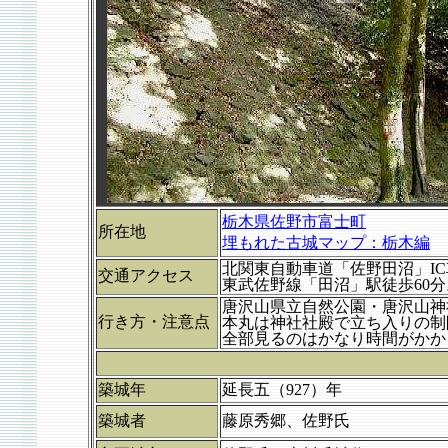
栃木県佐野市富士町
所在地
埋もれた古城マップ：栃木編
北関東自動車道「佐野田沼」IC
交通アクセス
東武佐野線「田沼」駅徒歩60分
唐沢山県立自然公園・唐沢山神
行き方・注意点
本丸は神社社殿で立ち入りの制
全部見るのはかなり時間がかか
築城年
延長五（927）年
築城者
藤原秀郷、佐野氏