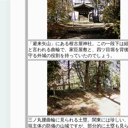
「避来矢山」にある根古屋神社。この一段下は
と言われる曲輪で、家臣屋敷と、四ツ目堀を背
守る外城の役割を持っていたのでしょう。
三ノ丸腰曲輪に見られる土塁。関東には珍しい
垣主体の防備の山城ですが、部分的に土塁も見