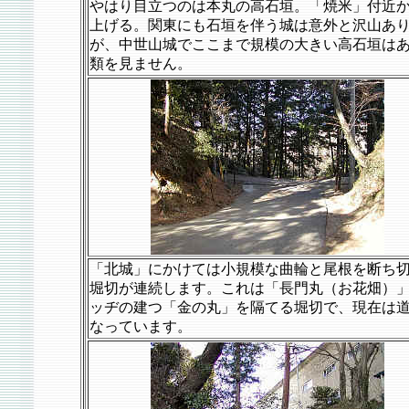
やはり目立つのは本丸の高石垣。「焼米」付近
上げる。関東にも石垣を伴う城は意外と沢山あ
が、中世山城でここまで規模の大きい高石垣は
類を見ません。
「北城」にかけては小規模な曲輪と尾根を断ち
堀切が連続します。これは「長門丸（お花畑）
ッヂの建つ「金の丸」を隔てる堀切で、現在は
なっています。