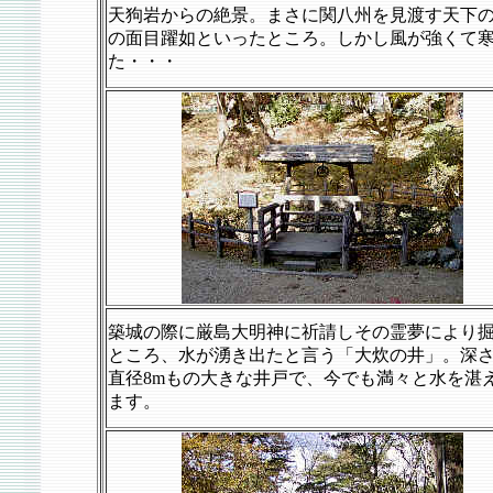
天狗岩からの絶景。まさに関八州を見渡す天下
の面目躍如といったところ。しかし風が強くて
た・・・
築城の際に厳島大明神に祈請しその霊夢により
ところ、水が湧き出たと言う「大炊の井」。深さ
直径8mもの大きな井戸で、今でも満々と水を湛
ます。