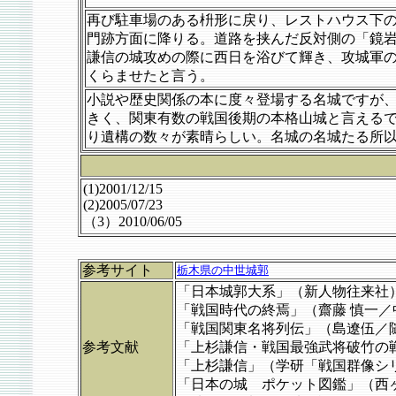
再び駐車場のある枡形に戻り、レストハウス下
門跡方面に降りる。道路を挟んだ反対側の「鏡
謙信の城攻めの際に西日を浴びて輝き、攻城軍
くらませたと言う。
小説や歴史関係の本に度々登場する名城ですが
きく、関東有数の戦国後期の本格山城と言える
り遺構の数々が素晴らしい。名城の名城たる所
(1)2001/12/15
(2)2005/07/23
（3）2010/06/05
参考サイト
栃木県の中世城郭
「日本城郭大系」（新人物往来社
「戦国時代の終焉」（齋藤 慎一／
「戦国関東名将列伝」（島遼伍／
参考文献
「上杉謙信・戦国最強武将破竹の
「上杉謙信」（学研「戦国群像シ
「日本の城 ポケット図鑑」（西