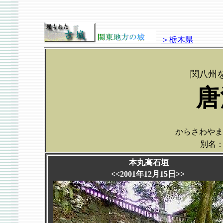
＞栃木県
関八州
唐
からさわやまじょ
別名
本丸高石垣
<<2001年12月15日>>