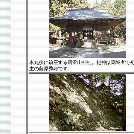
本丸後に鎮座する唐沢山神社。祀神は築城者で
主の藤原秀郷です。