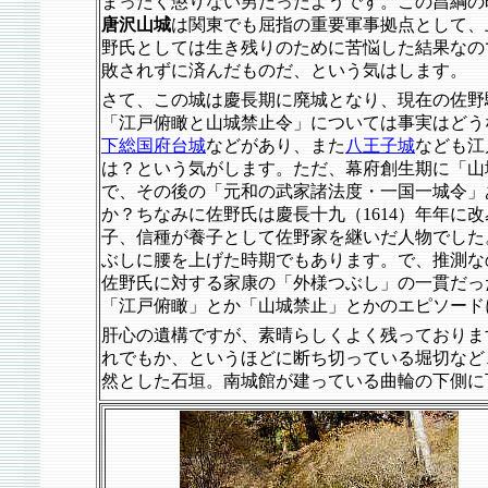
まったく懲りない男だったようです。この昌綱の
唐沢山城
は関東でも屈指の重要軍事拠点として、
野氏としては生き残りのために苦悩した結果なの
敗されずに済んだものだ、という気はします。
さて、この城は慶長期に廃城となり、現在の佐野
「江戸俯瞰と山城禁止令」については事実はどう
下総国府台城
などがあり、また
八王子城
なども江
は？という気がします。ただ、幕府創生期に「山
で、その後の「元和の武家諸法度・一国一城令」
か？ちなみに佐野氏は慶長十九（1614）年年に
子、信種が養子として佐野家を継いだ人物でした
ぶしに腰を上げた時期でもあります。で、推測な
佐野氏に対する家康の「外様つぶし」の一貫だっ
「江戸俯瞰」とか「山城禁止」とかのエピソード
肝心の遺構ですが、素晴らしくよく残っておりま
れでもか、というほどに断ち切っている堀切など
然とした石垣。南城館が建っている曲輪の下側に