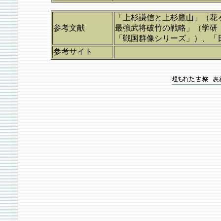
「上杉謙信と上杉鷹山」（花
参考文献
最強武将破竹の戦略」（学研
「戦国群像シリーズ」）、「
参考サイト