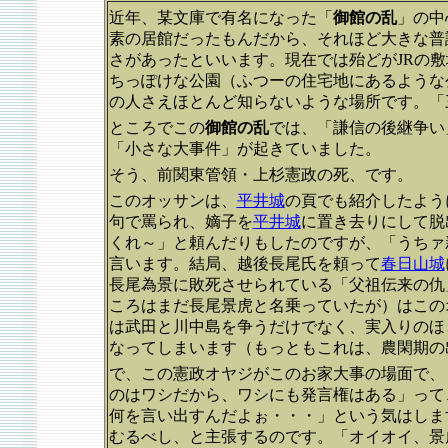
近年、某文庫で有名になった「
御館の乱
」の中
素の居館だったもんだから、それほど大きな普
さがあったといいます。現在では殆どがJRの
ちっぽけな公園（ふつーの住宅地にあるような
の人さえほとんど知らないような場所です。「
ところでこの
御館の乱
では、「謙信の後継争い
「小さな大事件」が起きていました。
そう、前関東管領・上杉憲政の死、です。
このオッサンは、
平井城
の頁でも紹介したよう
句で罵られ、嫡子を
平井城
に置き去りにして脱
くれ～」と頼んだりもしたのですが、「うちァ
言います。結局、越後長尾氏を頼って
春日山城
長尾為景に敗死させられている「父祖伝来の仇
ころはまだ長尾景虎と名乗っていたが）はこの
は武田と川中島を争うだけでなく、実入りのほ
なってしまいます（もっともこれは、農閑期の
で、この憲政オヤジがこのお家大事の場面で、
のはワシだから、ワシにも発言権はある」って
何を言い出すんだよぉ・・・」という気はしま
むるべし、と主張するのです。「オイオイ、景