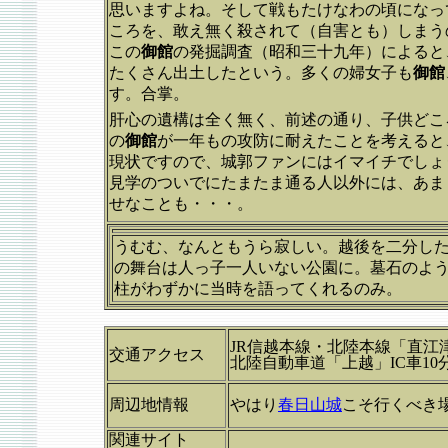
思いますよね。そして戦もたけなわの頃になっ
ころを、敢え無く殺されて（自害とも）しまう
この
御館
の発掘調査（昭和三十九年）によると
たくさん出土したという。多くの婦女子も
御館
す。合掌。
肝心の遺構は全く無く、前述の通り、子供どこ
の
御館
が一年もの攻防に耐えたことを考えると
現状ですので、城郭ファンにはイマイチでしょ
見学のついでにたまたま通る人以外には、あま
せなことも・・・。
うむむ、なんともうら寂しい。越後を二分し
の舞台は人っ子一人いない公園に。墓石のよ
柱がわずかに当時を語ってくれるのみ。
JR信越本線・北陸本線「直江
交通アクセス
北陸自動車道「上越」IC車
周辺地情報
やはり
春日山城
こそ行くべき
関連サイト