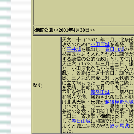
御館公園<<2001年4月30日>>
天文二十（1551）年二月、北
攻めのために
小田原城
を進発、憲
て
平井城
を脱出し、
春日山城
の長
杉憲政を迎え入れるために謙信が
する謙信の公的な政庁として使用
天正六（1578）年三月十三日
と、小田原北条氏から養子に入っ
乱
）。景勝は三月十五日、謙信の
拠、三ノ丸の景虎に対し大鉄砲で
に立て籠もった。この事態に際し
歴史
を要請、勝頼は五月二十九日に二
不利を悟り、
新発田城
主・新発田
和議を交渉、勝頼も北条氏政が動
は北条氏照・氏邦が
越後樺野沢城
（1579）年二月一日、景勝は大
兼続の余党・荻田孫十郎長繁に討
七日に一斉攻撃で
御館
は炎上、落
して
春日山城
に和議交渉に向う途
ようと堀江宗親の守る
鮫ヶ尾城
に
した。