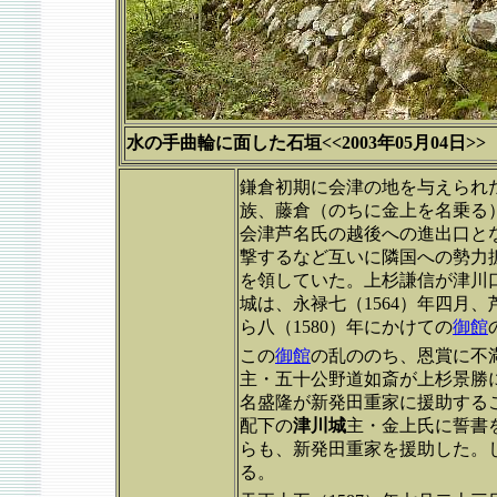
水の手曲輪に面した石垣<<2003年05月04日>>
鎌倉初期に会津の地を与えられ
族、藤倉（のちに金上を名乗る）
会津芦名氏の越後への進出口と
撃するなど互いに隣国への勢力
を領していた。上杉謙信が津川
城は、永禄七（1564）年四月
ら八（1580）年にかけての
御館
この
御館
の乱ののち、恩賞に不
主・五十公野道如斎が上杉景勝
名盛隆が新発田重家に援助する
配下の
津川城
主・金上氏に誓書
らも、新発田重家を援助した。
る。