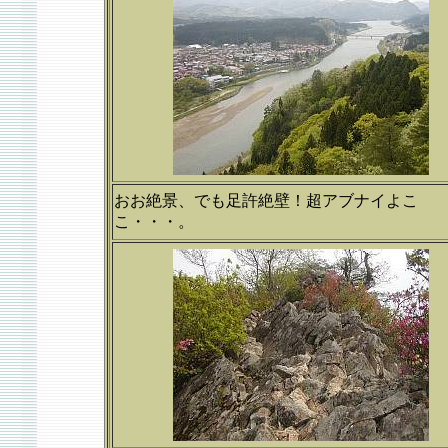
おお絶景、でも足許絶壁！超アブナイよこ
こ・・・。