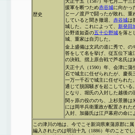
天正十五（1587）年七月二十
援軍を断つため
赤谷城
に向かっ
と一ノ渡戸で闘ったが敗れ、重
歴史
していると聞き撤退、
赤谷城
は
城した。これによって、
新発田
公野道如斎の
五十公野城
を落と
城、重家は自刃した。
金上盛備は文武の道に秀で、の
答をして名を挙げ、従五位下遠江
の決戦、摺上原合戦で芦名氏は
天正十八（1590）年、会津に
石で城主に任ぜられたが、慶長三
一万一千石で城主に任ぜられた。
通じて脱国騒ぎを起こしている
となり、堀氏の入封した越後の
関ヶ原の役ののち、上杉景勝は
には岡半兵衛重政が配置されたが
入封、加藤氏は江戸幕府の命に
この津川の地は、今でこそ新潟県東蒲原郡に属
編入されたのは明治十九（1886）年のことで