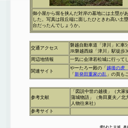
御小屋から堀を挟んだ対岸の墓地には土塁が
した。写真は段丘端に面したひときわ高い土
台だったんでしょうか。
磐越自動車道「津川」IC車5
交通アクセス
JR磐越西線「津川」駅徒歩3
周辺地情報
一気に会津若松城に行って
やーたろー殿の「
越後の虎
関連サイト
「
新発田重家の乱
」の頁も
「図説中世の越後」（大家
参考文献
蒲城物語」（角田夏夫／北
人物往来社）
参考サイト