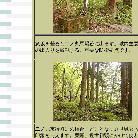
急坂を登ると二ノ丸馬場跡に出ます。城内主
の出入りを監視する、重要な防衛拠点です。
二ノ丸東端附近の櫓台。どことなく近世城郭
印象を与えます。実際、近世初頭にかけて使