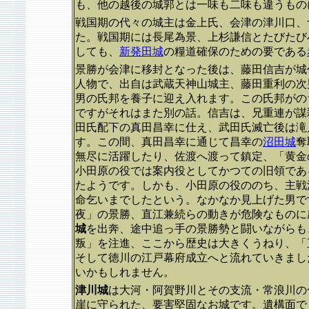
も、他の越後の城郭とは一味も二味も違うもの
戦国期の代々の城主は金上氏、会津の津川口、
た。戦国期には長尾為景、上杉謙信とたびたび
しても、
新発田城
の糧道確保のための要である
景勝が会津に移封となった後は、藤田信吉が城
人物で、出自は武蔵天神山城主、藤田重利の次
男の氏邦を養子に迎え入れます。この氏邦がの
ですがそれはまた別の話。信吉は、兄重連が謀
田氏配下の真田昌幸に仕え、武田氏滅亡後は滝
す。この間、真田昌幸に通じて昌幸の
沼田城
奪
無尽に活躍したり、佐渡へ渡って鎮定、「黄金の
小田原の役では案内役としてかつての旧領であ
たようです。しかも、小田原の役ののち、主戦
命乞いまでしたという。なかなか見上げた男で
夜」の景勝、直江兼続らの動きが危険なものに
城
を出奔、途中追っ手の景勝勢と闘いながらも
叛」を注進、ここから歴史は大きくうねり、「
そして徳川の江戸幕府成立へと流れていきまし
いかもしれません。
津川城
は大河・阿賀野川とその支流・常浪川の
崖に守られた、要害堅固なお城です。遺構面で