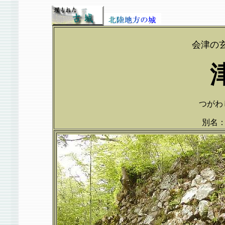
会津の
つがわじ
別名