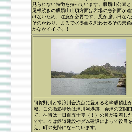
見られない特徴を持っています。麒麟山公園と
尾根続きの麒麟山山頂方面は岩場の急斜面が連
けないため、注意が必要です。風が強い日なん
そのかわり、まるで水墨画を思わせるその景色
かなかイイです！
阿賀野川と常浪川合流点に聳える名峰麒麟山
城。この撮影場所は津川河港跡。会津の玄関
て、往時は一日百五十隻（！）の舟が発着し
です。今は鉄道建設やダム建設によって役目
え、町の史跡になっています。