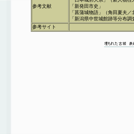
参考文献
「新発田市史」
「菖蒲城物語」（角田夏夫／
「新潟県中世城館跡等分布調
参考サイト