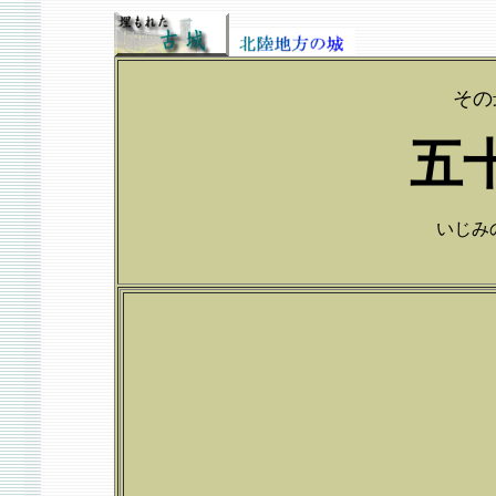
その
五
いじみのじ