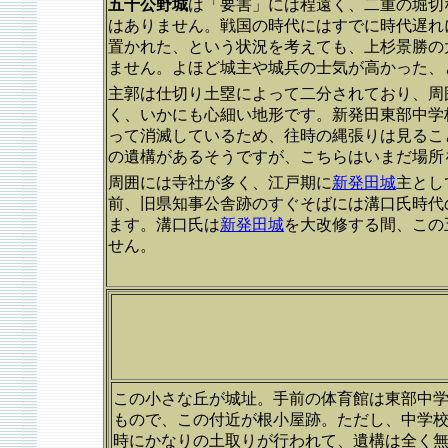
五十公野城
は「要害」には程遠く、二重の堀切
はありません。戦国の時代にはすでに時代遅れ
置かれた、という状況を考えても、上杉景勝の
ません。よほど城主や城兵の士気が高かった、
主郭は仕切り土塁によって二分されており、周
く、いかにも心細い地形です。新発田東部中学
って消滅しているため、往時の縄張りは見るこ
の遺構があるそうですが、こちらはいまだ場所
周囲には寺社が多く、江戸期に
新発田城
主とし
前、旧県知事公舎跡のすぐそばには溝口氏時代
ます。溝口氏は
新発田城
を大改修する間、この
せん。
この小さな丘が城址。手前の体育館は東部中
もので、この付近が根小屋跡。ただし、中学
時にかなりの土取りが行われて、遺構は全く