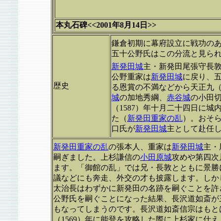
本丸石碑<<2001年8月14日>>
鎌倉初期に幕府設立に戦功の
五十公野氏はこの分流と見ら
新発田城
主・新発田尾張守長
公野重家は
新発田城
に戻り、
歴史
る恩賞の不満などから天正九（
城
の加地秀綱、
赤谷城
の小田
（1587）年十月二十四日に
た（
新発田重家の乱
）。おそ
口氏が
新発田城
主として赴任
新発田重家の乱
の張本人、重家は
新発田城
主・
嗣ぎました。上杉謙信の
小田原城
攻めや第四次
ます。「御館の乱」では兄・長敦とともに景勝
議などにも奔走、外交の才も披露します。しか
太治長はわずかに新発田の名跡を嗣ぐことを許
公野氏を嗣ぐことになった結果、長沢道如斎が
もなってしまうのです。長沢道如斎信宗はもと
（1569）年に能登を攻略した際に上杉家に仕