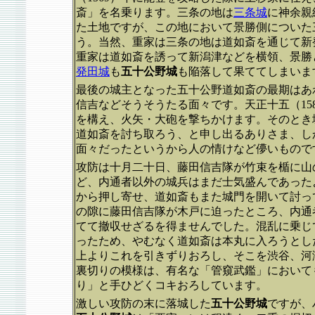
斎」を名乗ります。三条の地は
三条城
に神余親
た土地ですが、この地において景勝側についた
う。当然、重家は三条の地は道如斎を通じて新
重家は道如斎を誘って新潟津などを横領、景勝
発田城
も
五十公野城
も陥落して果ててしまいま
最後の城主となった五十公野道如斎の最期はあ
信吉などそうそうたる面々です。天正十五（15
を構え、火矢・大砲を撃ちかけます。そのとき
道如斎を討ち取ろう、と申し出るありさま、し
面々だったというから人の情けなど儚いもので
攻防は十月二十日、藤田信吉隊が竹束を楯に山
ど、内通者以外の城兵はまだ士気盛んであった
から押し寄せ、道如斎もまた城門を開いて討っ
の隙に藤田信吉隊が木戸に迫ったところ、内通
てて撤収せざるを得ませんでした。混乱に乗じ
ったため、やむなく道如斎は本丸に入ろうとし
上よりこれを引きずりおろし、そこを渋谷、河
裏切りの模様は、有名な「管窺武鑑」において
り」と手ひどくコキおろしています。
激しい攻防の末に落城した
五十公野城
ですが、