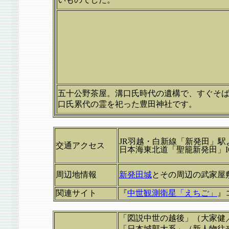
五十公野茶屋。溝口氏時代の遺構で、すぐそ
口氏累代の霊を祀った豊田神社です。
JR羽越・白新線「新発田」駅
交通アクセス
日本海東北道「聖籠新発田」I
周辺地情報
新発田城
とその周辺の武家屋
関連サイト
『
中世観測衛星「えちご」
』
「図説中世の越後」（大家健
「日本城郭大系」（新人物往